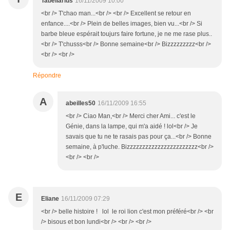
Tabellarius
16/11/2009 10:00
<br /> T'chao man...<br /> <br /> Excellent se retour en
enfance....<br /> Plein de belles images, bien vu...<br /> Si
barbe bleue espérait toujurs faire fortune, je ne me rase plus..
<br /> T'chusss<br /> Bonne semaine<br /> Bizzzzzzzzz<br />
<br /> <br />
Répondre
A
abeilles50
16/11/2009 16:55
<br /> Ciao Man,<br /> Merci cher Ami... c'est le
Génie, dans la lampe, qui m'a aidé ! lol<br /> Je
savais que tu ne te rasais pas pour ça...<br /> Bonne
semaine, à p'luche. Bizzzzzzzzzzzzzzzzzzzzzzz<br />
<br /> <br />
E
Eliane
16/11/2009 07:29
<br /> belle histoire ! lol le roi lion c'est mon préféré<br /> <br
/> bisous et bon lundi<br /> <br /> <br />