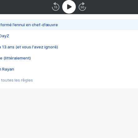
nsformé l’ennui en chef-d’œuvre
 DayZ
 a 13 ans (et vous l'avez ignoré)
e (littéralement)
im Rayan
 toutes les règles
s les jeux vidéo
us choquant de Rockstar ? - Le scandale BULLY
e plus moche de Steam
du RÊVE tourne au CAUCHEMAR
pendant 8 heures