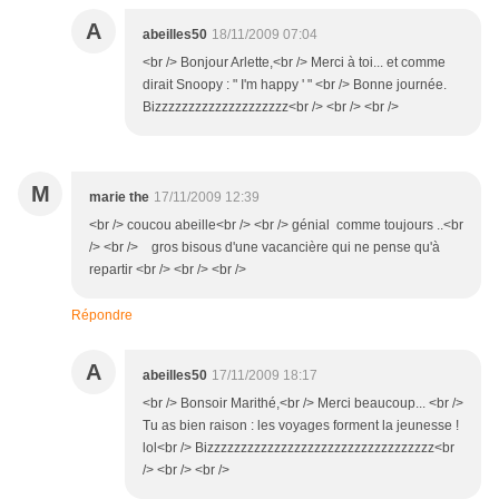
A
abeilles50
18/11/2009 07:04
<br /> Bonjour Arlette,<br /> Merci à toi... et comme
dirait Snoopy : " I'm happy ' " <br /> Bonne journée.
Bizzzzzzzzzzzzzzzzzzzz<br /> <br /> <br />
M
marie the
17/11/2009 12:39
<br /> coucou abeille<br /> <br /> génial comme toujours ..<br
/> <br /> gros bisous d'une vacancière qui ne pense qu'à
repartir <br /> <br /> <br />
Répondre
A
abeilles50
17/11/2009 18:17
<br /> Bonsoir Marithé,<br /> Merci beaucoup... <br />
Tu as bien raison : les voyages forment la jeunesse !
lol<br /> Bizzzzzzzzzzzzzzzzzzzzzzzzzzzzzzzzzz<br
/> <br /> <br />