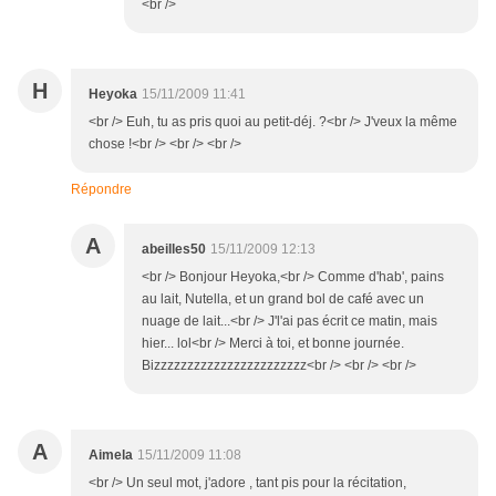
<br />
H
Heyoka
15/11/2009 11:41
<br /> Euh, tu as pris quoi au petit-déj. ?<br /> J'veux la même
chose !<br /> <br /> <br />
Répondre
A
abeilles50
15/11/2009 12:13
<br /> Bonjour Heyoka,<br /> Comme d'hab', pains
au lait, Nutella, et un grand bol de café avec un
nuage de lait...<br /> J'l'ai pas écrit ce matin, mais
hier... lol<br /> Merci à toi, et bonne journée.
Bizzzzzzzzzzzzzzzzzzzzzzz<br /> <br /> <br />
A
Aimela
15/11/2009 11:08
<br /> Un seul mot, j'adore , tant pis pour la récitation,