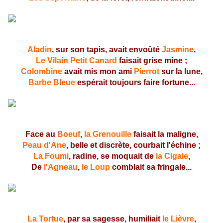
Aladin
, sur son tapis, avait envoûté
Jasmine
,
Le Vilain Petit Canard
faisait grise mine ;
Colombine
avait mis mon ami
Pierrot
sur la lune,
Barbe Bleue
espérait toujours faire fortune...
Face au
Boeuf
,
la Grenouille
faisait la maligne,
Peau d'Ane
, belle et discrète, courbait l'échine ;
La Foumi
, radine, se moquait de
la Cigale
,
De
l'Agneau
,
le Loup
comblait sa fringale...
La Tortue
, par sa sagesse, humiliait
le Lièvre
,