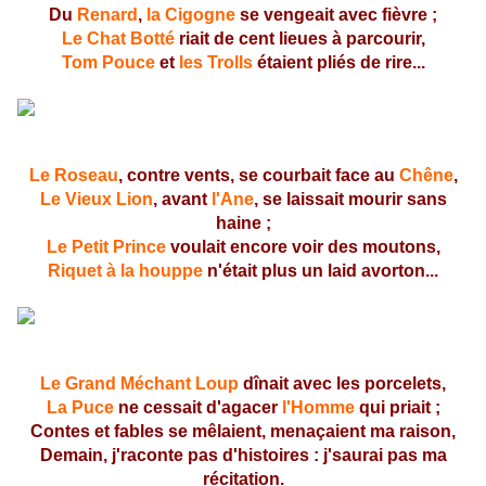
Du
Renard
,
la Cigogne
se vengeait avec fièvre ;
Le Chat Botté
riait de cent lieues à parcourir,
Tom Pouce
et
les Trolls
étaient pliés de rire...
Le Roseau
, contre vents, se courbait face au
Chêne
,
Le Vieux Lion
, avant
l'Ane
, se laissait mourir sans
haine ;
Le Petit Prince
voulait encore voir des moutons,
Riquet à la houppe
n'était plus un laid avorton...
Le Grand Méchant Loup
dînait avec les porcelets,
La Puce
ne cessait d'agacer
l'Homme
qui priait ;
Contes et fables se mêlaient, menaçaient ma raison,
Demain, j'raconte pas d'histoires : j'saurai pas ma
récitation.