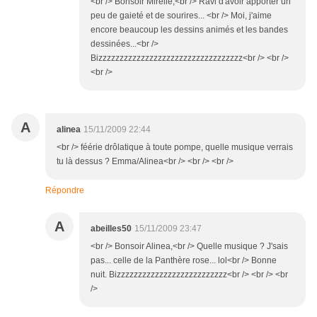
<br /> Bonsoir Mirelie,<br /> Ravi d'avoir apporter un
peu de gaieté et de sourires... <br /> Moi, j'aime
encore beaucoup les dessins animés et les bandes
dessinées...<br />
Bizzzzzzzzzzzzzzzzzzzzzzzzzzzzzzzzzz<br /> <br />
<br />
A
alinea
15/11/2009 22:44
<br /> féérie drôlatique à toute pompe, quelle musique verrais
tu là dessus ? Emma/Alinea<br /> <br /> <br />
Répondre
A
abeilles50
15/11/2009 23:47
<br /> Bonsoir Alinea,<br /> Quelle musique ? J'sais
pas... celle de la Panthère rose... lol<br /> Bonne
nuit. Bizzzzzzzzzzzzzzzzzzzzzzzzzz<br /> <br /> <br
/>