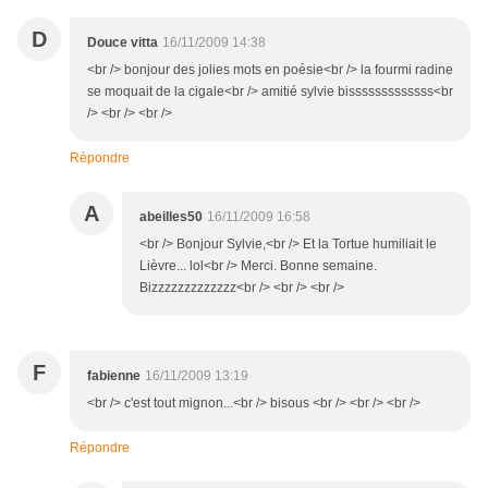
D
Douce vitta
16/11/2009 14:38
<br /> bonjour des jolies mots en poésie<br /> la fourmi radine
se moquait de la cigale<br /> amitié sylvie bisssssssssssss<br
/> <br /> <br />
Répondre
A
abeilles50
16/11/2009 16:58
<br /> Bonjour Sylvie,<br /> Et la Tortue humiliait le
Lièvre... lol<br /> Merci. Bonne semaine.
Bizzzzzzzzzzzzz<br /> <br /> <br />
F
fabienne
16/11/2009 13:19
<br /> c'est tout mignon...<br /> bisous <br /> <br /> <br />
Répondre