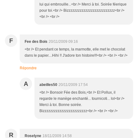
lui qui embrouille...<br /> Merci à toi. Soirée féerique
pour toi.<br /> Bizzzzzzzzzzzzzzzzzzzzzzzzzz<br />
<br /> <br />
F
Fee des Bois
20/11/2009 09:16
<br /> Et pendant ce temps, la marmotte, elle met le chocolat
dans le papier....Hihi !! J'adore ton histoire!!!<br /> <br /> <br />
Répondre
A
abeilles50
20/11/2009 17:54
<br /> Bonsoir Fée des Bois,<br /> Et Pollux, il
regarde le manège enchanté... tournicoti... lol<br />
Merci à toi. Bonne soirée.
Bizzzzzzzzzzzzzzzzzzzzzzzz<br /> <br /> <br />
R
Roselyne
18/11/2009 14:58