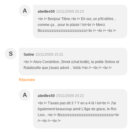
A
abeilles50
15/11/2009 20:23
<br /> Bonjour Titine,<br /> Eh oui, un p'tit délire...
comme ça... pour le plaisir ! lol<br /> Merci.
Bizzzzzzzzzzzzzzzzzzzzzzzzzz<br /> <br /> <br />
S
Satine
15/11/2009 15:31
<br /> Alors Cendrillon, Shrek (chat botté), la petite Sirène et
Ratatouille que j'avais adoré... Voilà !<br /> <br /> <br />
Répondre
A
abeilles50
15/11/2009 20:22
<br /> T'avais pas dit 3 ? Y en a 4 là ! lol<br /> J'ai
également beaucoup aimé L'âge de glace, le Roi
Lion...<br /> Bizzzzzzzzzzzzzzzzzzzzzzzzzzzzzz<br
/> <br /> <br />