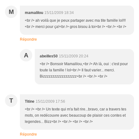
M
mamalilou
15/11/2009 18:34
<br /> ah voilà que je peux partager avec ma tite famille lol!!!
<br /> merci pour ça!<br /> gros bisou à toi<br /> <br /> <br />
Répondre
A
abeilles50
15/11/2009 20:24
<br /> Bonsoir Mamalilou,<br /> Ah là, oui : c'est pour
toute la famille ! lol<br /> Il faut varier... merci.
Bizzzzzzzzzzzzzzzzzz<br /> <br /> <br />
T
Titine
15/11/2009 17:56
<br /> <br /> Un texte qui m'a fait rire...bravo, car a travers tes
mots, on redécouvre avec beaucoup de plaisir ces contes et
legendes... Bizz<br /> <br /> <br /> <br />
Répondre