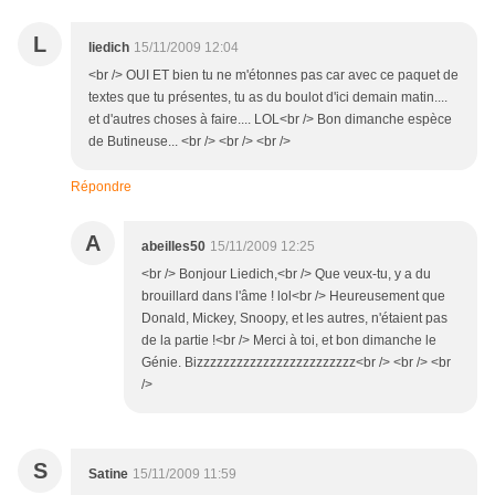
L
liedich
15/11/2009 12:04
<br /> OUI ET bien tu ne m'étonnes pas car avec ce paquet de
textes que tu présentes, tu as du boulot d'ici demain matin....
et d'autres choses à faire.... LOL<br /> Bon dimanche espèce
de Butineuse... <br /> <br /> <br />
Répondre
A
abeilles50
15/11/2009 12:25
<br /> Bonjour Liedich,<br /> Que veux-tu, y a du
brouillard dans l'âme ! lol<br /> Heureusement que
Donald, Mickey, Snoopy, et les autres, n'étaient pas
de la partie !<br /> Merci à toi, et bon dimanche le
Génie. Bizzzzzzzzzzzzzzzzzzzzzzzz<br /> <br /> <br
/>
S
Satine
15/11/2009 11:59