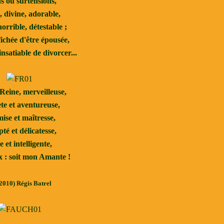
s ou surtensions,
 divine, adorable,
orrible, détestable ;
ichée d'être épousée,
insatiable de divorcer...
eine, merveilleuse,
te et aventureuse,
ise et maîtresse,
té et délicatesse,
e et intelligente,
x : soit mon Amante !
2010) Régis Batrel