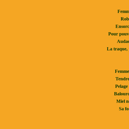
Femme
Robe
Ensorc
Pour pouvo
Audac
La traque, p
Femme 
Tendre
Pelage 
Balourd
Miel ne
Sa fo