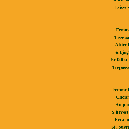
Laisse 
Femme 
Tisse s
Attire l
Subjugu
Se fait s
Trépasse
Femme L
Choisit
Au plus
S'il n'es
Fera u
Si l'ouvr