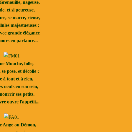
renouille, nageuse,
e, et si peureuse,
re, se marre, rieuse,
llules majestueuses ;
vec grande élégance
urs en partance...
e Mouche, folle,
 se pose, et décolle ;
 à tout et à rien,
s oeufs en son sein,
ourrir ses petits,
re ouvre l'appétit...
 Ange ou Démon,