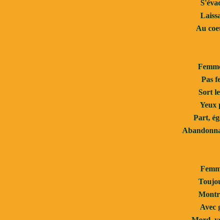
S'évad
Laiss
Au coeu
Femme
Pas f
Sort le
Yeux 
Part, ég
Abandonnan
Femme
Toujou
Montre
Avec g
Mord, vo