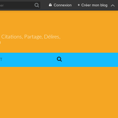
Connexion
+
Créer mon blog
itations, Partage, Délires,
m
T