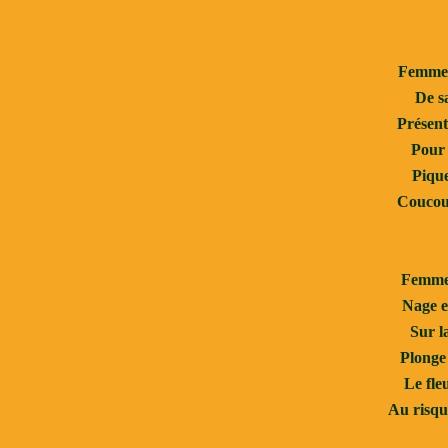
Femme 
De sa
Présent
Pour 
Pique
Coucou 
Femme 
Nage e
Sur l
Plonge 
Le fle
Au risque