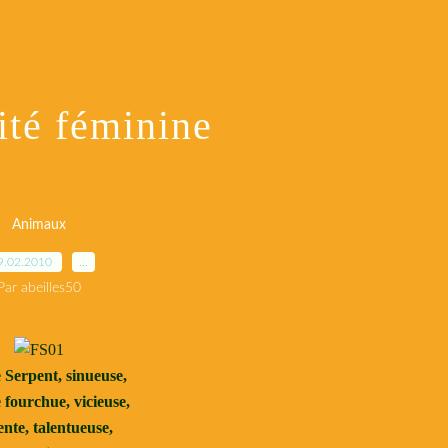
ité féminine
Animaux
9.02.2010
…
Par abeilles50
Serpent, sinueuse,
fourchue, vicieuse,
nte, talentueuse,