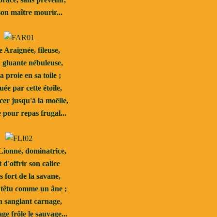
son maître mourir...
Araignée, fileuse,
a gluante nébuleuse,
a proie en sa toile ;
ée par cette étoile,
ucer jusqu'à la moëlle,
 pour repas frugal...
ionne, dominatrice,
 d'offrir son calice
 fort de la savane,
t têtu comme un âne ;
n sanglant carnage,
age frôle le sauvage...