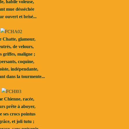
e, habile voleuse,
ant mue désséchée
r ouvert et brisé...
 Chatte, glamour,
eutrés, de velours,
s griffes, maligne ;
persants, coquine,
oïste, indépendante,
t dans la tourmente...
 Chienne, racée,
rs prête à aboyer,
 ses crocs pointus
râce, et joli tutu ;
race, sans prévenir,