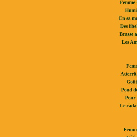
Femme G
Humid
En sa ma
Des libe
Brasse a
Les Amo
Femm
Atterrit,
Goûte
Pond de
Pour n
Le cadav
Femme