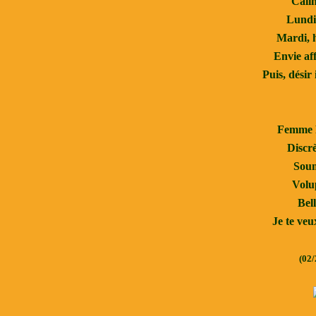
Câlin
Lundi,
Mardi, h
Envie aff
Puis, désir 
Femme R
Discrè
Soum
Volup
Bell
Je te veu
(02/