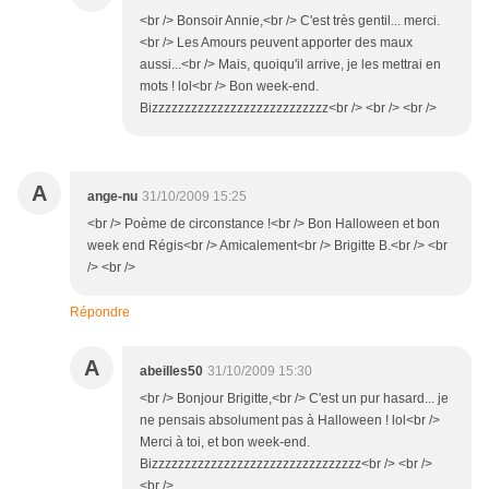
<br /> Bonsoir Annie,<br /> C'est très gentil... merci.
<br /> Les Amours peuvent apporter des maux
aussi...<br /> Mais, quoiqu'il arrive, je les mettrai en
mots ! lol<br /> Bon week-end.
Bizzzzzzzzzzzzzzzzzzzzzzzzzzz<br /> <br /> <br />
A
ange-nu
31/10/2009 15:25
<br /> Poème de circonstance !<br /> Bon Halloween et bon
week end Régis<br /> Amicalement<br /> Brigitte B.<br /> <br
/> <br />
Répondre
A
abeilles50
31/10/2009 15:30
<br /> Bonjour Brigitte,<br /> C'est un pur hasard... je
ne pensais absolument pas à Halloween ! lol<br />
Merci à toi, et bon week-end.
Bizzzzzzzzzzzzzzzzzzzzzzzzzzzzzzzz<br /> <br />
<br />