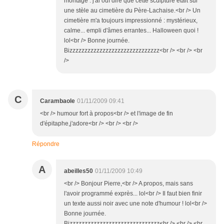
montage : j'ai ouï dire que cette sculpture était sur
une stèle au cimetière du Père-Lachaise.<br /> Un
cimetière m'a toujours impressionné : mystérieux,
calme... empli d'âmes errantes... Halloween quoi !
lol<br /> Bonne journée.
Bizzzzzzzzzzzzzzzzzzzzzzzzzzzzzz<br /> <br /> <br
/>
C
Carambaole
01/11/2009 09:41
<br /> humour fort à propos<br /> et l'image de fin
d'épitaphe,j'adore<br /> <br /> <br />
Répondre
A
abeilles50
01/11/2009 10:49
<br /> Bonjour Pierre,<br /> A propos, mais sans
l'avoir programmé exprès... lol<br /> Il faut bien finir
un texte aussi noir avec une note d'humour ! lol<br />
Bonne journée.
Bizzzzzzzzzzzzzzzzzzzzzzzzzzzzzz<br /> <br /> <br