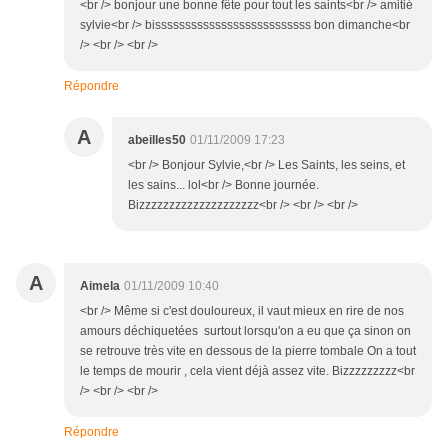
<br /> bonjour une bonne fête pour tout les saints<br /> amitié
sylvie<br /> bissssssssssssssssssssssssss bon dimanche<br
/> <br /> <br />
Répondre
A
abeilles50
01/11/2009 17:23
<br /> Bonjour Sylvie,<br /> Les Saints, les seins, et
les sains... lol<br /> Bonne journée.
Bizzzzzzzzzzzzzzzzzzzz<br /> <br /> <br />
A
Aimela
01/11/2009 10:40
<br /> Même si c'est douloureux, il vaut mieux en rire de nos
amours déchiquetées surtout lorsqu'on a eu que ça sinon on
se retrouve très vite en dessous de la pierre tombale On a tout
le temps de mourir , cela vient déjà assez vite. Bizzzzzzzzz<br
/> <br /> <br />
Répondre