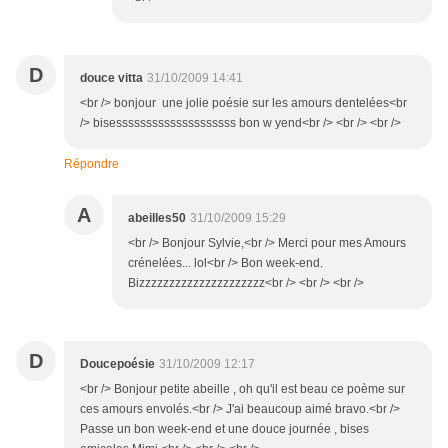
D
douce vitta
31/10/2009 14:41
<br /> bonjour une jolie poésie sur les amours dentelées<br
/> bisessssssssssssssssssss bon w yend<br /> <br /> <br />
Répondre
A
abeilles50
31/10/2009 15:29
<br /> Bonjour Sylvie,<br /> Merci pour mes Amours
crénelées... lol<br /> Bon week-end.
Bizzzzzzzzzzzzzzzzzzzzz<br /> <br /> <br />
D
Doucepoésie
31/10/2009 12:17
<br /> Bonjour petite abeille , oh qu'il est beau ce poème sur
ces amours envolés.<br /> J'ai beaucoup aimé bravo.<br />
Passe un bon week-end et une douce journée , bises