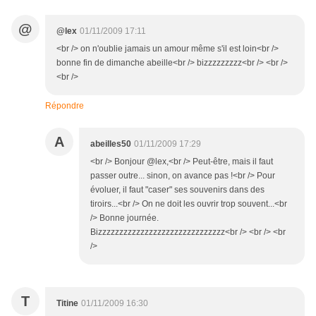
@
@lex
01/11/2009 17:11
<br /> on n'oublie jamais un amour même s'il est loin<br />
bonne fin de dimanche abeille<br /> bizzzzzzzzz<br /> <br />
<br />
Répondre
A
abeilles50
01/11/2009 17:29
<br /> Bonjour @lex,<br /> Peut-être, mais il faut
passer outre... sinon, on avance pas !<br /> Pour
évoluer, il faut "caser" ses souvenirs dans des
tiroirs...<br /> On ne doit les ouvrir trop souvent...<br
/> Bonne journée.
Bizzzzzzzzzzzzzzzzzzzzzzzzzzzzzz<br /> <br /> <br
/>
T
Titine
01/11/2009 16:30