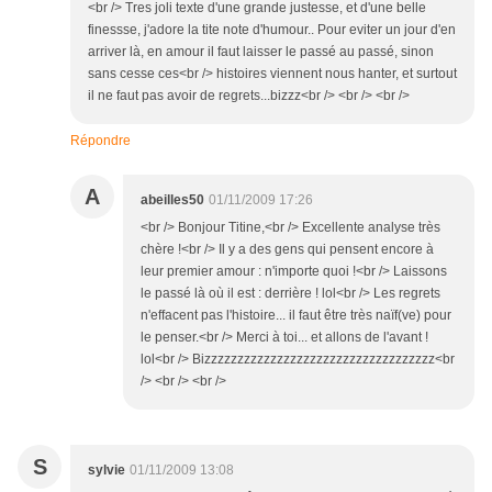
<br /> Tres joli texte d'une grande justesse, et d'une belle
finessse, j'adore la tite note d'humour.. Pour eviter un jour d'en
arriver là, en amour il faut laisser le passé au passé, sinon
sans cesse ces<br /> histoires viennent nous hanter, et surtout
il ne faut pas avoir de regrets...bizzz<br /> <br /> <br />
Répondre
A
abeilles50
01/11/2009 17:26
<br /> Bonjour Titine,<br /> Excellente analyse très
chère !<br /> Il y a des gens qui pensent encore à
leur premier amour : n'importe quoi !<br /> Laissons
le passé là où il est : derrière ! lol<br /> Les regrets
n'effacent pas l'histoire... il faut être très naïf(ve) pour
le penser.<br /> Merci à toi... et allons de l'avant !
lol<br /> Bizzzzzzzzzzzzzzzzzzzzzzzzzzzzzzzzzzz<br
/> <br /> <br />
S
sylvie
01/11/2009 13:08