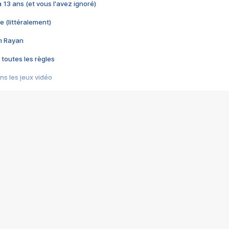
 a 13 ans (et vous l'avez ignoré)
e (littéralement)
im Rayan
 toutes les règles
s les jeux vidéo
us choquant de Rockstar ? - Le scandale BULLY
e plus moche de Steam
du RÊVE tourne au CAUCHEMAR
pendant 8 heures
it… à tort
umiliés par un jeu vidéo
ire - Final Fantasy 8
ti un empire - Age of Empires