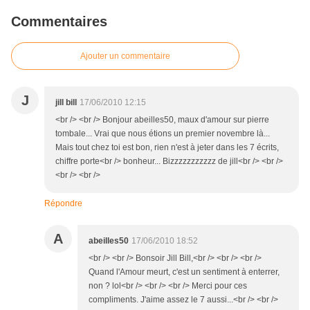
Commentaires
Ajouter un commentaire
J
jill bill
17/06/2010 12:15
<br /> <br /> Bonjour abeilles50, maux d'amour sur pierre
tombale... Vrai que nous étions un premier novembre là...
Mais tout chez toi est bon, rien n'est à jeter dans les 7 écrits,
chiffre porte<br /> bonheur... Bizzzzzzzzzzz de jill<br /> <br />
<br /> <br />
Répondre
A
abeilles50
17/06/2010 18:52
<br /> <br /> Bonsoir Jill Bill,<br /> <br /> <br />
Quand l'Amour meurt, c'est un sentiment à enterrer,
non ? lol<br /> <br /> <br /> Merci pour ces
compliments. J'aime assez le 7 aussi...<br /> <br />