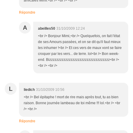
amicales Mimi.<br /> <br /> <br />
Répondre
A
abeilles50
31/10/2009 12:24
<br /> Bonjour Mimi,<br /> Quelquefois, on fait l'état
de ses Amours passées, et on se dit qu'il faut mieux
les inhumer !<br /> Et ces vers de maux vont se faire
croquer par les vers... de terre. lol<br /> Bon week-
end. Bizzzzzzzzzzzzzzzzzzzzzzzzzzzzzzzzzz<br />
<br /> <br />
L
liedich
31/10/2009 10:56
<br /> Bel épitaphe ! mort de rire mais après tout, tu as bien
raison. Bonne journée lambeau de toi même !!! lol.<br /> <br
/> <br />
Répondre