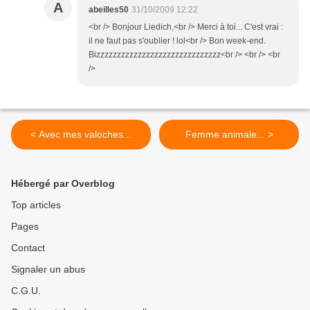
A
abeilles50
31/10/2009 12:22
<br /> Bonjour Liedich,<br /> Merci à toi... C'est vrai :
il ne faut pas s'oublier ! lol<br /> Bon week-end.
Bizzzzzzzzzzzzzzzzzzzzzzzzzzzzzz<br /> <br /> <br
/>
< Avec mes valoches...
Femme animale... >
Hébergé par Overblog
Top articles
Pages
Contact
Signaler un abus
C.G.U.