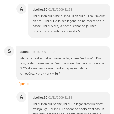
A
abeilles50
01/11/2009 11:23
<br /> Bonjour Aimela,<br /> Bien sûr qu'il faut mieux
en rire... <br /> De toutes façons, on ne réécrit pas le
passé !<br /> Alors, la pêche, et bonne journée.
Bizzzzzzzzzzzzz<br /> <br /> <br />
S
Satine
01/11/2009 10:19
<br /> Texte d'actualité tourné de façon très "ruchiste"... Dis
voir, la deuxième image c'est une vraie photo ou un montage
? C'est assez impressionnant et dépaysant dans un
cimetière....<br /> <br /> <br />
Répondre
A
abeilles50
01/11/2009 11:18
<br /> Bonjour Satine,<br /> De façon très "ruchiste"...
c'est joli ça ! lol<br /> La seconde photo n'est pas un