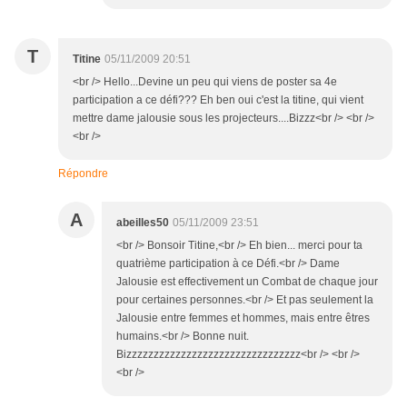
T
Titine
05/11/2009 20:51
<br /> Hello...Devine un peu qui viens de poster sa 4e
participation a ce défi??? Eh ben oui c'est la titine, qui vient
mettre dame jalousie sous les projecteurs....Bizzz<br /> <br />
<br />
Répondre
A
abeilles50
05/11/2009 23:51
<br /> Bonsoir Titine,<br /> Eh bien... merci pour ta
quatrième participation à ce Défi.<br /> Dame
Jalousie est effectivement un Combat de chaque jour
pour certaines personnes.<br /> Et pas seulement la
Jalousie entre femmes et hommes, mais entre êtres
humains.<br /> Bonne nuit.
Bizzzzzzzzzzzzzzzzzzzzzzzzzzzzzzzz<br /> <br />
<br />