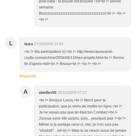
post-natal : la boucle est bouclée ! lol<br /> Bonne
semaine.
Bizzzzzzzzzzzzzzzzzzzzzzzzzzzzzzzzzzz<br /> <br />
<br />
L
laura
27/10/2009 13:43
<br /> Ma participation ici:<br /> http://www.lauravanel-
coytte.com/archive/2006/08/12/mes-projets.html<br /> Bonne
fin d'après-midi<br /> Bisous<br /> <br /> <br />
Répondre
A
abeilles50
28/10/2009 07:27
<br /> Bonjour Laura,<br /> Merci pour ta
participation, que je viens de mettre en ligne.<br />
Je ne savais pas que tel était ton Combat !<br />
J'avoue avoir été surpris, puis... pourquoi pas ?<br />
Même si je partage celui-ci, moi, je n'en suis pas
"obsédé"... lol<br /> Mais tu as raison aussi de jamais