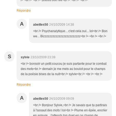
/> <br /> <br /> Bisous bon we<br /> <br /> <br />
Répondre
A
abeilles50
24/10/2009 14:38
<br /> Psychanalytique... c'est cela oui... lol<br /> Bon
we... Bizzzzzzzzzzzzzzzzzzzzzzzz<br /> <br /> <br />
S
sylvie
23/10/2009 23:39
<br /> bonsoir un petit coucou je suis partante pour le combat
des mots<br /> demain je me mets au boulot pour le champs
de la poésie bises de la nuit<br /> sylvie<br /> <br /> <br />
Répondre
A
abeilles50
24/10/2009 09:09
<br /> Bonjour Sylvie,<br /> Je savais que tu partirais
à l'assaut des mots ! lol<br /> Plume en épée, encrier
en armure... j'attends ton duel en ce champ de