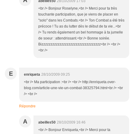
A
abeilles50
28/10/2009 17:03
<br /> Bonjour Roselyne,<br /> Merci pour ta très
touchante participation, que je viens de placer en
"solo" dans les Combats.<br /> Ton Combat a été très
précoce ! Tu as du lutter dès le début de ta vie...<br
/> Tu rends également un bel hommage à ta jumelle
de soeur : attendrissant.<br /> Bonne soirée.
Bizzzzzzzzzzzzzzzzzzzzzzzzzzzzzzzzz<br /> <br />
<br />
E
enriqueta
28/10/2009 09:25
<br /> Ma participation :<br /> <br /> http://enriqueta.over-
blog.com/article-une-vie-un-combat-38325794.html<br /> <br
/> <br />
Répondre
A
abeilles50
28/10/2009 16:46
<br /> Bonjour Enriqueta,<br /> Merci pour ta