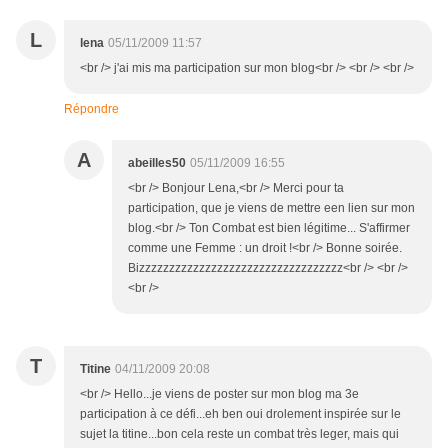
L
lena
05/11/2009 11:57
<br /> j'ai mis ma participation sur mon blog<br /> <br /> <br />
Répondre
A
abeilles50
05/11/2009 16:55
<br /> Bonjour Lena,<br /> Merci pour ta
participation, que je viens de mettre een lien sur mon
blog.<br /> Ton Combat est bien légitime... S'affirmer
comme une Femme : un droit !<br /> Bonne soirée.
Bizzzzzzzzzzzzzzzzzzzzzzzzzzzzzzzzzz<br /> <br />
<br />
T
Titine
04/11/2009 20:08
<br /> Hello...je viens de poster sur mon blog ma 3e
participation à ce défi...eh ben oui drolement inspirée sur le
sujet la titine...bon cela reste un combat très leger, mais qui