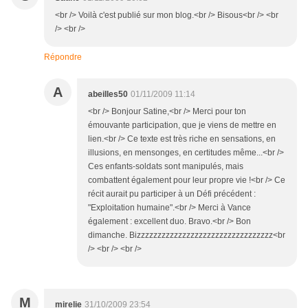
<br /> Voilà c'est publié sur mon blog.<br /> Bisous<br /> <br
/> <br />
Répondre
A
abeilles50
01/11/2009 11:14
<br /> Bonjour Satine,<br /> Merci pour ton
émouvante participation, que je viens de mettre en
lien.<br /> Ce texte est très riche en sensations, en
illusions, en mensonges, en certitudes même...<br />
Ces enfants-soldats sont manipulés, mais
combattent également pour leur propre vie !<br /> Ce
récit aurait pu participer à un Défi précédent :
"Exploitation humaine".<br /> Merci à Vance
également : excellent duo. Bravo.<br /> Bon
dimanche. Bizzzzzzzzzzzzzzzzzzzzzzzzzzzzzzzzz<br
/> <br /> <br />
M
mirelie
31/10/2009 23:54