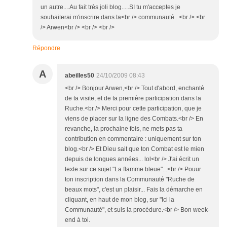
un autre....Au fait très joli blog.....SI tu m'acceptes je
souhaiterai m'inscrire dans ta<br /> communauté...<br /> <br
/> Arwen<br /> <br /> <br />
Répondre
A
abeilles50
24/10/2009 08:43
<br /> Bonjour Arwen,<br /> Tout d'abord, enchanté
de ta visite, et de ta première participation dans la
Ruche.<br /> Merci pour cette participation, que je
viens de placer sur la ligne des Combats.<br /> En
revanche, la prochaine fois, ne mets pas ta
contribution en commentaire : uniquement sur ton
blog.<br /> Et Dieu sait que ton Combat est le mien
depuis de longues années... lol<br /> J'ai écrit un
texte sur ce sujet "La flamme bleue"...<br /> Pouur
ton inscription dans la Communauté "Ruche de
beaux mots", c'est un plaisir... Fais la démarche en
cliquant, en haut de mon blog, sur "Ici la
Communauté", et suis la procédure.<br /> Bon week-
end à toi.