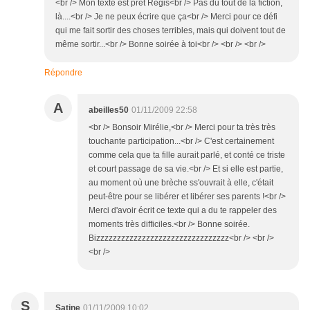
<br /> Mon texte est prêt Régis<br /> Pas du tout de la fiction,
là....<br /> Je ne peux écrire que ça<br /> Merci pour ce défi
qui me fait sortir des choses terribles, mais qui doivent tout de
même sortir...<br /> Bonne soirée à toi<br /> <br /> <br />
Répondre
A
abeilles50
01/11/2009 22:58
<br /> Bonsoir Mirélie,<br /> Merci pour ta très très
touchante participation...<br /> C'est certainement
comme cela que ta fille aurait parlé, et conté ce triste
et court passage de sa vie.<br /> Et si elle est partie,
au moment où une brèche ss'ouvrait à elle, c'était
peut-être pour se libérer et libérer ses parents !<br />
Merci d'avoir écrit ce texte qui a du te rappeler des
moments très difficiles.<br /> Bonne soirée.
Bizzzzzzzzzzzzzzzzzzzzzzzzzzzzzzzz<br /> <br />
<br />
S
Satine
01/11/2009 10:02