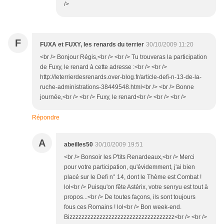
/>
F
FUXA et FUXY, les renards du terrier
30/10/2009 11:20
<br /> Bonjour Régis,<br /> <br /> Tu trouveras la participation
de Fuxy, le renard à cette adresse :<br /> <br />
http://leterrierdesrenards.over-blog.fr/article-defi-n-13-de-la-
ruche-administrations-38449548.html<br /> <br /> Bonne
journée,<br /> <br /> Fuxy, le renard<br /> <br /> <br />
Répondre
A
abeilles50
30/10/2009 19:51
<br /> Bonsoir les P'tits Renardeaux,<br /> Merci
pour votre participation, qu'évidemment, j'ai bien
placé sur le Defi n° 14, dont le Thème est Combat !
lol<br /> Puisqu'on fête Astérix, votre senryu est tout à
propos...<br /> De toutes façons, ils sont toujours
fous ces Romains ! lol<br /> Bon week-end.
Bizzzzzzzzzzzzzzzzzzzzzzzzzzzzzzzzzzz<br /> <br />