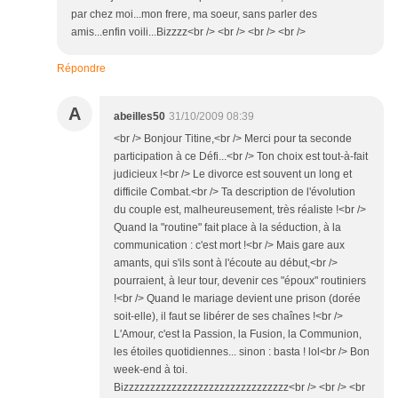
par chez moi...mon frere, ma soeur, sans parler des
amis...enfin voili...Bizzzz<br /> <br /> <br /> <br />
Répondre
A
abeilles50
31/10/2009 08:39
<br /> Bonjour Titine,<br /> Merci pour ta seconde
participation à ce Défi...<br /> Ton choix est tout-à-fait
judicieux !<br /> Le divorce est souvent un long et
difficile Combat.<br /> Ta description de l'évolution
du couple est, malheureusement, très réaliste !<br />
Quand la "routine" fait place à la séduction, à la
communication : c'est mort !<br /> Mais gare aux
amants, qui s'ils sont à l'écoute au début,<br />
pourraient, à leur tour, devenir ces "époux" routiniers
!<br /> Quand le mariage devient une prison (dorée
soit-elle), il faut se libérer de ses chaînes !<br />
L'Amour, c'est la Passion, la Fusion, la Communion,
les étoiles quotidiennes... sinon : basta ! lol<br /> Bon
week-end à toi.
Bizzzzzzzzzzzzzzzzzzzzzzzzzzzzzzz<br /> <br /> <br