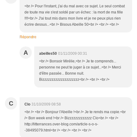
<br /> Pour l'instant, j'ai du mal avec ce sujet. Le seul combat
de toute ma vie s'est soldé par un échec : la mort de ma fille
!!!!<br /> J'ai tout mis dans mon livre et je ne peux plus rien
écrire dessus...<br /> Bisous Abeille 50<br /> <br /> <br />
Répondre
A
abeilles50
01/11/2009 00:31
<br /> Bonsoir Mirélie,<br /> Je te comprends...
personne ne peut te juger à ce sujet...<br /> Merci
d'être passée... Bonne nuit.
Bizzzzzzzzzzzzzzzzzzzz<br /> <br /> <br />
C
Clo
31/10/2009 08:58
<br /> <br /> Bonjour l'Abeille !<br /> Je te rends ma copie.<br
/> Bon week end !<br /> Bizzzzzzzzzzzzz Clo<br /> <br />
http://litterrances.over-blog.com/article-s-o-s-
-38495079.html<br /> <br /> <br /> <br />