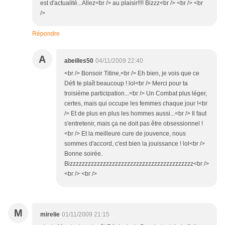
est d'actualité...Allez<br /> au plaisir!!!! Bizzz<br /> <br /> <br
/>
Répondre
A
abeilles50
04/11/2009 22:40
<br /> Bonsoir Titine,<br /> Eh bien, je vois que ce
Défi te plaît beaucoup ! lol<br /> Merci pour ta
troisième participation...<br /> Un Combat plus léger,
certes, mais qui occupe les femmes chaque jour !<br
/> Et de plus en plus les hommes aussi...<br /> Il faut
s'entretenir, mais ça ne doit pas être obsessionnel !
<br /> Et la meilleure cure de jouvence, nous
sommes d'accord, c'est bien la jouissance ! lol<br />
Bonne soirée.
Bizzzzzzzzzzzzzzzzzzzzzzzzzzzzzzzzzzzzzzzzz<br />
<br /> <br />
M
mirelie
01/11/2009 21:15