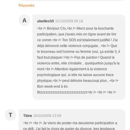
Répondre
A
abeilles50
31/10/2009 09:18
<br /> Bonjour Clo,<br /> Merci pour ta touchante
participation, que j'avais miis en ligne avant de lire
ce comm.<br /> Ton SOS est totalement justifié ! J'ai
déjà dénoncé cette violence conjugale...<br /> Que
le bourreau soit homme ou femme (oui, ça existe !), il
faut tout plaquer !<br /> Pas de pardon ! Quand la
violence entre, elle s'installe... quelquefois jusqu'à la
mort.<br /> Attention également à la violence
psychologique qui, si elle ne laisse aucune trace
physique,<br /> peut détruire beaucoup plus...<br />
Bon week-end à toi.
Bizzzzzzzzzzzzzzzzzzzzzzzzzzz<br /> <br /> <br />
T
Titine
30/10/2009 23:59
<br /> <br /> Je viens de poster ma deuxieme participation a
ce défi...j'ai fait le choix de parler du divorce, tres tendance