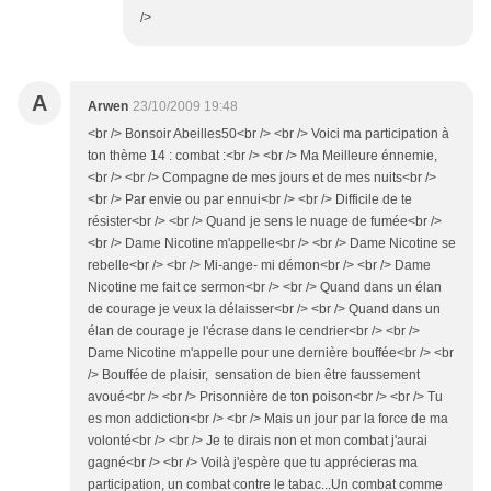
/>
A
Arwen
23/10/2009 19:48
<br /> Bonsoir Abeilles50<br /> <br /> Voici ma participation à
ton thème 14 : combat :<br /> <br /> Ma Meilleure énnemie,
<br /> <br /> Compagne de mes jours et de mes nuits<br />
<br /> Par envie ou par ennui<br /> <br /> Difficile de te
résister<br /> <br /> Quand je sens le nuage de fumée<br />
<br /> Dame Nicotine m'appelle<br /> <br /> Dame Nicotine se
rebelle<br /> <br /> Mi-ange- mi démon<br /> <br /> Dame
Nicotine me fait ce sermon<br /> <br /> Quand dans un élan
de courage je veux la délaisser<br /> <br /> Quand dans un
élan de courage je l'écrase dans le cendrier<br /> <br />
Dame Nicotine m'appelle pour une dernière bouffée<br /> <br
/> Bouffée de plaisir, sensation de bien être faussement
avoué<br /> <br /> Prisonnière de ton poison<br /> <br /> Tu
es mon addiction<br /> <br /> Mais un jour par la force de ma
volonté<br /> <br /> Je te dirais non et mon combat j'aurai
gagné<br /> <br /> Voilà j'espère que tu apprécieras ma
participation, un combat contre le tabac...Un combat comme