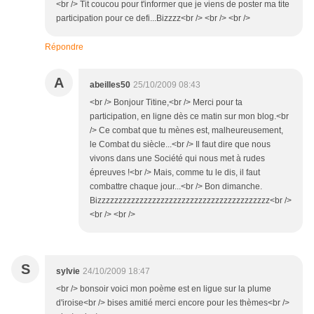
<br /> Tit coucou pour t'informer que je viens de poster ma tite
participation pour ce defi...Bizzzz<br /> <br /> <br />
Répondre
A
abeilles50
25/10/2009 08:43
<br /> Bonjour Titine,<br /> Merci pour ta
participation, en ligne dès ce matin sur mon blog.<br
/> Ce combat que tu mènes est, malheureusement,
le Combat du siècle...<br /> Il faut dire que nous
vivons dans une Société qui nous met à rudes
épreuves !<br /> Mais, comme tu le dis, il faut
combattre chaque jour...<br /> Bon dimanche.
Bizzzzzzzzzzzzzzzzzzzzzzzzzzzzzzzzzzzzzzzzz<br />
<br /> <br />
S
sylvie
24/10/2009 18:47
<br /> bonsoir voici mon poème est en ligue sur la plume
d'iroise<br /> bises amitié merci encore pour les thèmes<br />