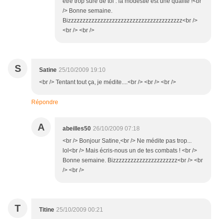
être trop sûre de toi : la modestie est une qualité !<br
/> Bonne semaine.
Bizzzzzzzzzzzzzzzzzzzzzzzzzzzzzzzzzzzzzzz<br />
<br /> <br />
S
Satine
25/10/2009 19:10
<br /> Tentant tout ça, je médite....<br /> <br /> <br />
Répondre
A
abeilles50
26/10/2009 07:18
<br /> Bonjour Satine,<br /> Ne médite pas trop...
lol<br /> Mais écris-nous un de tes combats ! <br />
Bonne semaine. Bizzzzzzzzzzzzzzzzzzzzzz<br /> <br
/> <br />
T
Titine
25/10/2009 00:21