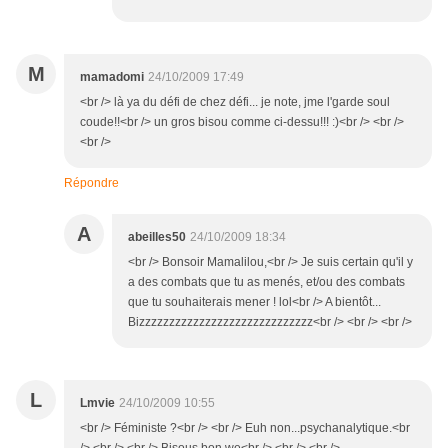
M
mamadomi
24/10/2009 17:49
<br /> là ya du défi de chez défi... je note, jme l'garde soul
coude!!<br /> un gros bisou comme ci-dessu!!! :)<br /> <br />
<br />
Répondre
A
abeilles50
24/10/2009 18:34
<br /> Bonsoir Mamalilou,<br /> Je suis certain qu'il y
a des combats que tu as menés, et/ou des combats
que tu souhaiterais mener ! lol<br /> A bientôt...
Bizzzzzzzzzzzzzzzzzzzzzzzzzzzzz<br /> <br /> <br />
L
Lmvie
24/10/2009 10:55
<br /> Féministe ?<br /> <br /> Euh non...psychanalytique.<br