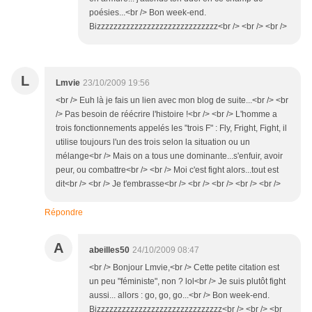
poésies...<br /> Bon week-end.
Bizzzzzzzzzzzzzzzzzzzzzzzzzzzzz<br /> <br /> <br />
L
Lmvie
23/10/2009 19:56
<br /> Euh là je fais un lien avec mon blog de suite...<br /> <br
/> Pas besoin de réécrire l'histoire !<br /> <br /> L'homme a
trois fonctionnements appelés les "trois F" : Fly, Fright, Fight, il
utilise toujours l'un des trois selon la situation ou un
mélange<br /> Mais on a tous une dominante...s'enfuir, avoir
peur, ou combattre<br /> <br /> Moi c'est fight alors...tout est
dit<br /> <br /> Je t'embrasse<br /> <br /> <br /> <br /> <br />
Répondre
A
abeilles50
24/10/2009 08:47
<br /> Bonjour Lmvie,<br /> Cette petite citation est
un peu "féministe", non ? lol<br /> Je suis plutôt fight
aussi... allors : go, go, go...<br /> Bon week-end.
Bizzzzzzzzzzzzzzzzzzzzzzzzzzzzzz<br /> <br /> <br