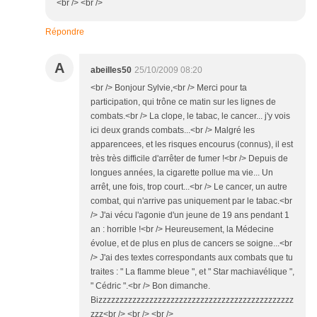
<br /> <br />
Répondre
A
abeilles50
25/10/2009 08:20
<br /> Bonjour Sylvie,<br /> Merci pour ta
participation, qui trône ce matin sur les lignes de
combats.<br /> La clope, le tabac, le cancer... j'y vois
ici deux grands combats...<br /> Malgré les
apparencees, et les risques encourus (connus), il est
très très difficile d'arrêter de fumer !<br /> Depuis de
longues années, la cigarette pollue ma vie... Un
arrêt, une fois, trop court...<br /> Le cancer, un autre
combat, qui n'arrive pas uniquement par le tabac.<br
/> J'ai vécu l'agonie d'un jeune de 19 ans pendant 1
an : horrible !<br /> Heureusement, la Médecine
évolue, et de plus en plus de cancers se soigne...<br
/> J'ai des textes correspondants aux combats que tu
traites : " La flamme bleue ", et " Star machiavélique ",
" Cédric ".<br /> Bon dimanche.
Bizzzzzzzzzzzzzzzzzzzzzzzzzzzzzzzzzzzzzzzzzzzzzz
zzz<br /> <br /> <br />