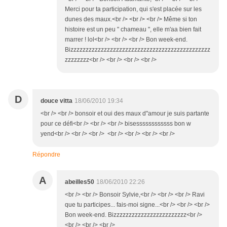
Merci pour ta participation, qui s'est placée sur les
dunes des maux.<br /> <br /> <br /> Même si ton
histoire est un peu " chameau ", elle m'aa bien fait
marrer ! lol<br /> <br /> <br /> Bon week-end.
Bizzzzzzzzzzzzzzzzzzzzzzzzzzzzzzzzzzzzzzzzzzzzzz
zzzzzzzz<br /> <br /> <br /> <br />
D
douce vitta
18/06/2010 19:34
<br /> <br /> bonsoir et oui des maux d"amour je suis partante
pour ce défi<br /> <br /> <br /> bisessssssssssss bon w
yend<br /> <br /> <br /> <br /> <br /> <br /> <br />
Répondre
A
abeilles50
18/06/2010 22:26
<br /> <br /> Bonsoir Sylvie,<br /> <br /> <br /> Ravi
que tu participes... fais-moi signe...<br /> <br /> <br />
Bon week-end. Bizzzzzzzzzzzzzzzzzzzzzzzz<br />
<br /> <br /> <br />