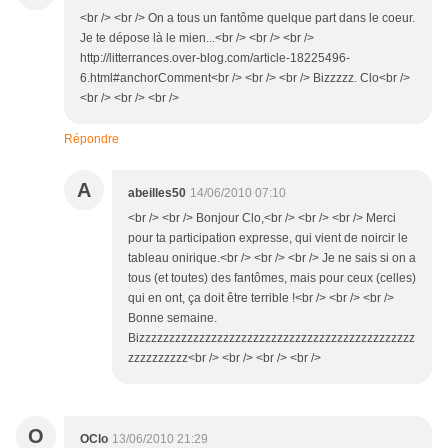
<br /> <br /> On a tous un fantôme quelque part dans le coeur.
Je te dépose là le mien...<br /> <br /> <br />
http://litterrances.over-blog.com/article-18225496-
6.html#anchorComment<br /> <br /> <br /> Bizzzzz. Clo<br />
<br /> <br /> <br />
Répondre
A
abeilles50
14/06/2010 07:10
<br /> <br /> Bonjour Clo,<br /> <br /> <br /> Merci
pour ta participation expresse, qui vient de noircir le
tableau onirique.<br /> <br /> <br /> Je ne sais si on a
tous (et toutes) des fantômes, mais pour ceux (celles)
qui en ont, ça doit être terrible !<br /> <br /> <br />
Bonne semaine.
Bizzzzzzzzzzzzzzzzzzzzzzzzzzzzzzzzzzzzzzzzzzzzzz
zzzzzzzzzz<br /> <br /> <br /> <br />
O
OClo
13/06/2010 21:29