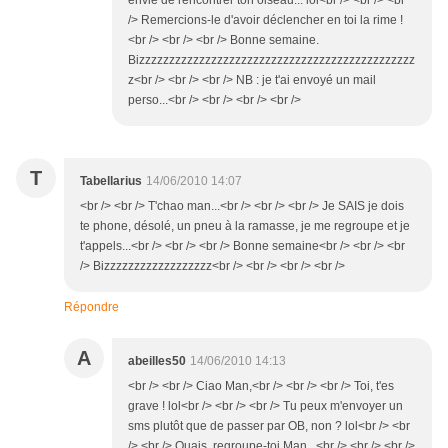
envie de rencontrer ton oiseau... lol<br /> <br /> <br
/> Remercions-le d'avoir déclencher en toi la rime !
<br /> <br /> <br /> Bonne semaine.
Bizzzzzzzzzzzzzzzzzzzzzzzzzzzzzzzzzzzzzzzzzzzzzz
z<br /> <br /> <br /> NB : je t'ai envoyé un mail
perso...<br /> <br /> <br /> <br />
T
Tabellarius
14/06/2010 14:07
<br /> <br /> T'chao man...<br /> <br /> <br /> Je SAIS je dois
te phone, désolé, un pneu à la ramasse, je me regroupe et je
t'appels...<br /> <br /> <br /> Bonne semaine<br /> <br /> <br
/> Bizzzzzzzzzzzzzzzzzz<br /> <br /> <br /> <br />
Répondre
A
abeilles50
14/06/2010 14:13
<br /> <br /> Ciao Man,<br /> <br /> <br /> Toi, t'es
grave ! lol<br /> <br /> <br /> Tu peux m'envoyer un
sms plutôt que de passer par OB, non ? lol<br /> <br
/> <br /> Ouais, regroupe-toi Man...<br /> <br /> <br />