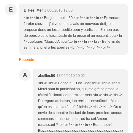
E
E_Fee_Mer
17/06/2010 12:53
<br /> <br /> Bonjour abeille50,<br /> <br /> <br /> En venant
fureter chez toi, j'ai vu que tu avais un nouveau défi, je te
propose donc un texte réédité pour y participer. Eh non pas
de poésie cette fois... Juste de la prose et un ressenti pour<br
/> quelques "Maux d'Amour"...<br /> <br /> <br /> Belle fin de
semine à toi et à tes abeilles.<br /> <br /> <br /> <br />
Répondre
A
abeilles50
17/06/2010 19:02
<br /> <br /> Bonsoir E_Fee_Mer,<br /> <br /> <br />
Merci pour ta participation, qui, malgré sa prose, a
réussi à s'immiscer parmi les vers.<br /> <br /> <br />
Du regard au baiser, ton récit est envoûtant... Mais
qu'en est-il de la réalité ? lol<br /> <br /> <br /> On a
envie de connaître l'instant de leurs premiers amours
communs, et, encore plus, où ira cet Amour
renaissant ? lol<br /> <br /> <br /> Bonne soirée.
Bizzzzzzzzzzzzzzzzzzzzzzzzzzzzzzzzzzzzzzzzzzzzzz