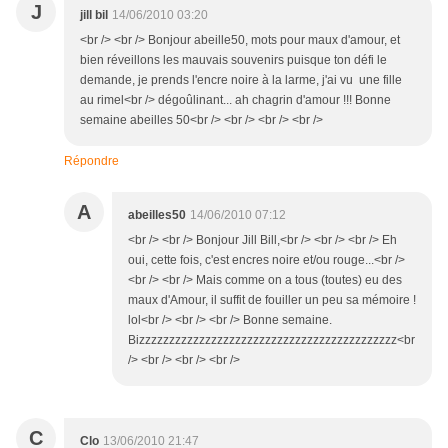
J
jill bil
14/06/2010 03:20
<br /> <br /> Bonjour abeille50, mots pour maux d'amour, et
bien réveillons les mauvais souvenirs puisque ton défi le
demande, je prends l'encre noire à la larme, j'ai vu une fille
au rimel<br /> dégoûlinant... ah chagrin d'amour !!! Bonne
semaine abeilles 50<br /> <br /> <br /> <br />
Répondre
A
abeilles50
14/06/2010 07:12
<br /> <br /> Bonjour Jill Bill,<br /> <br /> <br /> Eh
oui, cette fois, c'est encres noire et/ou rouge...<br />
<br /> <br /> Mais comme on a tous (toutes) eu des
maux d'Amour, il suffit de fouiller un peu sa mémoire !
lol<br /> <br /> <br /> Bonne semaine.
Bizzzzzzzzzzzzzzzzzzzzzzzzzzzzzzzzzzzzzzzzzzz<br
/> <br /> <br /> <br />
C
Clo
13/06/2010 21:47