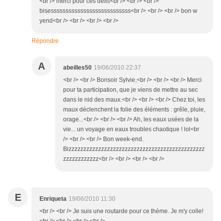
<br /> merci pour ces défis<br /> <br /> <br />
bisesssssssssssssssssssssssssss<br /> <br /> <br /> bon w
yend<br /> <br /> <br /> <br />
Répondre
A
abeilles50
19/06/2010 22:37
<br /> <br /> Bonsoir Sylvie,<br /> <br /> <br /> Merci
pour ta participation, que je viens de mettre au sec
dans le nid des maux.<br /> <br /> <br /> Chez toi, les
maux déclenchent la folie des éléments : grêle, pluie,
orage...<br /> <br /> <br /> Ah, les eaux usées de la
vie... un voyage en eaux troubles chaotique ! lol<br
/> <br /> <br /> Bon week-end.
Bizzzzzzzzzzzzzzzzzzzzzzzzzzzzzzzzzzzzzzzzzzzzzz
zzzzzzzzzzzz<br /> <br /> <br /> <br />
E
Enriqueta
19/06/2010 11:30
<br /> <br /> Je suis une routarde pour ce thème. Je m'y colle!