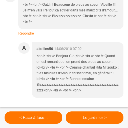
<br /> <br /> Outch ! Beaucoup de bleus au coeur l'Abeille !!!!
Je m'en vais lire tout ça et trier dans mes maux dits d'amour....
<br /> <br /> <br /> Bizzzzzzzzzzzzzzz. Clo<br /> <br /> <br />
<br />
Répondre
A
abeilles50
14/06/2010 07:02
<br /> <br /> Bonjour Clo,<br /> <br /> <br /> Quand
on est romantique, on prend des bleus au coeur...
lol<br /> <br /> <br /> Comme chantait Rita Mitsouko :
" les histoires d'Amour finissent mal, en général " !
lol<br /> <br /> <br /> Bonne semaine.
Bizzzzzzzzzzzzzzzzzzzzzzzzzzzzzzzzzzzzzzzzzzzzzz
zzzz<br /> <br /> <br /> <br />
< Face à face...
Le jardinier >