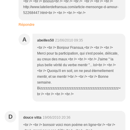
<br /> <br /> Bisous<br /> <br /> <br /> <br /> <br /> <br />
http://www.latelierdefransua.com/article-mensonge-d-amour-
52268447.html<br /> <br /> <br /> <br />
Répondre
A
abeilles50
21/06/2010 09:35
<br /> <br /> Bonjour Fransua,<br /> <br /> <br />
Merci pour ta participation, qui s'est posée, délicate,
au creux des maux.<br /> <br /> <br /> J'aime " la
plus belle vérité du verbe mentir "... lol<br /> <br />
<br /> Quoiqu'il en soit, on ne peut éternellement
mentir, et se mentir !<br /> <br /> <br /> Bonne
semaine.
Bizzzzzzzzzzzzzzzzzzzzzzzzzzzzzzzzzzzzzzzzzzzzz<
br /> <br /> <br /> <br />
D
douce vitta
19/06/2010 20:36
<br /> <br /> bonsoir voici mon poéme en ligne<br /> <br />