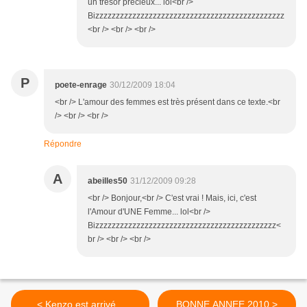
un trésor précieux... lol<br />
Bizzzzzzzzzzzzzzzzzzzzzzzzzzzzzzzzzzzzzzzzzzzzzz
<br /> <br /> <br />
P
poete-enrage
30/12/2009 18:04
<br /> L'amour des femmes est très présent dans ce texte.<br
/> <br /> <br />
Répondre
A
abeilles50
31/12/2009 09:28
<br /> Bonjour,<br /> C'est vrai ! Mais, ici, c'est
l'Amour d'UNE Femme... lol<br />
Bizzzzzzzzzzzzzzzzzzzzzzzzzzzzzzzzzzzzzzzzzzzz<
br /> <br /> <br />
< Kenzo est arrivé...
BONNE ANNEE 2010 >