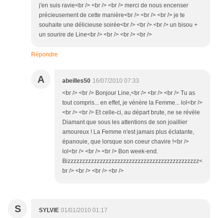
j'en suis ravie<br /> <br /> <br /> merci de nous encenser
précieusement de cette manière<br /> <br /> <br /> je te
souhaite une délicieuse soirée<br /> <br /> <br /> un bisou +
un sourire de Line<br /> <br /> <br /> <br />
Répondre
A
abeilles50
16/07/2010 07:33
<br /> <br /> Bonjour Line,<br /> <br /> <br /> Tu as
tout compris... en effet, je vénère la Femme... lol<br />
<br /> <br /> Et celle-ci, au départ brute, ne se révèle
Diamant que sous les attentions de son joaillier
amoureux ! La Femme n'est jamais plus éclatante,
épanouie, que lorsque son coeur chavire !<br />
lol<br /> <br /> <br /> Bon week-end.
Bizzzzzzzzzzzzzzzzzzzzzzzzzzzzzzzzzzzzzzzzzzzzz<
br /> <br /> <br /> <br />
S
SYLVIE
01/01/2010 01:17