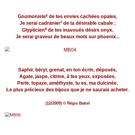
6
Gnomoniste
de tes envies cachées opales,
7
Je serai cadranier
de ta désirable cabale ;
8
Glypticien
de tes inavoués désirs onyx,
Je serai graveur de beaux mots sur phoenix...
Saphir, béryl, grenat, en ton écrin, déposés,
Agate, jaspe, citrine, à tes yeux, exposées,
Perle, topaze, améthyste, tu es, ma dulcinée,
Le plus précieux des bijoux que je ne saurais acheter.
(12/2009) © Régis Batrel