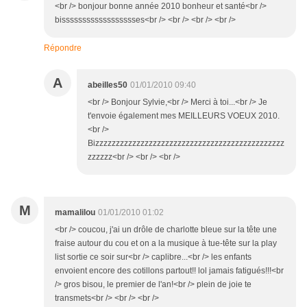
<br /> bonjour bonne année 2010 bonheur et santé<br />
bisssssssssssssssssses<br /> <br /> <br /> <br />
Répondre
A
abeilles50
01/01/2010 09:40
<br /> Bonjour Sylvie,<br /> Merci à toi...<br /> Je
t'envoie également mes MEILLEURS VOEUX 2010.
<br />
Bizzzzzzzzzzzzzzzzzzzzzzzzzzzzzzzzzzzzzzzzzzzzzz
zzzzzz<br /> <br /> <br />
M
mamalilou
01/01/2010 01:02
<br /> coucou, j'ai un drôle de charlotte bleue sur la tête une
fraise autour du cou et on a la musique à tue-tête sur la play
list sortie ce soir sur<br /> caplibre...<br /> les enfants
envoient encore des cotillons partout!! lol jamais fatigués!!!<br
/> gros bisou, le premier de l'an!<br /> plein de joie te
transmets<br /> <br /> <br />