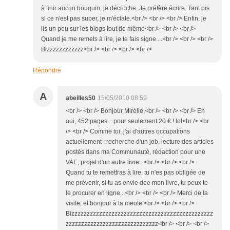
à finir aucun bouquin, je décroche. Je préfère écrire. Tant pis
si ce n'est pas super, je m'éclate.<br /> <br /> <br /> Enfin, je
lis un peu sur les blogs tout de même<br /> <br /> <br />
Quand je me remets à lire, je te fais signe....<br /> <br /> <br />
Bizzzzzzzzzzzz<br /> <br /> <br /> <br />
Répondre
A
abeilles50
15/05/2010 08:59
<br /> <br /> Bonjour Mirélie,<br /> <br /> <br /> Eh
oui, 452 pages... pour seulement 20 € ! lol<br /> <br
/> <br /> Comme toi, j'ai d'autres occupations
actuellement : recherche d'un job, lecture des articles
postés dans ma Communauté, rédaction pour une
VAE, projet d'un autre livre...<br /> <br /> <br />
Quand tu te remettras à lire, tu n'es pas obligée de
me prévenir, si tu as envie dee mon livre, tu peux te
le procurer en ligne...<br /> <br /> <br /> Merci de ta
visite, et bonjour à ta meute.<br /> <br /> <br />
Bizzzzzzzzzzzzzzzzzzzzzzzzzzzzzzzzzzzzzzzzzzzzzz
zzzzzzzzzzzzzzzzzzzzzzzzzzzzzz<br /> <br /> <br />