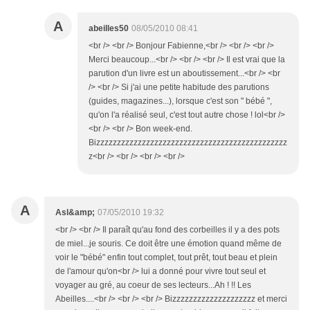
A
abeilles50
08/05/2010 08:41
<br /> <br /> Bonjour Fabienne,<br /> <br /> <br />
Merci beaucoup...<br /> <br /> <br /> Il est vrai que la
parution d'un livre est un aboutissement...<br /> <br
/> <br /> Si j'ai une petite habitude des parutions
(guides, magazines...), lorsque c'est son " bébé ",
qu'on l'a réalisé seul, c'est tout autre chose ! lol<br />
<br /> <br /> Bon week-end.
Bizzzzzzzzzzzzzzzzzzzzzzzzzzzzzzzzzzzzzzzzzzzzzz
z<br /> <br /> <br /> <br />
A
Asl&amp;
07/05/2010 19:32
<br /> <br /> Il paraît qu'au fond des corbeilles il y a des pots
de miel...je souris. Ce doit être une émotion quand même de
voir le "bébé" enfin tout complet, tout prêt, tout beau et plein
de l'amour qu'on<br /> lui a donné pour vivre tout seul et
voyager au gré, au coeur de ses lecteurs...Ah ! !! Les
Abeilles....<br /> <br /> <br /> Bizzzzzzzzzzzzzzzzzzzz et merci