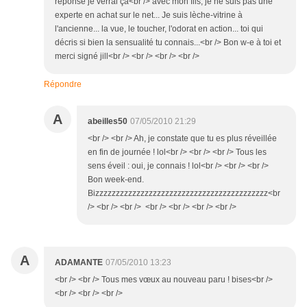
réponse je verrai ça<br /> avec mon fils, je ne suis pas une
experte en achat sur le net... Je suis lèche-vitrine à
l'ancienne... la vue, le toucher, l'odorat en action... toi qui
décris si bien la sensualité tu connais...<br /> Bon w-e à toi et
merci signé jill<br /> <br /> <br /> <br />
Répondre
A
abeilles50
07/05/2010 21:29
<br /> <br /> Ah, je constate que tu es plus réveillée
en fin de journée ! lol<br /> <br /> <br /> Tous les
sens éveil : oui, je connais ! lol<br /> <br /> <br />
Bon week-end.
Bizzzzzzzzzzzzzzzzzzzzzzzzzzzzzzzzzzzzzzzzzz<br
/> <br /> <br /> <br /> <br /> <br /> <br />
A
ADAMANTE
07/05/2010 13:23
<br /> <br /> Tous mes vœux au nouveau paru ! bises<br />
<br /> <br /> <br />