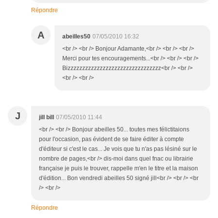
Répondre
A
abeilles50
07/05/2010 16:32
<br /> <br /> Bonjour Adamante,<br /> <br /> <br />
Merci pour tes encouragements...<br /> <br /> <br />
Bizzzzzzzzzzzzzzzzzzzzzzzzzzzzzzzz<br /> <br />
<br /> <br />
J
jill bill
07/05/2010 11:44
<br /> <br /> Bonjour abeilles 50... toutes mes félictitaions
pour l'occasion, pas évident de se faire éditer à compte
d'éditeur si c'est le cas... Je vois que tu n'as pas lésiné sur le
nombre de pages,<br /> dis-moi dans quel fnac ou librairie
française je puis le trouver, rappelle m'en le titre et la maison
d'édition... Bon vendredi abeilles 50 signé jill<br /> <br /> <br
/> <br />
Répondre