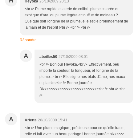
H
Heyoka
26/10/2009 20:13
<br /> Plume rapide et alerte de colibri, plume colorée et
exotique d'ara, ou plume légère et touffue de moineau ?
Quelque soit l'origine de la plume, elle est le prolongement de
la main et de l'esprit !<br /> <br /> <br />
Répondre
A
abeilles50
27/10/2009 08:01
<br /> Bonjour Heyoka,<br /> Effectivement, peu
importe la couleur, la longueur, et l'origine de la
plume...<br /> Elle signe nos états d'âme, nos maux
et plaisirs.<br /> Bonne journée.
Bizzzzzzzzzzzzzzzzzzzzzzzzzzzzzz<br /> <br /> <br
/>
A
Arlette
26/10/2009 15:41
<br /> Une plume magique , précieuse pour ce qu'elle trace,
relie et fait vivre : un beau partage ! bonne journée bizzzzzz