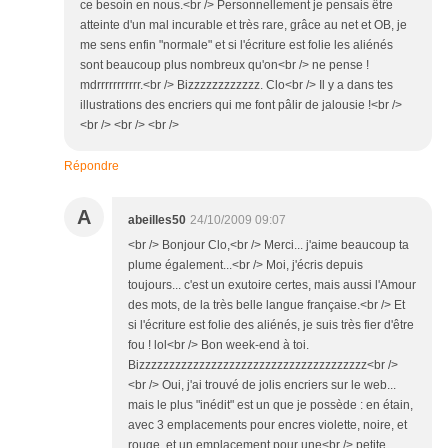
ce besoin en nous.<br /> Personnellement je pensais être
atteinte d'un mal incurable et très rare, grâce au net et OB, je
me sens enfin "normale" et si l'écriture est folie les aliénés
sont beaucoup plus nombreux qu'on<br /> ne pense !
mdrrrrrrrrrrr.<br /> Bizzzzzzzzzzzz. Clo<br /> Il y a dans tes
illustrations des encriers qui me font pâlir de jalousie !<br />
<br /> <br /> <br />
Répondre
A
abeilles50
24/10/2009 09:07
<br /> Bonjour Clo,<br /> Merci... j'aime beaucoup ta
plume également...<br /> Moi, j'écris depuis
toujours... c'est un exutoire certes, mais aussi l'Amour
des mots, de la très belle langue française.<br /> Et
si l'écriture est folie des aliénés, je suis très fier d'être
fou ! lol<br /> Bon week-end à toi.
Bizzzzzzzzzzzzzzzzzzzzzzzzzzzzzzzzzzzzzz<br />
<br /> Oui, j'ai trouvé de jolis encriers sur le web...
mais le plus "inédit" est un que je possède : en étain,
avec 3 emplacements pour encres violette, noire, et
rouge, et un emplacement pour une<br /> petite