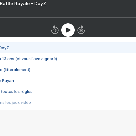
 Battle Royale - DayZ
 DayZ
 a 13 ans (et vous l'avez ignoré)
e (littéralement)
im Rayan
 toutes les règles
s les jeux vidéo
us choquant de Rockstar ? - Le scandale BULLY
e plus moche de Steam
du RÊVE tourne au CAUCHEMAR