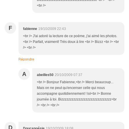
<br />
F
fabienne
19/10/2009 22:43
<br /> J'ai adoré la lecture de ce poème, j'ai aimé les photos.
<br /> Parfait, vraiment! Très doux à lire <br /> Bizzz <br /> <br
/> <br />
Répondre
A
abeilles50
20/10/2009 07:37
<br /> Bonjour Fabienne,<br /> Merci beaucoup...
Mais on ne peut qu'encenser celle qui nous
accompagne quotidiennement ! lol<br /> Bonne
journée à toi. Bizzzzzzzzzzzzzzzzzzzzzzzzzzzzz<br
/> <br /> <br />
D
Doucepoésie
19/10/2009 18:08