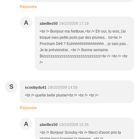
Répondre
A
abeilles50
19/10/2009 17:19
<br /> Bonjour ma Nettoue,<br /> Eh oui, tu vois, j'ai
troqué mes petits poils par des plumes... lol<br />
Prochain Défi ? Euhhhhhhhhhhhhhhh... je sais pas...
Je te préviendrai...<br /> Bonne semaine.
Bizzzzzzzzzzzzzzzzzzzzzzzzzzzzzzz<br /> <br /> <br
/>
S
scoobydu41
19/10/2009 14:56
<br /> quelle belle plume!<br /> <br /> <br />
Répondre
A
abeilles50
19/10/2009 15:26
<br /> Bonjour Scooby,<br /> Merci d'avoir pris ta
plume pour honorer la mienne...<br />