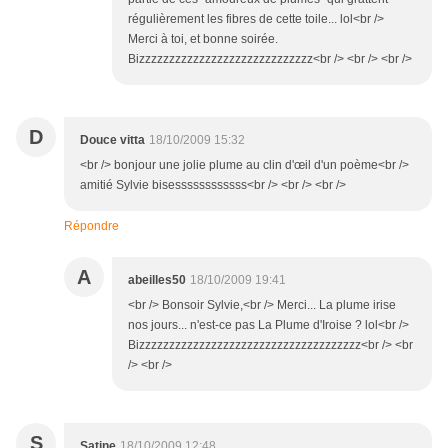
régulièrement les fibres de cette toile... lol<br />
Merci à toi, et bonne soirée.
Bizzzzzzzzzzzzzzzzzzzzzzzzzzzzz<br /> <br /> <br />
D
Douce vitta
18/10/2009 15:32
<br /> bonjour une jolie plume au clin d'œil d'un poème<br />
amitié Sylvie bisessssssssssss<br /> <br /> <br />
Répondre
A
abeilles50
18/10/2009 19:41
<br /> Bonsoir Sylvie,<br /> Merci... La plume irise
nos jours... n'est-ce pas La Plume d'Iroise ? lol<br />
Bizzzzzzzzzzzzzzzzzzzzzzzzzzzzzzzzzzzzz<br /> <br
/> <br />
S
Satine
18/10/2009 12:48