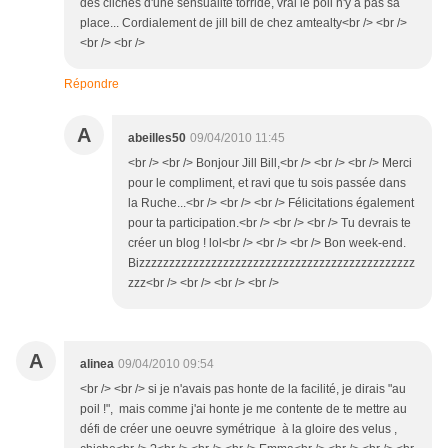
des clichés d'une sensualité torride, vrai le poil n'y a pas sa
place... Cordialement de jill bill de chez amtealty<br /> <br />
<br /> <br />
Répondre
A
abeilles50
09/04/2010 11:45
<br /> <br /> Bonjour Jill Bill,<br /> <br /> <br /> Merci
pour le compliment, et ravi que tu sois passée dans
la Ruche...<br /> <br /> <br /> Félicitations également
pour ta participation.<br /> <br /> <br /> Tu devrais te
créer un blog ! lol<br /> <br /> <br /> Bon week-end.
Bizzzzzzzzzzzzzzzzzzzzzzzzzzzzzzzzzzzzzzzzzzzzzz
zzz<br /> <br /> <br /> <br />
A
alinea
09/04/2010 09:54
<br /> <br /> si je n'avais pas honte de la facilité, je dirais "au
poil !", mais comme j'ai honte je me contente de te mettre au
défi de créer une oeuvre symétrique à la gloire des velus ,