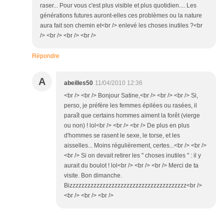
raser... Pour vous c'est plus visible et plus quotidien.... Les
générations futures auront-elles ces problèmes ou la nature
aura fait son chemin et<br /> enlevé les choses inutiles ?<br
/> <br /> <br /> <br />
Répondre
A
abeilles50
11/04/2010 12:36
<br /> <br /> Bonjour Satine,<br /> <br /> <br /> Si,
perso, je préfère les femmes épilées ou rasées, il
paraît que certains hommes aiment la forêt (vierge
ou non) ! lol<br /> <br /> <br /> De plus en plus
d'hommes se rasent le sexe, le torse, et les
aisselles... Moins régulièrement, certes...<br /> <br />
<br /> Si on devait retirer les " choses inutiles " : il y
aurait du boulot ! lol<br /> <br /> <br /> Merci de ta
visite. Bon dimanche.
Bizzzzzzzzzzzzzzzzzzzzzzzzzzzzzzzzzzzzzzz<br />
<br /> <br /> <br />