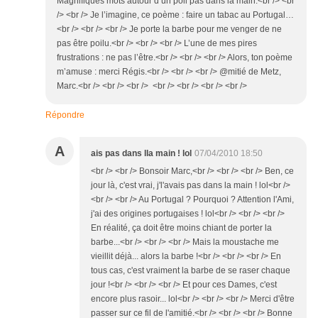
Magnifiques mots autour d’un poil pas dans la main.<br /> <br
/> <br /> Je l’imagine, ce poème : faire un tabac au Portugal…
<br /> <br /> <br /> Je porte la barbe pour me venger de ne
pas être poilu.<br /> <br /> <br /> L’une de mes pires
frustrations : ne pas l’être.<br /> <br /> <br /> Alors, ton poème
m’amuse : merci Régis.<br /> <br /> <br /> @mitié de Metz,
Marc.<br /> <br /> <br /> <br /> <br /> <br /> <br />
Répondre
A
ais pas dans lla main ! lol
07/04/2010 18:50
<br /> <br /> Bonsoir Marc,<br /> <br /> <br /> Ben, ce
jour là, c'est vrai, j'l'avais pas dans la main ! lol<br />
<br /> <br /> Au Portugal ? Pourquoi ? Attention l'Ami,
j'ai des origines portugaises ! lol<br /> <br /> <br />
En réalité, ça doit être moins chiant de porter la
barbe...<br /> <br /> <br /> Mais la moustache me
vieillit déjà... alors la barbe !<br /> <br /> <br /> En
tous cas, c'est vraiment la barbe de se raser chaque
jour !<br /> <br /> <br /> Et pour ces Dames, c'est
encore plus rasoir... lol<br /> <br /> <br /> Merci d'être
passer sur ce fil de l'amitié.<br /> <br /> <br /> Bonne