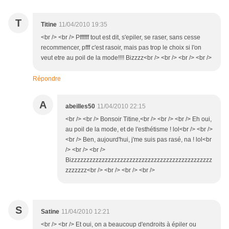
T
Titine
11/04/2010 19:35
<br /> <br /> Pffffff tout est dit, s'epiler, se raser, sans cesse
recommencer, pfff c'est rasoir, mais pas trop le choix si l'on
veut etre au poil de la mode!!!! Bizzzz<br /> <br /> <br /> <br />
Répondre
A
abeilles50
11/04/2010 22:15
<br /> <br /> Bonsoir Titine,<br /> <br /> <br /> Eh oui,
au poil de la mode, et de l'esthétisme ! lol<br /> <br />
<br /> Ben, aujourd'hui, j'me suis pas rasé, na ! lol<br
/> <br /> <br />
Bizzzzzzzzzzzzzzzzzzzzzzzzzzzzzzzzzzzzzzzzzzzzzz
zzzzzzz<br /> <br /> <br /> <br />
S
Satine
11/04/2010 12:21
<br /> <br /> Et oui, on a beaucoup d'endroits à épiler ou