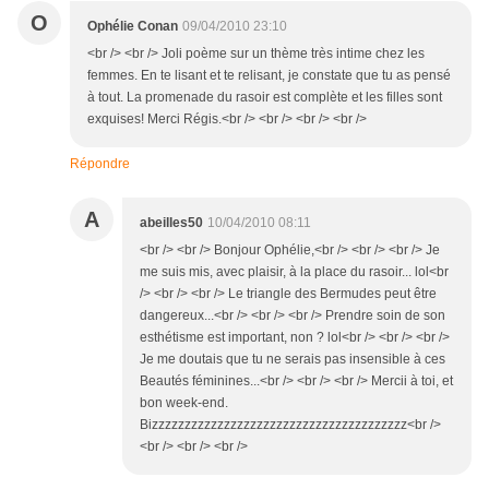
O
Ophélie Conan
09/04/2010 23:10
<br /> <br /> Joli poème sur un thème très intime chez les
femmes. En te lisant et te relisant, je constate que tu as pensé
à tout. La promenade du rasoir est complète et les filles sont
exquises! Merci Régis.<br /> <br /> <br /> <br />
Répondre
A
abeilles50
10/04/2010 08:11
<br /> <br /> Bonjour Ophélie,<br /> <br /> <br /> Je
me suis mis, avec plaisir, à la place du rasoir... lol<br
/> <br /> <br /> Le triangle des Bermudes peut être
dangereux...<br /> <br /> <br /> Prendre soin de son
esthétisme est important, non ? lol<br /> <br /> <br />
Je me doutais que tu ne serais pas insensible à ces
Beautés féminines...<br /> <br /> <br /> Mercii à toi, et
bon week-end.
Bizzzzzzzzzzzzzzzzzzzzzzzzzzzzzzzzzzzzzzz<br />
<br /> <br /> <br />