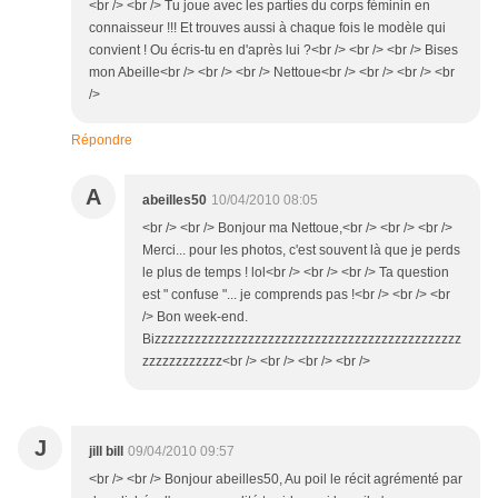
<br /> <br /> Tu joue avec les parties du corps féminin en
connaisseur !!! Et trouves aussi à chaque fois le modèle qui
convient ! Ou écris-tu en d'après lui ?<br /> <br /> <br /> Bises
mon Abeille<br /> <br /> <br /> Nettoue<br /> <br /> <br /> <br
/>
Répondre
A
abeilles50
10/04/2010 08:05
<br /> <br /> Bonjour ma Nettoue,<br /> <br /> <br />
Merci... pour les photos, c'est souvent là que je perds
le plus de temps ! lol<br /> <br /> <br /> Ta question
est " confuse "... je comprends pas !<br /> <br /> <br
/> Bon week-end.
Bizzzzzzzzzzzzzzzzzzzzzzzzzzzzzzzzzzzzzzzzzzzzzz
zzzzzzzzzzzz<br /> <br /> <br /> <br />
J
jill bill
09/04/2010 09:57
<br /> <br /> Bonjour abeilles50, Au poil le récit agrémenté par