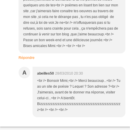
quelques uns de tes<br /> poèmes en lisant ton lien sur mon
site ,car j'aimerais faire conaitre tes oeuvres au travers de
mon site ,si cela ne te dérange pas , tu n'es pas obligé de
dire oui,à toi de voir.Je ne<br /> m'offusquerais pas si tu
refuses, sois sans crainte pour cela , ça n'empêchera pas de
continuer à venir sur ton blog ,que j'aime beaucoup.<br />
Passe un bon week-end et une délicieuse journée.<br />
Bises amicales Mimi.<br /> <br /> <br />
Répondre
A
abeilles50
28/03/2010 20:30
<br /> Bonsoir Mimi,<br /> Merci beaucoup...<br /> Tu
as un site de poésie ? Lequel ? Son adresse ?<br />
J'aimerais, avant de te donner ma réponse, visiter
celui-ci...<br /> A bientôt.
Bizzzzzzzzzzzzzzzzzzzzzzzzzzzzzzzzzzzzzzzzzzzzzz
z<br /> <br /> <br />