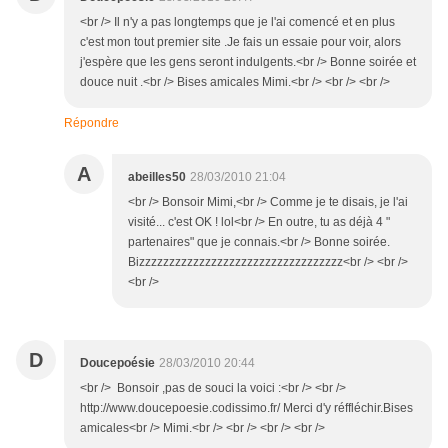
<br /> Il n'y a pas longtemps que je l'ai comencé et en plus
c'est mon tout premier site .Je fais un essaie pour voir, alors
j'espère que les gens seront indulgents.<br /> Bonne soirée et
douce nuit .<br /> Bises amicales Mimi.<br /> <br /> <br />
Répondre
A
abeilles50
28/03/2010 21:04
<br /> Bonsoir Mimi,<br /> Comme je te disais, je l'ai
visité... c'est OK ! lol<br /> En outre, tu as déjà 4 "
partenaires" que je connais.<br /> Bonne soirée.
Bizzzzzzzzzzzzzzzzzzzzzzzzzzzzzzzzzz<br /> <br />
<br />
D
Doucepoésie
28/03/2010 20:44
<br /> Bonsoir ,pas de souci la voici :<br /> <br />
http://www.doucepoesie.codissimo.fr/ Merci d'y réffléchir.Bises
amicales<br /> Mimi.<br /> <br /> <br /> <br />