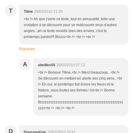
T
Titine
28/03/2010 21:39
<br /> Ah que j'aime ce texte, tout en sensualité, telle une
invitation à se découvrir pour se redécouvrir sous d'autres
angles...ah ce texte reveille bien des envies, c'est le
printemps pardis!!!! Bizzzz<br /> <br /> <br />
Répondre
A
abeilles50
29/03/2010 07:13
<br /> Bonjour Titine,<br /> Merci beaucoup...<br />
Se découvrir en mettant en alerte ses cinq sens...<br
/> Eh oui, le printemps fait éclore les fleurs et la
Nature, sous toutes ses formes ! lol<br /> Bonne
semaine.
Bizzzzzzzzzzzzzzzzzzzzzzzzzzzzzzzzzzzzzzzzzzzzzz
zzzz<br /> <br /> <br />
D
Doucepoésie
28/03/2010 20:47