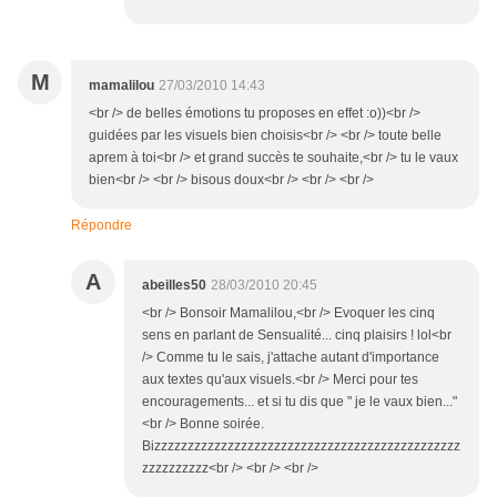
M
mamalilou
27/03/2010 14:43
<br /> de belles émotions tu proposes en effet :o))<br />
guidées par les visuels bien choisis<br /> <br /> toute belle
aprem à toi<br /> et grand succès te souhaite,<br /> tu le vaux
bien<br /> <br /> bisous doux<br /> <br /> <br />
Répondre
A
abeilles50
28/03/2010 20:45
<br /> Bonsoir Mamalilou,<br /> Evoquer les cinq
sens en parlant de Sensualité... cinq plaisirs ! lol<br
/> Comme tu le sais, j'attache autant d'importance
aux textes qu'aux visuels.<br /> Merci pour tes
encouragements... et si tu dis que " je le vaux bien..."
<br /> Bonne soirée.
Bizzzzzzzzzzzzzzzzzzzzzzzzzzzzzzzzzzzzzzzzzzzzzz
zzzzzzzzzz<br /> <br /> <br />