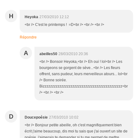
H
Heyoka
27/03/2010 12:12
<br /> C'est le printemps ! =D<br /> <br /> <br />
Répondre
A
abeilles50
28/03/2010 20:36
<br /> Bonsoir Heyoka,<br /> Eh oui ! lol<br /> Les
bourgeons se gorgent de sève...<br /> Les fleurs
offrent, sans pudeur, leurs merveilleux atours... lol<br
/> Bonne soirée.
Bizzzzzzzzzzzzzzzzzzzzzzzzzzzzzzzzzzzzzzzzzzz<br
/> <br /> <br />
D
Doucepoésie
27/03/2010 10:02
<br /> Bonjour petite abeille, oh c'est magnifiquement bien
écrit j'aime beaucoup, dis moi tu sais que j'ai ouvert un site de
poésie, j'aimerais te demander si tu me permet de mettre