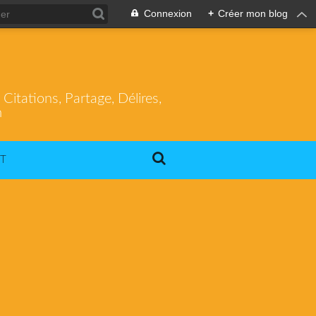
Connexion
+
Créer mon blog
itations, Partage, Délires,
m
T