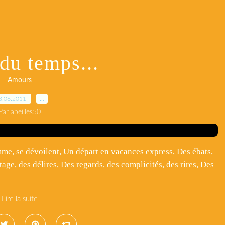
 du temps...
Amours
3.06.2011
…
Par abeilles50
me, se dévoilent, Un départ en vacances express, Des ébats,
rtage, des délires, Des regards, des complicités, des rires, Des
Lire la suite