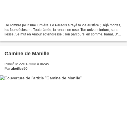
De l'ombre jaillit une lumière, Le Paradis a rayé ta vie austère ; Déjà mortes,
les feurs éclosent, Toute fanée, tu renais en rose. Ton univers torturé, sans
liesse, Se mut en Amour et tendresse ; Ton parcours, en somme, banal, D'un
coup, s'imprime en...
Gamine de Manille
Publié le 22/11/2008 à 06:45
Par
abeilles50