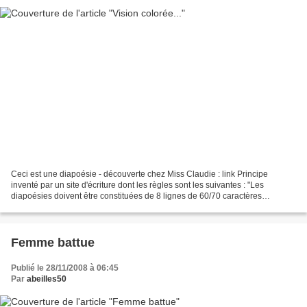
Ceci est une diapoésie - découverte chez Miss Claudie : link Principe
inventé par un site d'écriture dont les règles sont les suivantes : "Les
diapoésies doivent être constituées de 8 lignes de 60/70 caractères
maximum par ligne. Quoique plus long et...
Femme battue
Publié le 28/11/2008 à 06:45
Par
abeilles50