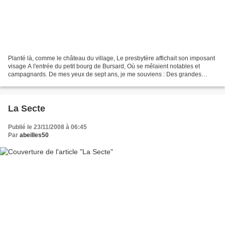
Planté là, comme le château du village, Le presbytère affichait son imposant
visage A l'entrée du petit bourg de Bursard, Où se mêlaient notables et
campagnards. De mes yeux de sept ans, je me souviens : Des grandes
portes en bois peints, Des "mirus"...
La Secte
Publié le 23/11/2008 à 06:45
Par
abeilles50