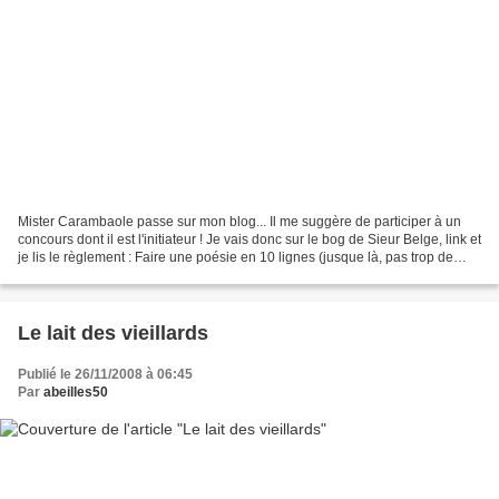
Mister Carambaole passe sur mon blog... Il me suggère de participer à un
concours dont il est l'initiateur ! Je vais donc sur le bog de Sieur Belge, link et
je lis le règlement : Faire une poésie en 10 lignes (jusque là, pas trop de
souci !), sachant...
Le lait des vieillards
Publié le 26/11/2008 à 06:45
Par
abeilles50