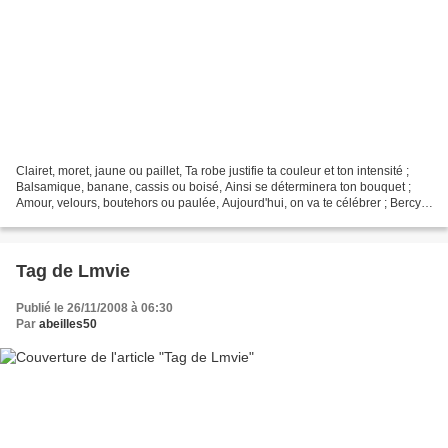
Clairet, moret, jaune ou paillet, Ta robe justifie ta couleur et ton intensité ;
Balsamique, banane, cassis ou boisé, Ainsi se déterminera ton bouquet ;
Amour, velours, boutehors ou paulée, Aujourd'hui, on va te célébrer ; Bercy,
bordée, ribote ou engolé,...
Tag de Lmvie
Publié le 26/11/2008 à 06:30
Par
abeilles50