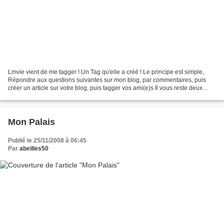
Lmvie vient de me tagger ! Un Tag qu'elle a créé ! Le principe est simple,
Répondre aux questions suivantes sur mon blog, par commentaires, puis
créer un article sur votre blog, puis tagger vos ami(e)s Il vous reste deux
heures à vivre : Dans quel lieu...
Mon Palais
Publié le 25/11/2008 à 06:45
Par
abeilles50