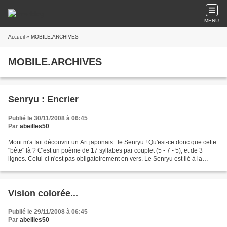
MENU
Accueil
» MOBILE.ARCHIVES
MOBILE.ARCHIVES
Senryu : Encrier
Publié le 30/11/2008 à 06:45
Par
abeilles50
Moni m'a fait découvrir un Art japonais : le Senryu ! Qu'est-ce donc que cette
"bête" là ? C'est un poème de 17 syllabes par couplet (5 - 7 - 5), et de 3
lignes. Celui-ci n'est pas obligatoirement en vers. Le Senryu est lié à la
"nature humaine". Son...
Vision colorée...
Publié le 29/11/2008 à 06:45
Par
abeilles50