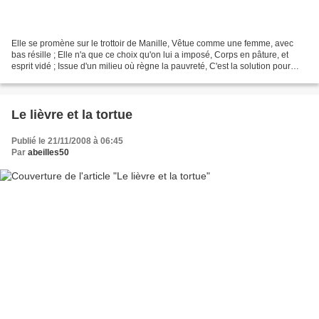
Elle se promène sur le trottoir de Manille, Vêtue comme une femme, avec
bas résille ; Elle n'a que ce choix qu'on lui a imposé, Corps en pâture, et
esprit vidé ; Issue d'un milieu où règne la pauvreté, C'est la solution pour
nourrir sa parenté ; Elle...
Le lièvre et la tortue
Publié le 21/11/2008 à 06:45
Par
abeilles50