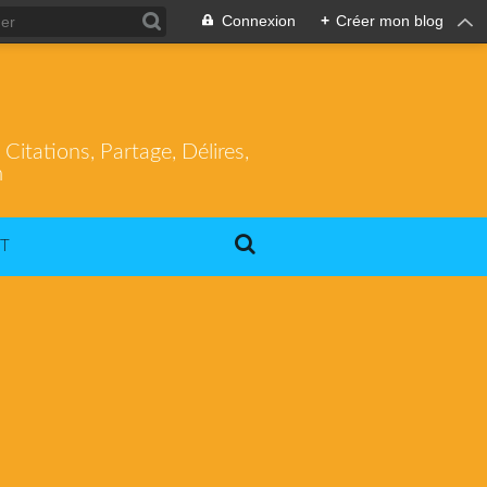
Connexion
+
Créer mon blog
itations, Partage, Délires,
m
T