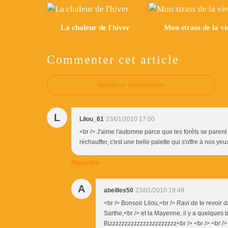
La chaleur de l'hiver
Mon strass de la vi
Commenter cet article
Ajouter un commentaire
L
Lilou_61
23/01/2010 17:00
<br /> J'aime l'automne parce que les forêts se parent 
réchauffer, c'est une belle palette qui s'offre à nos yeux
Répondre
A
abeilles50
23/01/2010 19:49
<br /> Bonsoir Lilou,<br /> Ravi de te revoir 
Sarthe,<br /> et la Mayenne, il y a quelques b
Bizzzzzzzzzzzzzzzzzzzzzz<br /> <br /> <br />