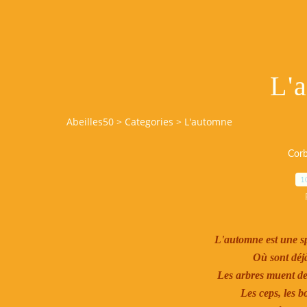
L'
Abeilles50
>
Categories
>
L'automne
Corb
1
L'automne est une sp
Où sont déjà
Les arbres muent de l
Les ceps, les bo