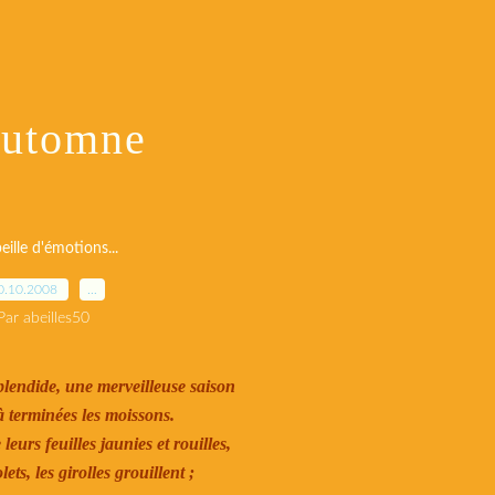
automne
eille d'émotions...
0.10.2008
…
Par abeilles50
lendide, une merveilleuse saison
 terminées les moissons.
eurs feuilles jaunies et rouilles,
lets, les girolles grouillent ;