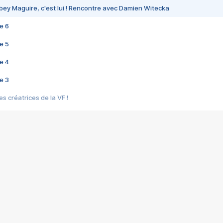
bey Maguire, c'est lui ! Rencontre avec Damien Witecka
e 6
e 5
e 4
e 3
s créatrices de la VF !
e 2
e 1
e Mektoub My Love arrive enfin ! Rencontre avec Shaïn Boumedine et Sal
i : après Toni en famille
elle réalise le bouleversant Dites lui que je l'aime
ais ! Rencontre autour de Vie privée de Rebecca Zlotowski