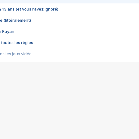
 a 13 ans (et vous l'avez ignoré)
e (littéralement)
im Rayan
 toutes les règles
s les jeux vidéo
us choquant de Rockstar ? - Le scandale BULLY
e plus moche de Steam
du RÊVE tourne au CAUCHEMAR
pendant 8 heures
it… à tort
umiliés par un jeu vidéo
ire - Final Fantasy 8