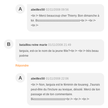
A
abeilles50
02/11/2008 09:56
<br /> Merci beaucoup cher Thierry. Bon dimanche à
toi. Bizzzzzzzzzzzzzzzzzzzzzzzzzzzzz<br /> <br />
<br />
B
bataillou reine marie
01/11/2008 21:49
targuia, est-ce le nom de la jeune fille?<br /> <br /> très beau
poème
Répondre
A
abeilles50
01/11/2008 22:06
<br /> Non, targuia est le féminin de touareg. J'aurais
peut-être du l'inclure au lexique, désolé. Merci de ton
passage et de ton commentaire.
Bizzzzzzzzzzzzzzzzzzzzzz<br /> <br /> <br />