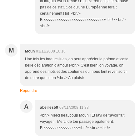
la targuia est la Reine ! Et, bizarrement, elle n'abuse
pas de ce statut, ce qu'une Européenne ferait
certainement ! lol <br />
Bizzzzzzzzzzzzzzzzzzzzzzzzzzzzzzzzz<br /> <br />
<br />
M
Moun
03/11/2008 10:18
Une fois les traducs lues, on peut apprécier le poème et cette
belle déclaration d'amour !<br /> C'est bien, on voyage, on
apprend des mots et des coutumes qui nous font rêver, sortir
de notre quotidien !<br /> Au plaisir
Répondre
A
abeilles50
03/11/2008 11:33
<br /> Merci beaucoup Moun ! Et ravi de t'avoir fait
voyager... Merci de ton passage également.
Bizzzzzzzzzzzzzzzzzzz<br /> <br /> <br />