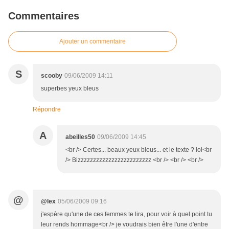
Commentaires
Ajouter un commentaire
S
scooby
09/06/2009 14:11
superbes yeux bleus
Répondre
A
abeilles50
09/06/2009 14:45
<br /> Certes... beaux yeux bleus... et le texte ? lol<br
/> Bizzzzzzzzzzzzzzzzzzzzzzzz <br /> <br /> <br />
@
@lex
05/06/2009 09:16
j'espère qu'une de ces femmes te lira, pour voir à quel point tu
leur rends hommage<br /> je voudrais bien être l'une d'entre