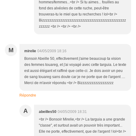
hommes/femmes...<br /> Si tu aimes... fouilles au
fond des alvéoles de cette ruche, peut-être
trouveras-tu le miel que tu recherches ! lol<br />
Bizzzzzzzzzzzzzzzzzzzzzzzzzzzzzzzzzzzzzzzzzzzzzz
zzzzzz <br /> <br /> <br />
M
mirelie
04/05/2009 18:16
Bonsoir Abeille 50, effectivement j'aime beaucoup ta vision
des femmes touareg, et j'ai voyagé avec cette targuia. Le texte
est aussi élégant et raffiné que celle-ci. Je dois avoir un peu
de sang touareg sans doute car je ne porte que de l'argent ....
Merci de m'avoir répondu <br /> Bizzzzzzzzzzzzzzzzzz
Répondre
A
abeilles50
04/05/2009 18:31
<br /> Bonsoir Mirelie,<br /> La targuia a une grande
"classe", et surtout avait un pouvoir très important...
Elle ne porte, effectivement, que de l'argent ! lol<br />