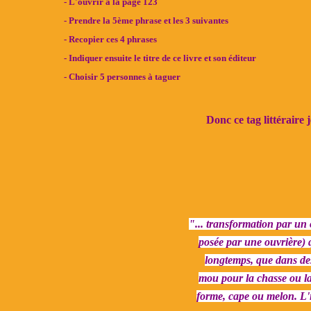
- L'ouvrir à la page 123
- Prendre la 5ème phrase et les 3 suivantes
- Recopier ces 4 phrases
- Indiquer ensuite le titre de ce livre et son éditeur
- Choisir 5 personnes à taguer
Donc ce tag littéraire j
"... transformation par un o
posée par une ouvrière) 
longtemps, que dans d
mou pour la chasse ou l
forme, cape ou melon. L'i