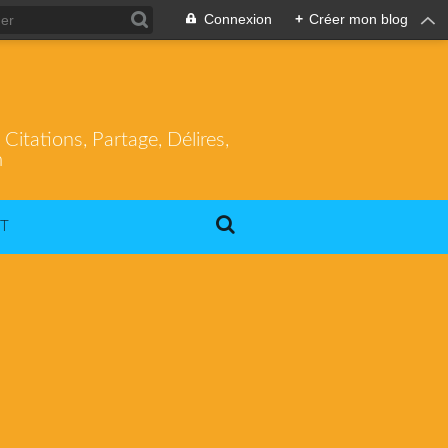
Connexion
+
Créer mon blog
itations, Partage, Délires,
m
T