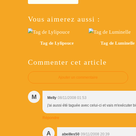
Vous aimerez aussi :
Tag de Lylipouce
Tag de Luminelle
Commenter cet article
Ajouter un commentaire
M
Melly
08/11/2008 01:53
j'ai aussi été taguée avec celui-ci et vais m'exécuter bi
Répondre
A
abeilles50
09/11/2008 20:39