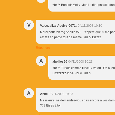
<br /> Bonsoir Melly. Merci d'être passée da
V
Valou, alias Adélys:0071:
04/11/2008 10:10
Merci pour ton tag Abeilles50 ! J'espère que tu me par
est fait en partie tout de même !<br /> Bizzzz
Répondre
A
abeilles50
04/11/2008 10:23
<br /> Tu fais comme tu veux Valou ! On a tou
Bizzzzzzz<br /> <br /> <br />
A
Anne
03/11/2008 19:23
Messieurs, ne demandez-vous pas encore à vos dames 
??? Bises à toi