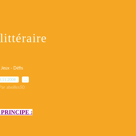
littéraire
Jeux - Défis
3.11.2008
…
Par abeilles50
 PRINCIPE :