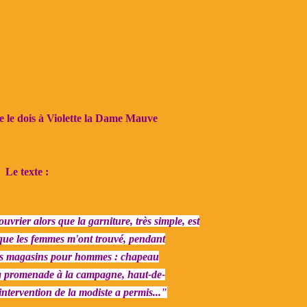
e le dois à
Violette la Dame Mauve
Le texte :
uvrier alors que la garniture, très simple, est
que les femmes m'ont trouvé, pendant
es magasins pour hommes : chapeau
a promenade à la campagne, haut-de-
ntervention de la modiste a permis..."