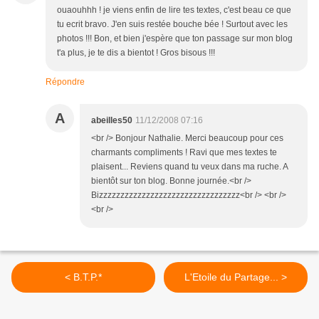
ouaouhhh ! je viens enfin de lire tes textes, c'est beau ce que
tu ecrit bravo. J'en suis restée bouche bée ! Surtout avec les
photos !!! Bon, et bien j'espère que ton passage sur mon blog
t'a plus, je te dis a bientot ! Gros bisous !!!
Répondre
A
abeilles50
11/12/2008 07:16
<br /> Bonjour Nathalie. Merci beaucoup pour ces
charmants compliments ! Ravi que mes textes te
plaisent... Reviens quand tu veux dans ma ruche. A
bientôt sur ton blog. Bonne journée.<br />
Bizzzzzzzzzzzzzzzzzzzzzzzzzzzzzzzzz<br /> <br />
<br />
< B.T.P.*
L'Etoile du Partage... >