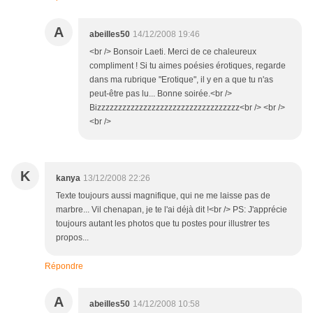
A
abeilles50
14/12/2008 19:46
<br /> Bonsoir Laeti. Merci de ce chaleureux
compliment ! Si tu aimes poésies érotiques, regarde
dans ma rubrique "Erotique", il y en a que tu n'as
peut-être pas lu... Bonne soirée.<br />
Bizzzzzzzzzzzzzzzzzzzzzzzzzzzzzzzzzz<br /> <br />
<br />
K
kanya
13/12/2008 22:26
Texte toujours aussi magnifique, qui ne me laisse pas de
marbre... Vil chenapan, je te l'ai déjà dit !<br /> PS: J'apprécie
toujours autant les photos que tu postes pour illustrer tes
propos...
Répondre
A
abeilles50
14/12/2008 10:58