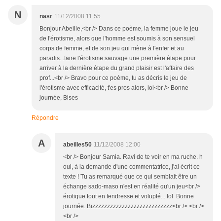
N
nasr
11/12/2008 11:55
Bonjour Abeille,<br /> Dans ce poème, la femme joue le jeu
de l'érotisme, alors que l'homme est soumis à son sensuel
corps de femme, et de son jeu qui mène à l'enfer et au
paradis...faire l'érotisme sauvage une première étape pour
arriver à la dernière étape du grand plaisir est l'affaire des
prof...<br /> Bravo pour ce poème, tu as décris le jeu de
l'érotisme avec efficacité, t'es pros alors, lol<br /> Bonne
journée, Bises
Répondre
A
abeilles50
11/12/2008 12:00
<br /> Bonjour Samia. Ravi de te voir en ma ruche. h
oui, à la demande d'une commentatrice, j'ai écrit ce
texte ! Tu as remarqué que ce qui semblait être un
échange sado-maso n'est en réalité qu'un jeu<br />
érotique tout en tendresse et volupté... lol Bonne
journée. Bizzzzzzzzzzzzzzzzzzzzzzzzzzz<br /> <br />
<br />