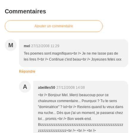
Commentaires
Ajouter un commentaire
M
mel
27/12/2008 11:29
Tes poemes sont magnifiques<br /> Je ne me lasse pas de
les lires !!<br /> Continue c'est beau<br /> Joyeuses fetes xxx
Répondre
A
abeilles50
27/12/2008 14:08
<br /> Bonjour Mel. Merci beaucoup pour ce
chaleureux commentaire... Pourquoi ? Tu te sens
"dominatrice" ? lol<br /> Reviens quand tu veux dans
ma ruche... Dès que j'ai un moment, je passerai chez
toi... promis.<br /> Bon week-end.
Bizzzzzzzzzzzzzzzzzzzzzzzzzzzzzzzzzzzzzzzzzzzzzz
zzzzzzzzzzzzzzzz<br /> <br /> <br />