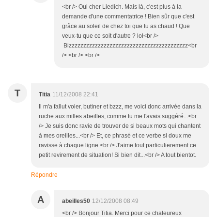
<br /> Oui cher Liedich. Mais là, c'est plus à la
demande d'une commentatrice ! Bien sûr que c'est
grâce au soleil de chez toi que tu as chaud ! Que
veux-tu que ce soit d'autre ? lol<br />
Bizzzzzzzzzzzzzzzzzzzzzzzzzzzzzzzzzzzzzzzzz<br
/> <br /> <br />
T
Titia
11/12/2008 22:41
Il m'a fallut voler, butiner et bzzz, me voici donc arrivée dans la
ruche aux milles abeilles, comme tu me l'avais suggéré...<br
/> Je suis donc ravie de trouver de si beaux mots qui chantent
à mes oreilles...<br /> Et, ce phrasé et ce verbe si doux me
ravisse à chaque ligne.<br /> J'aime tout particulierement ce
petit revirement de situation! Si bien dit...<br /> A tout bientot.
Répondre
A
abeilles50
12/12/2008 08:49
<br /> Bonjour Titia. Merci pour ce chaleureux