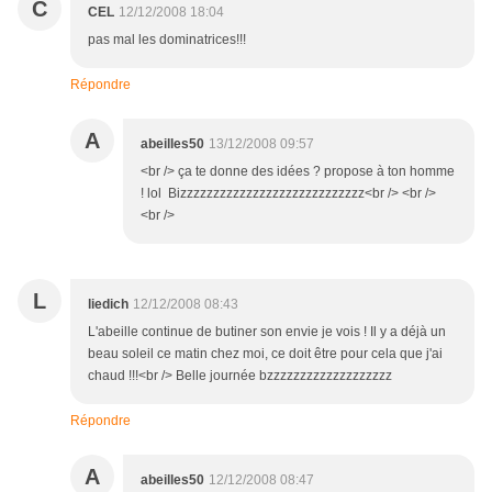
C
CEL
12/12/2008 18:04
pas mal les dominatrices!!!
Répondre
A
abeilles50
13/12/2008 09:57
<br /> ça te donne des idées ? propose à ton homme
! lol Bizzzzzzzzzzzzzzzzzzzzzzzzzzzz<br /> <br />
<br />
L
liedich
12/12/2008 08:43
L'abeille continue de butiner son envie je vois ! Il y a déjà un
beau soleil ce matin chez moi, ce doit être pour cela que j'ai
chaud !!!<br /> Belle journée bzzzzzzzzzzzzzzzzzzz
Répondre
A
abeilles50
12/12/2008 08:47