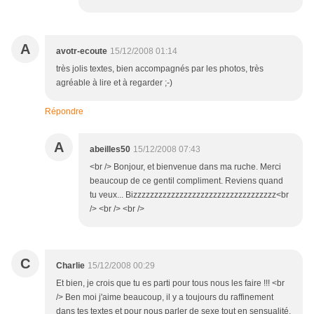
A
avotr-ecoute
15/12/2008 01:14
très jolis textes, bien accompagnés par les photos, très
agréable à lire et à regarder ;-)
Répondre
A
abeilles50
15/12/2008 07:43
<br /> Bonjour, et bienvenue dans ma ruche. Merci
beaucoup de ce gentil compliment. Reviens quand
tu veux... Bizzzzzzzzzzzzzzzzzzzzzzzzzzzzzzzzzz<br
/> <br /> <br />
C
Charlie
15/12/2008 00:29
Et bien, je crois que tu es parti pour tous nous les faire !!! <br
/> Ben moi j'aime beaucoup, il y a toujours du raffinement
dans tes textes et pour nous parler de sexe tout en sensualité,