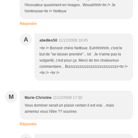
l'évocateur quasiment en images.. Wouahhhh<br /> Je
t'embrasse<br /> Nettoue
Répondre
A
abeilles50
11/12/2008 18:45
<br /> Bonsoir chère Nettoue. Euhhhhhhh, c'est le
but de "se laisser prendre"... lol Je n'aime pas la
vulgarité, c'est pour ça. Merci de ton chaleureux
commentaire... Bizzzzzzzzzzzzzzzzzzzzzzzzzzz<br />
<br /> <br />
M
Marie-Christine
11/12/2008 17:30
Vous dominer serait un plaisir certain il est vrai ...mais
aimeriez vous l'être ?? sourires
Répondre