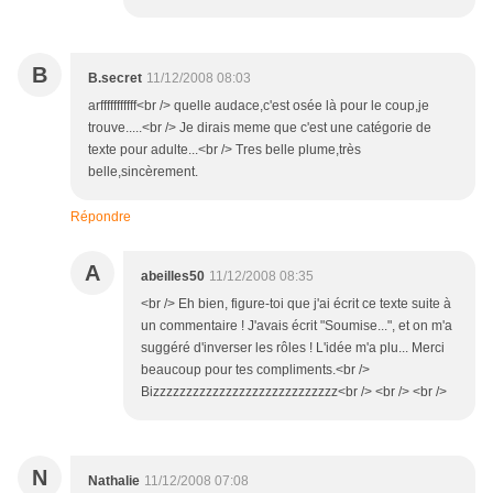
B
B.secret
11/12/2008 08:03
arfffffffffff<br /> quelle audace,c'est osée là pour le coup,je
trouve.....<br /> Je dirais meme que c'est une catégorie de
texte pour adulte...<br /> Tres belle plume,très
belle,sincèrement.
Répondre
A
abeilles50
11/12/2008 08:35
<br /> Eh bien, figure-toi que j'ai écrit ce texte suite à
un commentaire ! J'avais écrit "Soumise...", et on m'a
suggéré d'inverser les rôles ! L'idée m'a plu... Merci
beaucoup pour tes compliments.<br />
Bizzzzzzzzzzzzzzzzzzzzzzzzzzzz<br /> <br /> <br />
N
Nathalie
11/12/2008 07:08