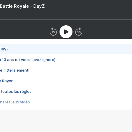
 Battle Royale - DayZ
 DayZ
 a 13 ans (et vous l'avez ignoré)
e (littéralement)
im Rayan
 toutes les règles
s les jeux vidéo
us choquant de Rockstar ? - Le scandale BULLY
e plus moche de Steam