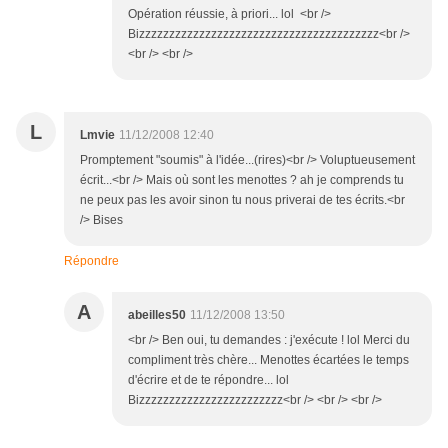
Opération réussie, à priori... lol <br />
Bizzzzzzzzzzzzzzzzzzzzzzzzzzzzzzzzzzzzzzzz<br />
<br /> <br />
L
Lmvie
11/12/2008 12:40
Promptement "soumis" à l'idée...(rires)<br /> Voluptueusement
écrit...<br /> Mais où sont les menottes ? ah je comprends tu
ne peux pas les avoir sinon tu nous priverai de tes écrits.<br
/> Bises
Répondre
A
abeilles50
11/12/2008 13:50
<br /> Ben oui, tu demandes : j'exécute ! lol Merci du
compliment très chère... Menottes écartées le temps
d'écrire et de te répondre... lol
Bizzzzzzzzzzzzzzzzzzzzzzzz<br /> <br /> <br />