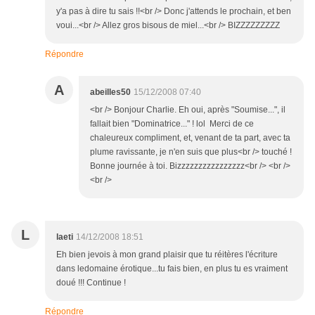
y'a pas à dire tu sais !!<br /> Donc j'attends le prochain, et ben
voui...<br /> Allez gros bisous de miel...<br /> BIZZZZZZZZZ
Répondre
A
abeilles50
15/12/2008 07:40
<br /> Bonjour Charlie. Eh oui, après "Soumise...", il
fallait bien "Dominatrice..." ! lol Merci de ce
chaleureux compliment, et, venant de ta part, avec ta
plume ravissante, je n'en suis que plus<br /> touché !
Bonne journée à toi. Bizzzzzzzzzzzzzzzz<br /> <br />
<br />
L
laeti
14/12/2008 18:51
Eh bien jevois à mon grand plaisir que tu réitères l'écriture
dans ledomaine érotique...tu fais bien, en plus tu es vraiment
doué !!! Continue !
Répondre