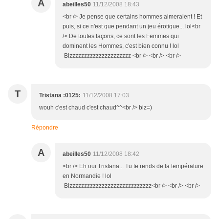
A
abeilles50
11/12/2008 18:43
<br /> Je pense que certains hommes aimeraient ! Et
puis, si ce n'est que pendant un jeu érotique... lol<br
/> De toutes façons, ce sont les Femmes qui
dominent les Hommes, c'est bien connu ! lol
Bizzzzzzzzzzzzzzzzzzzzz <br /> <br /> <br />
T
Tristana :0125:
11/12/2008 17:03
wouh c'est chaud c'est chaud^^<br /> biz=)
Répondre
A
abeilles50
11/12/2008 18:42
<br /> Eh oui Tristana... Tu te rends de la température
en Normandie ! lol
Bizzzzzzzzzzzzzzzzzzzzzzzzzzzz<br /> <br /> <br />