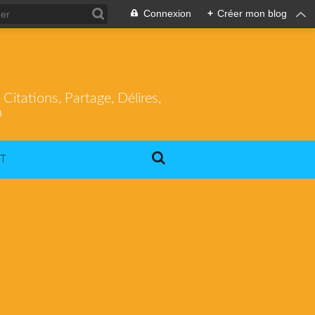
Connexion
+
Créer mon blog
itations, Partage, Délires,
m
T