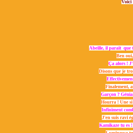
Voici
Abeille, il parait que
Ben oui,
Ça alors ! J
Disons que je tro
Effectivement
Finalement, a
Garçon ? Génial
Hourra ! Une si 
Infiniment combl
J'en suis ravi é
Kamikaze tu es ! 
Lumineuse tu 