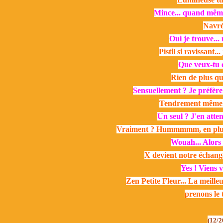
Mince... quand même.
Navré.
Oui je trouve... m
Pistil si ravissant.
Que veux-tu 
Rien de plus qu
Sensuellement ? Je préfère 
Tendrement même... 
Un seul ? J'en atten
Vraiment ? Hummmmm, en plus j'
Wouah... Alors 
X devient notre échange ! 
Yes ! Viens v
Zen Petite Fleur... La meille
prenons le 
(12/2