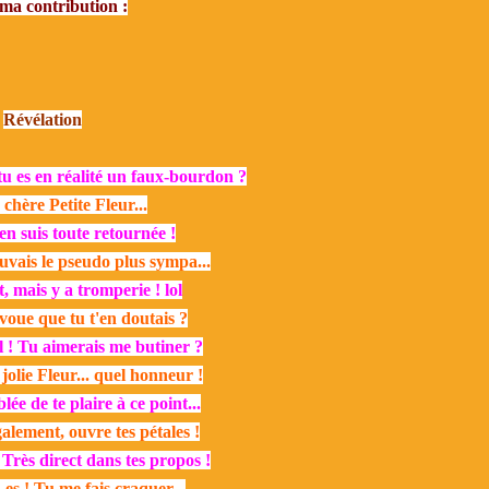
 ma contribution :
Révélation
 tu es en réalité un faux-bourdon ?
 chère Petite Fleur...
'en suis toute retournée !
uvais le pseudo plus sympa...
, mais y a tromperie ! lol
voue que tu t'en doutais ?
 ! Tu aimerais me butiner ?
jolie Fleur... quel honneur !
ée de te plaire à ce point...
galement, ouvre tes pétales !
Très direct dans tes propos !
es ! Tu me fais craquer...