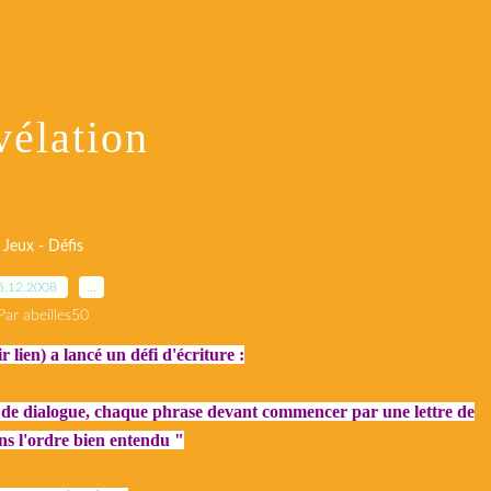
vélation
Jeux - Défis
5.12.2008
…
Par abeilles50
lien) a lancé un défi d'écriture :
e de dialogue, chaque phrase devant commencer par une lettre de
ns l'ordre bien entendu "