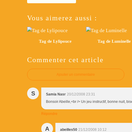
Vous aimerez aussi :
Tag de Lylipouce
Tag de Luminelle
Commenter cet article
Ajouter un commentaire
S
Samia Nasr
20/12/2008 23:31
Bonsoir Abeille,<br /> Un jeu instructif, bonne nuit, bis
Répondre
A
abeilles50
21/12/2008 10:12