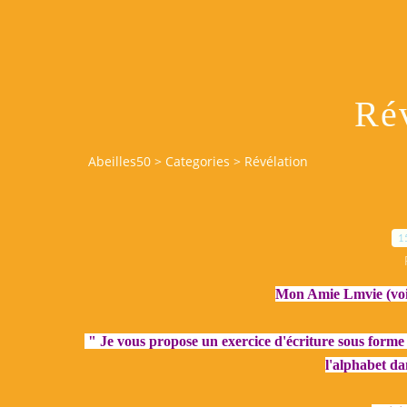
Ré
Abeilles50
>
Categories
>
Révélation
1
Mon Amie Lmvie (voir 
" J
e vous propose un exercice d'écriture sous form
l'alphabet da