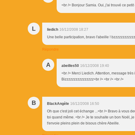
<br /> Bonjour Samia. Oui, j'ai trouvé ce petit
L
liedich
16/12/2008 18:27
Une belle participation, bravo l'abeille ! bzzzzzzzzzzz
Répondre
A
abeilles50
16/12/2008 19:40
<br /> Merci Liedich. Attention, message très 
Bizzzzzzzzzzzzzzzz<br /> <br /> <br />
B
BlackAngèle
16/12/2008 16:50
Oh que c'est joli cet échange ...<br /> Bravo à vous 
toi quand même. <br /> Je te souhaite un bon Noël, je 
t'envoie pleins plein de bisous chère Abeille.