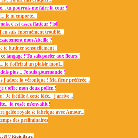
.. tu pourrais me faire la cour !
.. je m'emporte...
ais, c'est assez flatteur ! lol
.. j'en suis énormément troublé...
exactement mon Abeille ?
e te butiner sensuellement !
ce langage ! Tu sais parler aux fleurs !
je t'offrirai un plaisir inouï...
dais plus... Je suis gourmande !
adore la véronique ! Ma fleur préférée...
je t'offre mon doux pollen !
Je frétille à cette idée... j'arrive...
ite... la rosée m'envahit !
ure gelée royale se fabrique avec Amour...
temps des préliminaires
008) © Régis Batrel