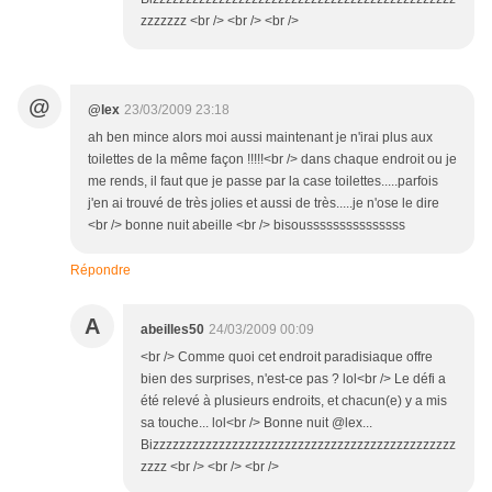
zzzzzzz <br /> <br /> <br />
@
@lex
23/03/2009 23:18
ah ben mince alors moi aussi maintenant je n'irai plus aux
toilettes de la même façon !!!!!<br /> dans chaque endroit ou je
me rends, il faut que je passe par la case toilettes.....parfois
j'en ai trouvé de très jolies et aussi de très.....je n'ose le dire
<br /> bonne nuit abeille <br /> bisousssssssssssssss
Répondre
A
abeilles50
24/03/2009 00:09
<br /> Comme quoi cet endroit paradisiaque offre
bien des surprises, n'est-ce pas ? lol<br /> Le défi a
été relevé à plusieurs endroits, et chacun(e) y a mis
sa touche... lol<br /> Bonne nuit @lex...
Bizzzzzzzzzzzzzzzzzzzzzzzzzzzzzzzzzzzzzzzzzzzzzz
zzzz <br /> <br /> <br />