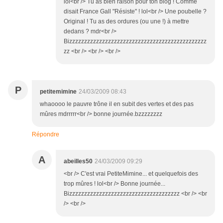
lol<br /> Tu as bien raison pour ton blog ! Comme
disait France Gall "Résiste" ! lol<br /> Une poubelle ?
Original ! Tu as des ordures (ou une !) à mettre
dedans ? mdr<br />
Bizzzzzzzzzzzzzzzzzzzzzzzzzzzzzzzzzzzzzzzzzzzzzz
zz <br /> <br /> <br />
P
petitemimine
24/03/2009 08:43
whaoooo le pauvre trône il en subit des vertes et des pas
mûres mdrrrrr<br /> bonne journée.bzzzzzzzz
Répondre
A
abeilles50
24/03/2009 09:29
<br /> C'est vrai PetiteMimine... et quelquefois des
trop mûres ! lol<br /> Bonne journée...
Bizzzzzzzzzzzzzzzzzzzzzzzzzzzzzzzzzzzzz <br /> <br
/> <br />