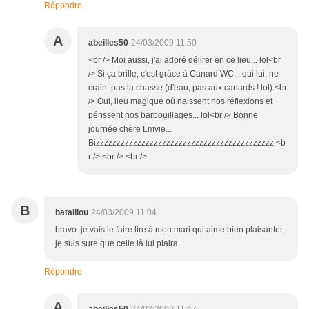
Répondre
A
abeilles50
24/03/2009 11:50
<br /> Moi aussi, j'ai adoré délirer en ce lieu... lol<br
/> Si ça brille, c'est grâce à Canard WC... qui lui, ne
craint pas la chasse (d'eau, pas aux canards ! lol).<br
/> Oui, lieu magique où naissent nos réflexions et
périssent nos barbouillages... lol<br /> Bonne
journée chère Lmvie...
Bizzzzzzzzzzzzzzzzzzzzzzzzzzzzzzzzzzzzzzzzzzz <b
r /> <br /> <br />
B
bataillou
24/03/2009 11:04
bravo. je vais le faire lire à mon mari qui aime bien plaisanter,
je suis sure que celle là lui plaira.
Répondre
A