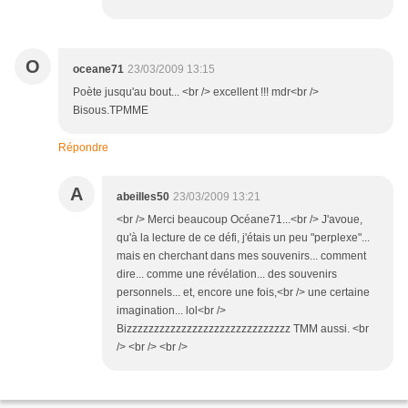
O
oceane71
23/03/2009 13:15
Poète jusqu'au bout... <br /> excellent !!! mdr<br />
Bisous.TPMME
Répondre
A
abeilles50
23/03/2009 13:21
<br /> Merci beaucoup Océane71...<br /> J'avoue,
qu'à la lecture de ce défi, j'étais un peu "perplexe"...
mais en cherchant dans mes souvenirs... comment
dire... comme une révélation... des souvenirs
personnels... et, encore une fois,<br /> une certaine
imagination... lol<br />
Bizzzzzzzzzzzzzzzzzzzzzzzzzzzzzz TMM aussi. <br
/> <br /> <br />