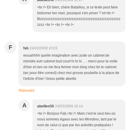
abeilles50
24/03/2009 11:47
<br /> Eh bien, chère Bataillou, si ce texte peut faire
bidonner ton mari, pourquoi s'en priver ? lol<br />
Bizzzzzzzzzzzzzzzzzzzzzzzzzzzzzzzzzzzzzzzzzzzzzz
zzzz <br /> <br /> <br />
F
fab
24/03/2009 10:03
wouahhhh quelle imagination avec juste un cabinet de
ministre euh cabinet tout court hi hi hi ..... merci pour ta visite
d'hier et rien ne me fera fermer mon blog chez toi le cabinet
(wc pour être correct) chez moi grosse poubelle à la place de
l'article d'hier ! bisou petite abeille
Répondre
A
abeilles50
24/03/2009 10:14
<br /> Bonjour Fab,<br /> Mais c'est le seul lieu où
nous sommes égaux avec les Ministres, tant par le
nom de celui-ci que par les activités pratiquées !