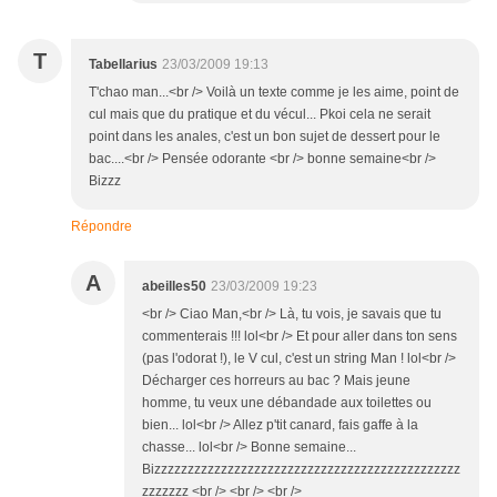
T
Tabellarius
23/03/2009 19:13
T'chao man...<br /> Voilà un texte comme je les aime, point de
cul mais que du pratique et du vécul... Pkoi cela ne serait
point dans les anales, c'est un bon sujet de dessert pour le
bac....<br /> Pensée odorante <br /> bonne semaine<br />
Bizzz
Répondre
A
abeilles50
23/03/2009 19:23
<br /> Ciao Man,<br /> Là, tu vois, je savais que tu
commenterais !!! lol<br /> Et pour aller dans ton sens
(pas l'odorat !), le V cul, c'est un string Man ! lol<br />
Décharger ces horreurs au bac ? Mais jeune
homme, tu veux une débandade aux toilettes ou
bien... lol<br /> Allez p'tit canard, fais gaffe à la
chasse... lol<br /> Bonne semaine...
Bizzzzzzzzzzzzzzzzzzzzzzzzzzzzzzzzzzzzzzzzzzzzzz
zzzzzzz <br /> <br /> <br />