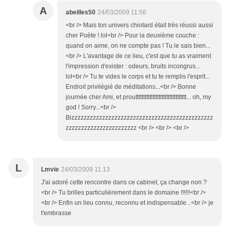
A
abeilles50
24/03/2009 11:56
<br /> Mais ton univers chiotard était très réussi aussi
cher Poète ! lol<br /> Pour la deuxième couche :
quand on aime, on ne compte pas ! Tu le sais bien...
<br /> L'avantage de ce lieu, c'est que tu as vraiment
l'impression d'exister : odeurs, bruits incongrus...
lol<br /> Tu te vides le corps et tu te remplis l'esprit...
Endroit privilégié de méditations...<br /> Bonne
journée cher Ami, et prouttttttttttttttttttttttttttttttttt... oh, my
god ! Sorry...<br />
Bizzzzzzzzzzzzzzzzzzzzzzzzzzzzzzzzzzzzzzzzzzzzzz
zzzzzzzzzzzzzzzzzzzzzzz <br /> <br /> <br />
L
Lmvie
24/03/2009 11:13
J'ai adoré cette rencontre dans ce cabinet, ça change non ?
<br /> Tu brilles particulièrement dans le domaine !!!!!!<br />
<br /> Enfin un lieu connu, reconnu et indispensable...<br /> je
t'embrasse