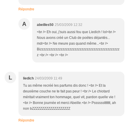
Répondre
A
abeilles50
25/03/2009 12:32
<br /> Eh oui, j'suis aussi fou que Liedich ! lol<br />
Nous avons créé un Club de poètes déjantés...
mdr<br /> Ne meure pas quand même...<br />
Bizzzzzzzzzzzzzzzzzzzzzzzzzzzzzzzzzzzzzzzzzzzzzz
z <br /> <br /> <br />
L
liedich
24/03/2009 11:49
Tu as même recréé les parfums dis donc ! <br /> Et la
deuxième couche ne te fait pas peur ! <br /> Le chiotard
méritait vraiment ton hommage, quel vit, pardon quelle vie !
<br /> Bonne journée et merci Abeille.<br /> Pssssssttttttt, ah
non bZZZZZZZZZZZZZZZZZZZ
Répondre