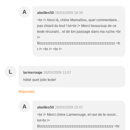
A
abeilles50
26/03/2009 18:30
<br /> Alors là, chère Mamalilou, quel commentaire...
pas chiant du tout ! lol<br /> Merci beaucoup de ce
texte récurant... et de ton passage dans ma ruche.<br
/>
Bizzzzzzzzzzzzzzzzzzzzzzzzzzzzzzzzzzzzzzzzzzz <b
r /> <br /> <br />
L
larmerouge
26/03/2009 13:07
hébé quel jolie texte!
Répondre
A
abeilles50
26/03/2009 15:47
<br /> Merci chère Larmerouge, et ravi de te revoir...
lol<br />
Bizzzzzzzzzzzzzzzzzzzzzzzzzzzzzzzzzzzzzzzzzz <br