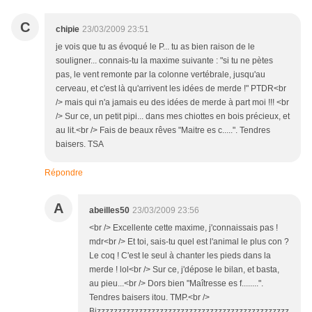
C
chipie
23/03/2009 23:51
je vois que tu as évoqué le P... tu as bien raison de le
souligner... connais-tu la maxime suivante : "si tu ne pètes
pas, le vent remonte par la colonne vertébrale, jusqu'au
cerveau, et c'est là qu'arrivent les idées de merde !" PTDR<br
/> mais qui n'a jamais eu des idées de merde à part moi !!! <br
/> Sur ce, un petit pipi... dans mes chiottes en bois précieux, et
au lit.<br /> Fais de beaux rêves "Maitre es c.....". Tendres
baisers. TSA
Répondre
A
abeilles50
23/03/2009 23:56
<br /> Excellente cette maxime, j'connaissais pas !
mdr<br /> Et toi, sais-tu quel est l'animal le plus con ?
Le coq ! C'est le seul à chanter les pieds dans la
merde ! lol<br /> Sur ce, j'dépose le bilan, et basta,
au pieu...<br /> Dors bien "Maîtresse es f........".
Tendres baisers itou. TMP.<br />
Bizzzzzzzzzzzzzzzzzzzzzzzzzzzzzzzzzzzzzzzzzzzzzz