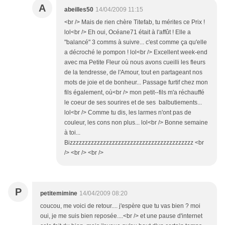
A
abeilles50
14/04/2009 11:15
<br /> Mais de rien chère Titefab, tu mérites ce Prix !
lol<br /> Eh oui, Océane71 était à l'affût ! Elle a
"balancé" 3 comms à suivre... c'est comme ça qu'elle
a décroché le pompon ! lol<br /> Excellent week-end
avec ma Petite Fleur où nous avons cueilli les fleurs
de la tendresse, de l'Amour, tout en partageant nos
mots de joie et de bonheur... Passage furtif chez mon
fils également, où<br /> mon petit--fils m'a réchauffé
le coeur de ses sourires et de ses balbutiements...
lol<br /> Comme tu dis, les larmes n'ont pas de
couleur, les cons non plus... lol<br /> Bonne semaine
à toi...
Bizzzzzzzzzzzzzzzzzzzzzzzzzzzzzzzzzzzzzzzzz <br
/> <br /> <br />
P
petitemimine
14/04/2009 08:20
coucou, me voici de retour.... j'espère que tu vas bien ? moi
oui, je me suis bien reposée....<br /> et une pause d'internet