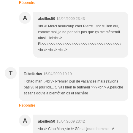
Répondre
A
abeilles50
15/04/2009 23:43
<br /> Merci beaucoup cher Pierre...<br /> Ben oui,
comme moi, je ne pensais pas que ça me mènerait
ainsi... lol<br />
Bizzzzzzzzzzzzzzzzzzzzzzzzzzzzzzzzzzzzzzzzzzzzz
<br /> <br /> <br />
T
Tabellarius
15/04/2009 19:19
T'chao man...<br /> Premier jour de vacances mais j'avions
pas vu le jour loll... tu vas bien le butineur ???<br /> A peluche
et sans doute a bientôt en os et enchère
Répondre
A
abeilles50
15/04/2009 23:42
<br /> Ciao Man,<br /> Génial jeune homme... A