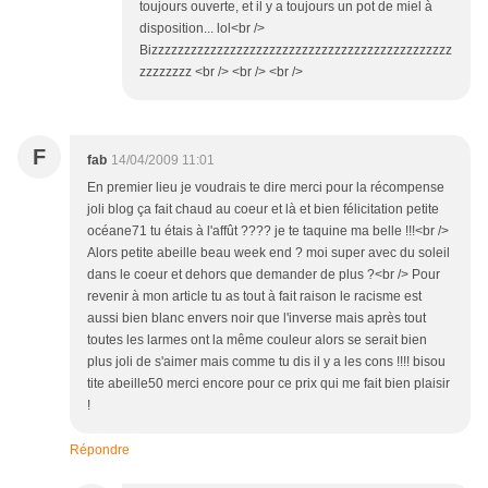
toujours ouverte, et il y a toujours un pot de miel à
disposition... lol<br />
Bizzzzzzzzzzzzzzzzzzzzzzzzzzzzzzzzzzzzzzzzzzzzzz
zzzzzzzz <br /> <br /> <br />
F
fab
14/04/2009 11:01
En premier lieu je voudrais te dire merci pour la récompense
joli blog ça fait chaud au coeur et là et bien félicitation petite
océane71 tu étais à l'affût ???? je te taquine ma belle !!!<br />
Alors petite abeille beau week end ? moi super avec du soleil
dans le coeur et dehors que demander de plus ?<br /> Pour
revenir à mon article tu as tout à fait raison le racisme est
aussi bien blanc envers noir que l'inverse mais après tout
toutes les larmes ont la même couleur alors se serait bien
plus joli de s'aimer mais comme tu dis il y a les cons !!!! bisou
tite abeille50 merci encore pour ce prix qui me fait bien plaisir
!
Répondre