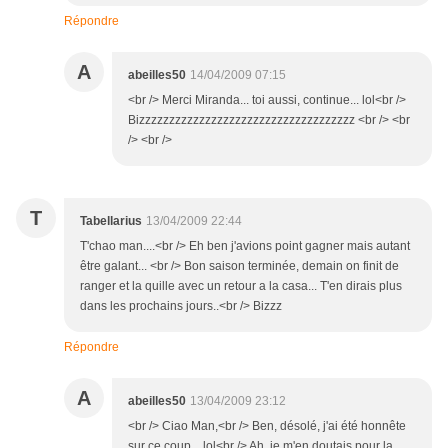
Répondre
A
abeilles50
14/04/2009 07:15
<br /> Merci Miranda... toi aussi, continue... lol<br />
Bizzzzzzzzzzzzzzzzzzzzzzzzzzzzzzzzzzzz <br /> <br
/> <br />
T
Tabellarius
13/04/2009 22:44
T'chao man....<br /> Eh ben j'avions point gagner mais autant
être galant... <br /> Bon saison terminée, demain on finit de
ranger et la quille avec un retour a la casa... T'en dirais plus
dans les prochains jours..<br /> Bizzz
Répondre
A
abeilles50
13/04/2009 23:12
<br /> Ciao Man,<br /> Ben, désolé, j'ai été honnête
sur ce coup... lol<br /> Ah, je m'en doutais pour la