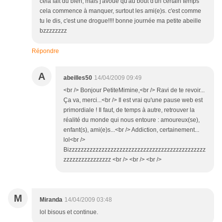
cela fait du bien, mais j'avoue qu'au bout d'un certain temps
cela commence à manquer, surtout les ami(e)s. c'est comme
tu le dis, c'est une drogue!!!! bonne journée ma petite abeille
bzzzzzzzz
Répondre
A
abeilles50
14/04/2009 09:49
<br /> Bonjour PetiteMimine,<br /> Ravi de te revoir...
Ça va, merci...<br /> Il est vrai qu'une pause web est
primordiale ! Il faut, de temps à autre, retrouver la
réalité du monde qui nous entoure : amoureux(se),
enfant(s), ami(e)s...<br /> Addiction, certainement...
lol<br />
Bizzzzzzzzzzzzzzzzzzzzzzzzzzzzzzzzzzzzzzzzzzzzzz
zzzzzzzzzzzzzzzz <br /> <br /> <br />
M
Miranda
14/04/2009 03:48
lol bisous et continue.