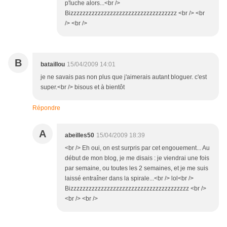
p'luche alors...<br />
Bizzzzzzzzzzzzzzzzzzzzzzzzzzzzzzzzzzz <br /> <br
/> <br />
B
bataillou
15/04/2009 14:01
je ne savais pas non plus que j'aimerais autant bloguer. c'est
super.<br /> bisous et à bientôt
Répondre
A
abeilles50
15/04/2009 18:39
<br /> Eh oui, on est surpris par cet engouement... Au
début de mon blog, je me disais : je viendrai une fois
par semaine, ou toutes les 2 semaines, et je me suis
laissé entraîner dans la spirale...<br /> lol<br />
Bizzzzzzzzzzzzzzzzzzzzzzzzzzzzzzzzzzzzzzz <br />
<br /> <br />