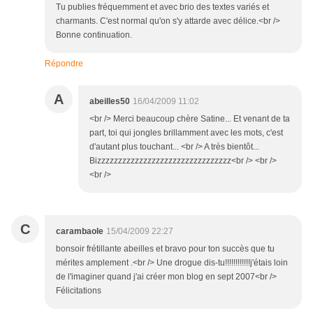
Tu publies fréquemment et avec brio des textes variés et
charmants. C'est normal qu'on s'y attarde avec délice.<br />
Bonne continuation.
Répondre
A
abeilles50
16/04/2009 11:02
<br /> Merci beaucoup chère Satine... Et venant de ta
part, toi qui jongles brillamment avec les mots, c'est
d'autant plus touchant... <br /> A très bientôt...
Bizzzzzzzzzzzzzzzzzzzzzzzzzzzzzzzz<br /> <br />
<br />
C
carambaole
15/04/2009 22:27
bonsoir frétillante abeilles et bravo pour ton succès que tu
mérites amplement .<br /> Une drogue dis-tu!!!!!!!!!!!!j'étais loin
de l'imaginer quand j'ai créer mon blog en sept 2007<br />
Félicitations