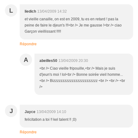
L
liedich
13/04/2009 14:32
et vieille canaille, on est en 2009, tu es en retard ! pas la
peine de faire le djeun's !!!<br /> Je me gausse !<br /> ciao
Garçon vieillissant !!!!!
Répondre
A
abeilles50
13/04/2009 20:30
<br /> Ciao vieille fripouille,<br /> Mais je suis
d'jeun's moi ! lol<br /> Bonne soirée vieil homme...
<br /> Bizzzzzzzzzzzzzzzzzzzzzzzz <br /> <br /> <br
/>
J
Jayce
13/04/2009 14:10
felicitation a toi !! kel talent !! ;0)
Répondre