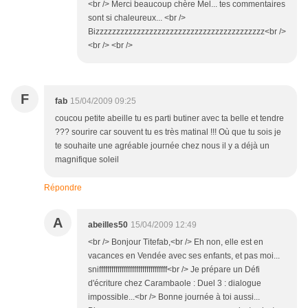
<br /> Merci beaucoup chère Mel... tes commentaires
sont si chaleureux... <br />
Bizzzzzzzzzzzzzzzzzzzzzzzzzzzzzzzzzzzzzzzzz<br />
<br /> <br />
F
fab
15/04/2009 09:25
coucou petite abeille tu es parti butiner avec ta belle et tendre
??? sourire car souvent tu es très matinal !!! Où que tu sois je
te souhaite une agréable journée chez nous il y a déjà un
magnifique soleil
Répondre
A
abeilles50
15/04/2009 12:49
<br /> Bonjour Titefab,<br /> Eh non, elle est en
vacances en Vendée avec ses enfants, et pas moi...
snifffffffffffffffffffffffffffffffff<br /> Je prépare un Défi
d'écriture chez Carambaole : Duel 3 : dialogue
impossible...<br /> Bonne journée à toi aussi...