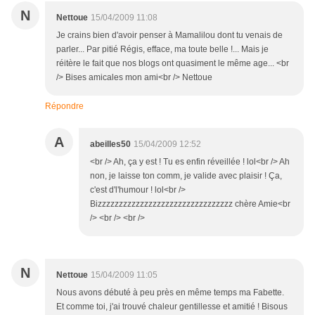
N
Nettoue
15/04/2009 11:08
Je crains bien d'avoir penser à Mamalilou dont tu venais de
parler... Par pitié Régis, efface, ma toute belle !... Mais je
réitère le fait que nos blogs ont quasiment le même age... <br
/> Bises amicales mon ami<br /> Nettoue
Répondre
A
abeilles50
15/04/2009 12:52
<br /> Ah, ça y est ! Tu es enfin réveillée ! lol<br /> Ah
non, je laisse ton comm, je valide avec plaisir ! Ça,
c'est d'l'humour ! lol<br />
Bizzzzzzzzzzzzzzzzzzzzzzzzzzzzzzzz chère Amie<br
/> <br /> <br />
N
Nettoue
15/04/2009 11:05
Nous avons débuté à peu près en même temps ma Fabette.
Et comme toi, j'ai trouvé chaleur gentillesse et amitié ! Bisous