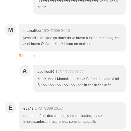
Bizzzzzzzzzzzzzzzzzzzzzzzzzzzzzzzzz <br /> <br />
<br />
M
mamalilou
15/04/2009 04:10
yessss!! il faut que ça dure!<br /> bravo à toi pour ce blog <br
/> et bravo Océane!<br /> bisou en matinal
Répondre
A
abeilles50
15/04/2009 07:52
<br /> Merci Mamalilou...<br /> Bonne semaine à toi...
Bizzzzzzzzzzzzzzzzzzzzzzz <br /> <br /> <br />
E
eva48
14/04/2009 20:57
quand on écrit des choses, sommes toutes, assez
intéressantes,on récolte des coms en pagaille