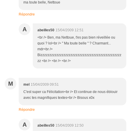
ma toute belle, Nettoue
Répondre
A
abeilles50
15/04/2009 12:51
<br /> Ben, ma Nettoue, t'es pas bien réveillée ou
quoi ? lol<br /> " Ma toute belle " ? Charmant...
mdr<br />
Bizzzzzzzzzzzzzzzzzzzzzzzzzzzzzzzzzzzzzzzzzzzzzz
zz <br /> <br /> <br />
M
mel
15/04/2009 09:51
C'est super ca Félicitation<br /> Et continue de nous éblouir
avec tes magnifiques textes<br /> Bisous x0x
Répondre
A
abeilles50
15/04/2009 12:50