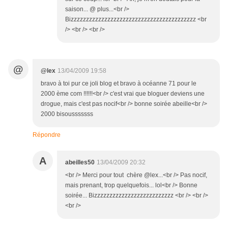
saison... @ plus...<br />
Bizzzzzzzzzzzzzzzzzzzzzzzzzzzzzzzzzzzzzzzzz <br
/> <br /> <br />
@
@lex
13/04/2009 19:58
bravo à toi pur ce joli blog et bravo à océanne 71 pour le
2000 ème com !!!!!!<br /> c'est vrai que bloguer deviens une
drogue, mais c'est pas nocif<br /> bonne soirée abeille<br />
2000 bisousssssss
Répondre
A
abeilles50
13/04/2009 20:32
<br /> Merci pour tout chère @lex...<br /> Pas nocif,
mais prenant, trop quelquefois... lol<br /> Bonne
soirée... Bizzzzzzzzzzzzzzzzzzzzzzzzzz <br /> <br />
<br />