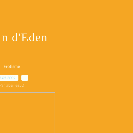
in d'Eden
Erotisme
6.05.2009
…
Par abeilles50