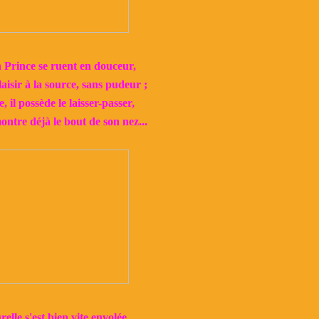
n Prince se ruent en douceur,
aisir à la source, sans pudeur ;
 il possède le laisser-passer,
montre déjà le bout de son nez...
elle s'est bien vite envolée,