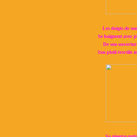
Les doigts de so
Se baignent avec pl
De son ouverture,
Son pistil érectile 
Sa réserve natur