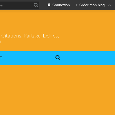
Connexion
+
Créer mon blog
itations, Partage, Délires,
m
T