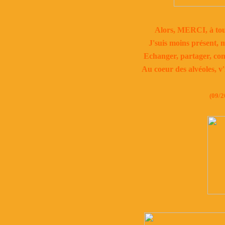
Alors, MERCI, à tou
J'suis moins présent, m
Echanger, partager, comm
Au coeur des alvéoles, v
(09/2