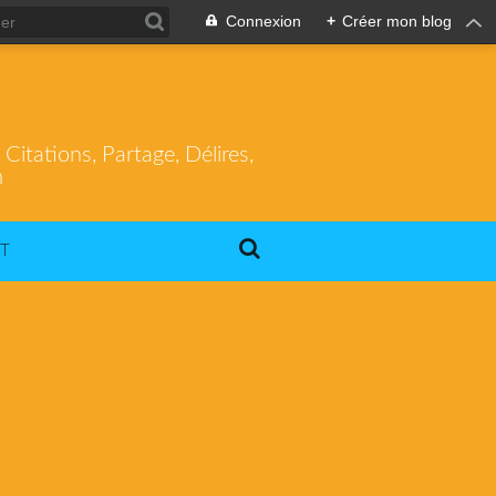
Connexion
+
Créer mon blog
itations, Partage, Délires,
m
T