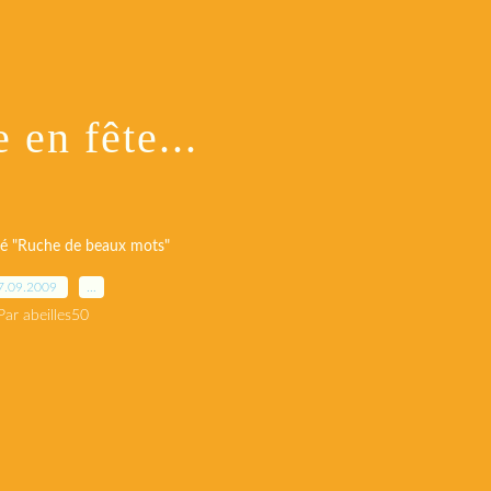
 en fête...
 "Ruche de beaux mots"
7.09.2009
…
Par abeilles50