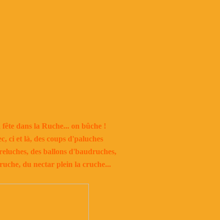
 fête dans la Ruche... on bûche !
, ci et là, des coups d'paluches
reluches, des ballons d'baudruches,
truche, du nectar plein la cruche...