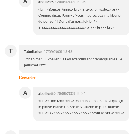
A
abeilles50
20/09/2009 19:26
<br /> Bonsoir Annie,<br /> Bravo, joli texte...<br />
Comme disait Pagny : "vous n'aurez pas ma liberté
de penser" ! Donc d'aimer... lol<br />
Bizzzzzzzzzzzzzzzzzzzzzzzz<br /> <br /> <br />
T
Tabellarius
17/09/2009 13:48
T'chao man...Excellent !!! Les attendus sont remarquables...A
pelucheBizzz
Répondre
A
abeilles50
20/09/2009 19:24
<br /> Ciao Man,<br /> Merci beaucoup... ravi que ça
te plaise Blaise ! lol<br /> A p'luche le p'tit Chuiche...
<br /> Bizzzzzzzzzzzzzzzzzzzzzzzz<br /> <br /> <br />