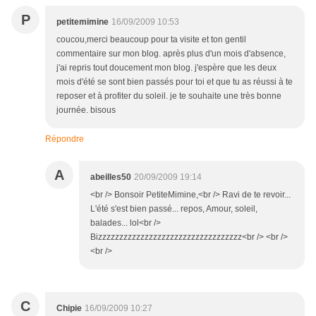
P
petitemimine
16/09/2009 10:53
coucou,merci beaucoup pour ta visite et ton gentil
commentaire sur mon blog. après plus d'un mois d'absence,
j'ai repris tout doucement mon blog. j'espère que les deux
mois d'été se sont bien passés pour toi et que tu as réussi à te
reposer et à profiter du soleil. je te souhaite une très bonne
journée. bisous
Répondre
A
abeilles50
20/09/2009 19:14
<br /> Bonsoir PetiteMimine,<br /> Ravi de te revoir...
L'été s'est bien passé... repos, Amour, soleil,
balades... lol<br />
Bizzzzzzzzzzzzzzzzzzzzzzzzzzzzzzzzzz<br /> <br />
<br />
C
Chipie
16/09/2009 10:27