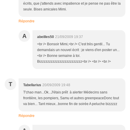
écrits, que j'attends avec impatience et je pense ne pas être la
seule. Bises amicales Mimi.
Répondre
A
abeilles50
21/09/2009 19:37
<br /> Bonsoir Mimi,<br /> C'est très gentil... Tu
demandais un nouvel écrit : je viens d'en poster un...
<br /> Bonne semaine à toi.
Bizzzzzzzzzzzzzzzzzzzzzzzz<br /> <br /> <br />
T
Tabellarius
20/09/2009 19:48
T'chao man...Ok...J'étais prêt à alerter Médecins sans
frontière, les pompiers, Samu et autres greenpeaceDonc tout
va bien... Tant mieux...bonne fin de soirée A peluche bizzzzz
Répondre