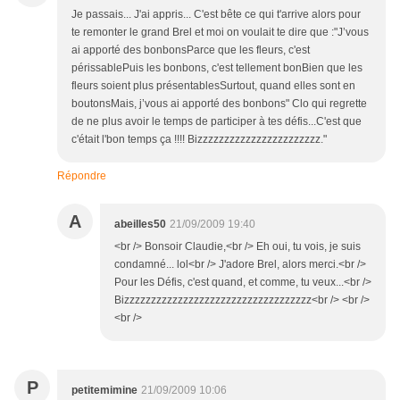
Je passais... J'ai appris... C'est bête ce qui t'arrive alors pour
te remonter le grand Brel et moi on voulait te dire que :"J’vous
ai apporté des bonbonsParce que les fleurs, c'est
périssablePuis les bonbons, c'est tellement bonBien que les
fleurs soient plus présentablesSurtout, quand elles sont en
boutonsMais, j’vous ai apporté des bonbons" Clo qui regrette
de ne plus avoir le temps de participer à tes défis...C'est que
c'était l'bon temps ça !!!! Bizzzzzzzzzzzzzzzzzzzzzzz."
Répondre
A
abeilles50
21/09/2009 19:40
<br /> Bonsoir Claudie,<br /> Eh oui, tu vois, je suis
condamné... lol<br /> J'adore Brel, alors merci.<br />
Pour les Défis, c'est quand, et comme, tu veux...<br />
Bizzzzzzzzzzzzzzzzzzzzzzzzzzzzzzzzzzz<br /> <br />
<br />
P
petitemimine
21/09/2009 10:06