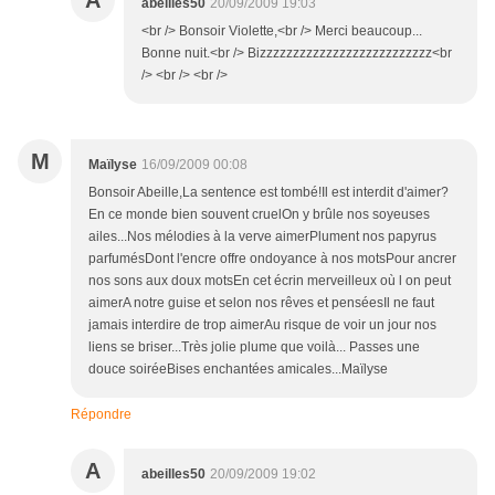
A
abeilles50
20/09/2009 19:03
<br /> Bonsoir Violette,<br /> Merci beaucoup...
Bonne nuit.<br /> Bizzzzzzzzzzzzzzzzzzzzzzzzzz<br
/> <br /> <br />
M
Maïlyse
16/09/2009 00:08
Bonsoir Abeille,La sentence est tombé!Il est interdit d'aimer?
En ce monde bien souvent cruelOn y brûle nos soyeuses
ailes...Nos mélodies à la verve aimerPlument nos papyrus
parfumésDont l'encre offre ondoyance à nos motsPour ancrer
nos sons aux doux motsEn cet écrin merveilleux où l on peut
aimerA notre guise et selon nos rêves et penséesIl ne faut
jamais interdire de trop aimerAu risque de voir un jour nos
liens se briser...Très jolie plume que voilà... Passes une
douce soiréeBises enchantées amicales...Maïlyse
Répondre
A
abeilles50
20/09/2009 19:02