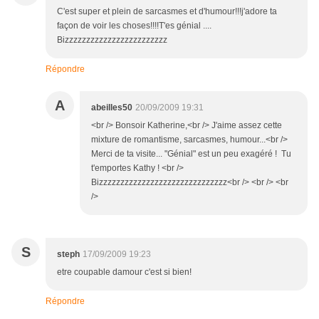
C'est super et plein de sarcasmes et d'humour!!!j'adore ta
façon de voir les choses!!!!T'es génial ....
Bizzzzzzzzzzzzzzzzzzzzzzzz
Répondre
A
abeilles50
20/09/2009 19:31
<br /> Bonsoir Katherine,<br /> J'aime assez cette
mixture de romantisme, sarcasmes, humour...<br />
Merci de ta visite... "Génial" est un peu exagéré ! Tu
t'emportes Kathy ! <br />
Bizzzzzzzzzzzzzzzzzzzzzzzzzzzzzz<br /> <br /> <br
/>
S
steph
17/09/2009 19:23
etre coupable damour c'est si bien!
Répondre