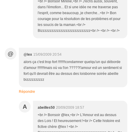
<br /> Bonsoir Mirélie,<br /> J'écris aussi, souvent,
dans l'émotion... Et si une idée ne me traverse pas
l'esprit, comme beaucoup, je cherche...<br /> Bon
courage pour la résolution de tes problèmes et pour
les soucis de ta maman.<br />
Bizzzzzzzzzzzzzzzzzzzzzzzzzzzz<br /> <br /> <br />
@
@lex
15/09/2009 20:54
alors ça c'est trop fort !!!!!!!!condamner quelqu'un qui déborde
d'amour !!!!!!!!mais où va t'on ?????l'amour est un sentiment si
fort qu'il devrait être au dessus des loisbonne soirée abeille
bizzzzzzzzzz
Répondre
A
abeilles50
20/09/2009 18:57
<br /> Bonsoir @lex,<br /> L'Amour est au dessus
des Lois ! Et heureusement !<br /> Cette histoire est
fictive chère @lex ! <br />