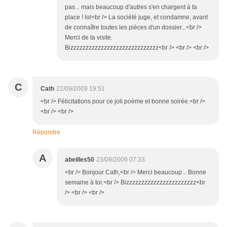
pas... mais beaucoup d'autres s'en chargent à ta
place ! lol<br /> La société juge, et condamne, avant
de connaître toutes les pièces d'un dossier...<br />
Merci de ta visite.
Bizzzzzzzzzzzzzzzzzzzzzzzzzzzzz<br /> <br /> <br />
C
Cath
22/09/2009 19:51
<br /> Félicitations pour ce joli poème et bonne soirée.<br />
<br /> <br />
Répondre
A
abeilles50
23/09/2009 07:33
<br /> Bonjour Cath,<br /> Merci beaucoup... Bonne
semaine à toi.<br /> Bizzzzzzzzzzzzzzzzzzzzzzz<br
/> <br /> <br />