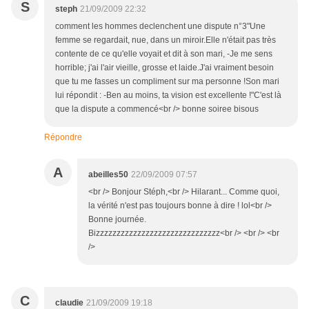
S
steph
21/09/2009 22:32
comment les hommes declenchent une dispute n°3"Une
femme se regardait, nue, dans un miroir.Elle n'était pas très
contente de ce qu'elle voyait et dit à son mari, -Je me sens
horrible; j'ai l'air vieille, grosse et laide.J'ai vraiment besoin
que tu me fasses un compliment sur ma personne !Son mari
lui répondit : -Ben au moins, ta vision est excellente !"C'est là
que la dispute a commencé<br /> bonne soiree bisous
Répondre
A
abeilles50
22/09/2009 07:57
<br /> Bonjour Stéph,<br /> Hilarant... Comme quoi,
la vérité n'est pas toujours bonne à dire ! lol<br />
Bonne journée.
Bizzzzzzzzzzzzzzzzzzzzzzzzzzzzzz<br /> <br /> <br
/>
C
claudie
21/09/2009 19:18