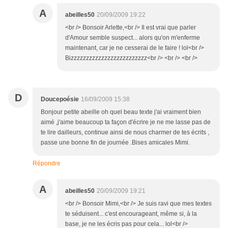
A
abeilles50
20/09/2009 19:22
<br /> Bonsoir Arlette,<br /> Il est vrai que parler
d'Amour semble suspect... alors qu'on m'enferme
maintenant, car je ne cesserai de le faire ! lol<br />
Bizzzzzzzzzzzzzzzzzzzzzzzzz<br /> <br /> <br />
D
Doucepoésie
16/09/2009 15:38
Bonjour petite abeille oh quel beau texte j'ai vraiment bien
aimé ,j'aime beaucoup ta façon d'écrire je ne me lasse pas de
te lire dailleurs, continue ainsi de nous charmer de tes écrits ,
passe une bonne fin de journée .Bises amicales Mimi.
Répondre
A
abeilles50
20/09/2009 19:21
<br /> Bonsoir Mimi,<br /> Je suis ravi que mes textes
te séduisent... c'est encourageant, même si, à la
base, je ne les écris pas pour cela... lol<br />