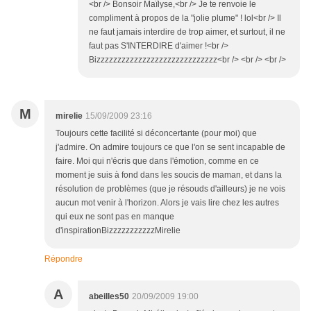
<br /> Bonsoir Maïlyse,<br /> Je te renvoie le
compliment à propos de la "jolie plume" ! lol<br /> Il
ne faut jamais interdire de trop aimer, et surtout, il ne
faut pas S'INTERDIRE d'aimer !<br />
Bizzzzzzzzzzzzzzzzzzzzzzzzzzzzz<br /> <br /> <br />
M
mirelie
15/09/2009 23:16
Toujours cette facilité si déconcertante (pour moi) que
j'admire. On admire toujours ce que l'on se sent incapable de
faire. Moi qui n'écris que dans l'émotion, comme en ce
moment je suis à fond dans les soucis de maman, et dans la
résolution de problèmes (que je résouds d'ailleurs) je ne vois
aucun mot venir à l'horizon. Alors je vais lire chez les autres
qui eux ne sont pas en manque
d'inspirationBizzzzzzzzzzzMirelie
Répondre
A
abeilles50
20/09/2009 19:00