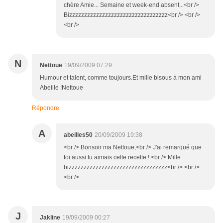
chère Amie... Semaine et week-end absent...<br />
Bizzzzzzzzzzzzzzzzzzzzzzzzzzzzzzzzz<br /> <br />
<br />
N
Nettoue
19/09/2009 07:29
Humour et talent, comme toujours.Et mille bisous à mon ami
Abeille !Nettoue
Répondre
A
abeilles50
20/09/2009 19:38
<br /> Bonsoir ma Nettoue,<br /> J'ai remarqué que
toi aussi tu aimais cette recette ! <br /> Mille
bizzzzzzzzzzzzzzzzzzzzzzzzzzzzzzzzz<br /> <br />
<br />
J
Jakline
19/09/2009 00:27