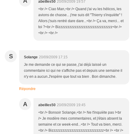
A
abeilles50
20/09/2009 19:57
<br /> Ciao Man,<br /> Quand j'ai vu les hélicos, les
avions de chasse... j'me suis dit "Thierry s'inquiète" !
Allors j'suis rentré dare dare...<br /> Ça va, merci... et
toi ?<br /> Bizzzzzzzzzzzzzzzzzzzzzzzzzzzzzz<br />
<br /> <br />
S
Solange
20/09/2009 17:15
Je me demande ce qui se passe, j'ai déjà laissé un
commentaire ici qui ne s'affiche pas et depuis une semaine il
n'y en a aucun.J'espère que tout va bien . Bon dimanche.
Répondre
A
abeilles50
20/09/2009 19:45
<br /> Bonsoir Solange,<br /> Ne t'inquiète pas !<br
/> Je modère mes commentaires, et j'étais absent la
semaine et ce week-end...<br /> Tout va bien, merci.
<br /> Bizzzzzzzzzzzzzzzzzzzzzzzzzzzzz<br /> <br />