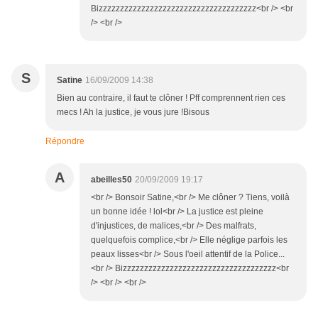
Bizzzzzzzzzzzzzzzzzzzzzzzzzzzzzzzzzzzzz<br /> <br
/> <br />
S
Satine
16/09/2009 14:38
Bien au contraire, il faut te clôner ! Pff comprennent rien ces
mecs ! Ah la justice, je vous jure !Bisous
Répondre
A
abeilles50
20/09/2009 19:17
<br /> Bonsoir Satine,<br /> Me clôner ? Tiens, voilà
un bonne idée ! lol<br /> La justice est pleine
d'injustices, de malices,<br /> Des malfrats,
quelquefois complice,<br /> Elle néglige parfois les
peaux lisses<br /> Sous l'oeil attentif de la Police...
<br /> Bizzzzzzzzzzzzzzzzzzzzzzzzzzzzzzzzzzzz<br
/> <br /> <br />