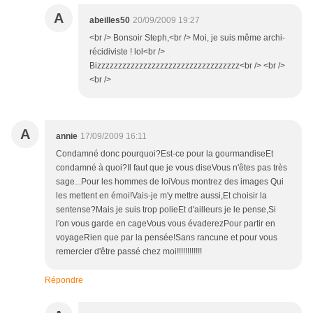
A
abeilles50
20/09/2009 19:27
<br /> Bonsoir Steph,<br /> Moi, je suis même archi-
récidiviste ! lol<br />
Bizzzzzzzzzzzzzzzzzzzzzzzzzzzzzzzzzz<br /> <br />
<br />
A
annie
17/09/2009 16:11
Condamné donc pourquoi?Est-ce pour la gourmandiseEt
condamné à quoi?Il faut que je vous diseVous n'êtes pas très
sage...Pour les hommes de loiVous montrez des images Qui
les mettent en émoi!Vais-je m'y mettre aussi,Et choisir la
sentense?Mais je suis trop polieEt d'ailleurs je le pense,Si
l'on vous garde en cageVous vous évaderezPour partir en
voyageRien que par la pensée!Sans rancune et pour vous
remercier d'être passé chez moi!!!!!!!!!!!!
Répondre