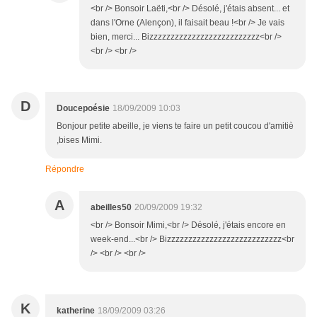
<br /> Bonsoir Laëti,<br /> Désolé, j'étais absent... et
dans l'Orne (Alençon), il faisait beau !<br /> Je vais
bien, merci... Bizzzzzzzzzzzzzzzzzzzzzzzzzz<br />
<br /> <br />
D
Doucepoésie
18/09/2009 10:03
Bonjour petite abeille, je viens te faire un petit coucou d'amitiè
,bises Mimi.
Répondre
A
abeilles50
20/09/2009 19:32
<br /> Bonsoir Mimi,<br /> Désolé, j'étais encore en
week-end...<br /> Bizzzzzzzzzzzzzzzzzzzzzzzzzzz<br
/> <br /> <br />
K
katherine
18/09/2009 03:26