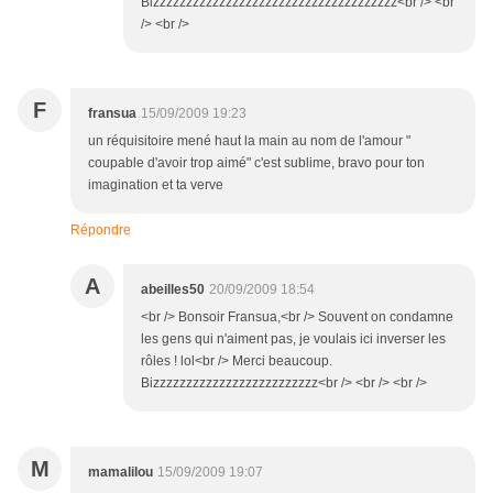
Bizzzzzzzzzzzzzzzzzzzzzzzzzzzzzzzzzzzzz<br /> <br
/> <br />
F
fransua
15/09/2009 19:23
un réquisitoire mené haut la main au nom de l'amour "
coupable d'avoir trop aimé" c'est sublime, bravo pour ton
imagination et ta verve
Répondre
A
abeilles50
20/09/2009 18:54
<br /> Bonsoir Fransua,<br /> Souvent on condamne
les gens qui n'aiment pas, je voulais ici inverser les
rôles ! lol<br /> Merci beaucoup.
Bizzzzzzzzzzzzzzzzzzzzzzzzz<br /> <br /> <br />
M
mamalilou
15/09/2009 19:07