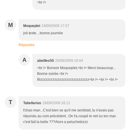
<br />
M
Moqueplet
19/09/2009 17:57
joli texte....bonne journée
Répondre
A
abeilles50
20/09/2009 19:44
<br /> Bonsoir Moqueplet,<br /> Merci beaucoup...
Bonne soirée.<br />
Bizzzzzzzzzzzzzzzzzzzzzzzzzzzz<br /> <br /> <br />
T
Tabellarius
19/09/2009 16:12
t'chao man...C'est bien se qu'il me semblait, tu n'avais pas
répondu au com précédent...On t'a coupé le net ou ton mac
c'est fait la belle ???Alors a peluchebizzz