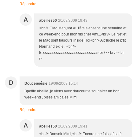
Répondre
A
abeilles50
20/09/2009 19:43
<br /> Ciao Man,<br /> J'étais absent une semaine et
ce week-end pour mon fils cher Ami...<br /> Le Net et
le Mac sont toujours inside ! lol<br /> A p'luche le p'tit
Normand exilé...<br />
Bizzzzzzzzzzzzzzzzzzzzzzzzzzzzzz<br /> <br /> <br
/>
D
Doucepoésie
19/09/2009 15:14
Bpetite abeille ,je viens avec douceur te souhaiter un bon
week-end , bises amicales Mimi.
Répondre
A
abeilles50
20/09/2009 19:41
<br /> Bonsoir Mimi,<br /> Encore une fois, désolé