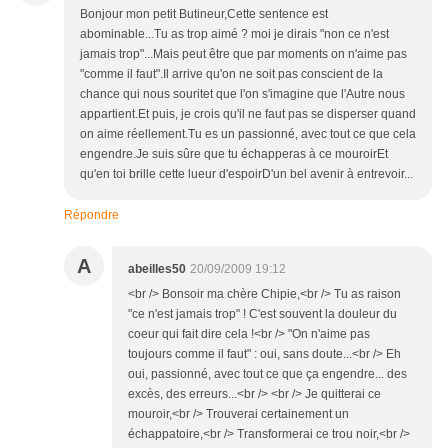
Bonjour mon petit Butineur,Cette sentence est
abominable...Tu as trop aimé ? moi je dirais "non ce n'est
jamais trop"...Mais peut être que par moments on n'aime pas
"comme il faut".Il arrive qu'on ne soit pas conscient de la
chance qui nous souritet que l'on s'imagine que l'Autre nous
appartient.Et puis, je crois qu'il ne faut pas se disperser quand
on aime réellement.Tu es un passionné, avec tout ce que cela
engendre.Je suis sûre que tu échapperas à ce mouroirEt
qu'en toi brille cette lueur d'espoirD'un bel avenir à entrevoir...
Répondre
A
abeilles50
20/09/2009 19:12
<br /> Bonsoir ma chère Chipie,<br /> Tu as raison
"ce n'est jamais trop" ! C'est souvent la douleur du
coeur qui fait dire cela !<br /> "On n'aime pas
toujours comme il faut" : oui, sans doute...<br /> Eh
oui, passionné, avec tout ce que ça engendre... des
excès, des erreurs...<br /> <br /> Je quitterai ce
mouroir,<br /> Trouverai certainement un
échappatoire,<br /> Transformerai ce trou noir,<br />