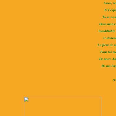
Aussi, no
Je l'esp
Tu m'as m
Dans mon co
Inoubliable
Je demeur
La fleur de 
Pour toi ma
De notre Am
De ma Pass
(1