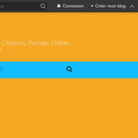
Connexion
+
Créer mon blog
itations, Partage, Délires,
m
T