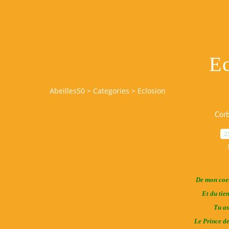
Ec
Abeilles50
>
Categories
>
Eclosion
Corb
2
De mon coeu
Et du tien
Tu as
Le Prince de