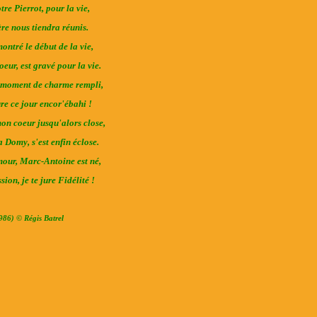
tre Pierrot, pour la vie,
ère nous tiendra réunis.
ontré le début de la vie,
eur, est gravé pour la vie.
 moment de charme rempli,
e ce jour encor'ébahi !
mon coeur jusqu'alors close,
 Domy, s'est enfin éclose.
our, Marc-Antoine est né,
ion, je te jure Fidélité !
986) © Régis Batrel