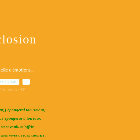
losion
eille d'émotions...
5.06.2008
…
Par abeilles50
r, j'épongerai ton Amour,
, t'épongeras à ton tour.
 su et voulu m'offrir
 mes rêves avec un sourire,