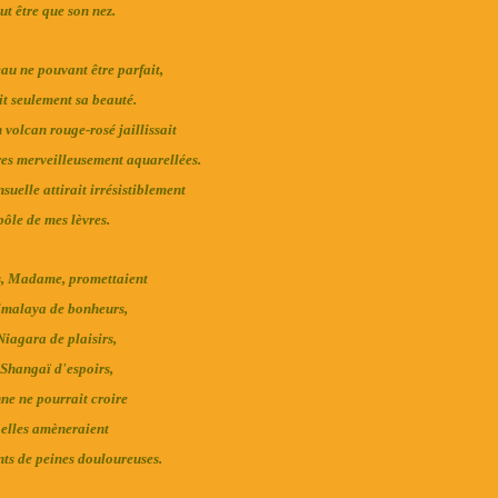
ut être que son nez.
au ne pouvant être parfait,
it seulement sa beauté.
 volcan rouge-rosé jaillissait
es merveilleusement aquarellées.
suelle attirait irrésistiblement
pôle de mes lèvres.
s, Madame, promettaient
malaya de bonheurs,
Niagara de plaisirs,
Shangaï d'espoirs,
ne ne pourrait croire
elles amèneraient
ts de peines douloureuses.