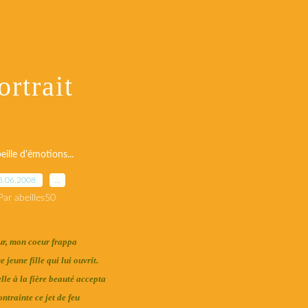
ortrait
eille d'émotions...
5.06.2008
…
Par abeilles50
ur, mon coeur frappa
e jeune fille qui lui ouvrit.
lle à la fière beauté accepta
ntrainte ce jet de feu