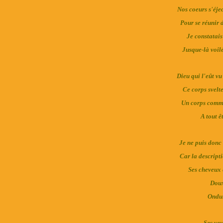
Nos coeurs s'éje
Pour se réunir d
Je constatais 
Jusque-là voilé
Dieu qui l'eût vu
Ce corps svelt
Un corps comme
A tout ê
Je ne puis donc 
Car la descripti
Ses cheveux 
Doux
Ondul
Ses yeu