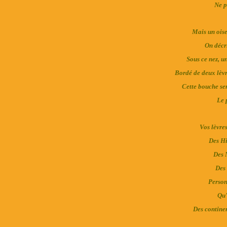
Ne p
Mais un oise
On décr
Sous ce nez, un
Bordé de deux lèvr
Cette bouche sen
Le 
Vos lèvre
Des Hi
Des 
Des 
Person
Qu'
Des continen