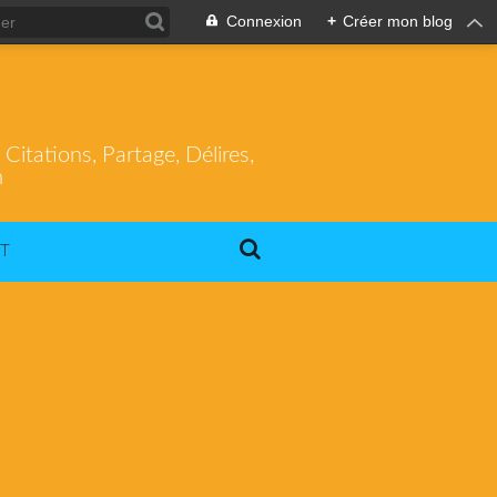
Connexion
+
Créer mon blog
itations, Partage, Délires,
m
T