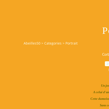
P
Abeilles50
>
Categories
>
Portrait
Corb
2
Un jo
A celui d'un
Cette damoise
Sans co