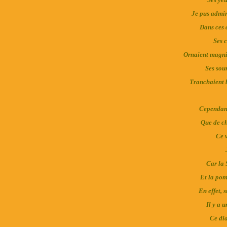
Je pus admir
Dans ces c
Ses c
Ornaient magni
Ses sour
Tranchaient b
Cependant
Que de ch
Ce v
Car la 
Et la pom
En effet, s
Il y a 
Ce di