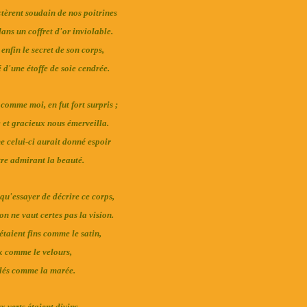
ctèrent soudain de nos poitrines
ans un coffret d'or inviolable.
enfin le secret de son corps,
 d'une étoffe de soie cendrée.
 comme moi, en fut fort surpris ;
e et gracieux nous émerveilla.
 celui-ci aurait donné espoir
tre admirant la beauté.
qu'essayer de décrire ce corps,
on ne vaut certes pas la vision.
étaient fins comme le satin,
 comme le velours,
és comme la marée.
x verts étaient divins,