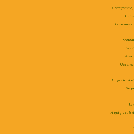
Cette femme, c
Cet e
Je voyais e
Soudai
Voul
Avec 
Que mes 
Ce portrait n'
Un po
Une
A qui j'avais 