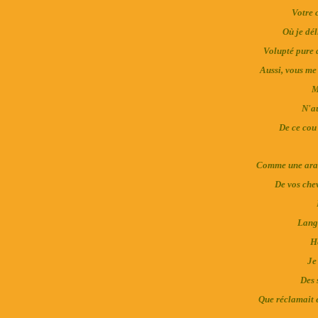
Votre 
Où je dél
Volupté pure 
Aussi, vous me
M
N'au
De ce cou 
Comme une araig
De vos chev
Langu
Hé
Je
Des 
Que réclamait é