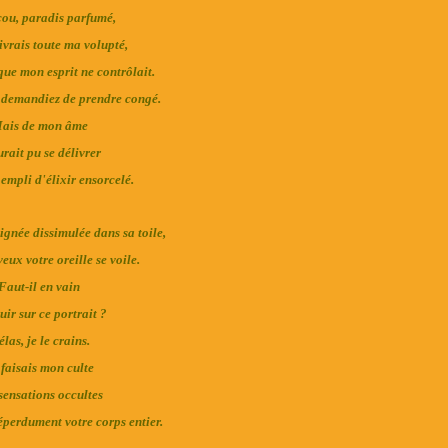
cou, paradis parfumé,
ivrais toute ma volupté,
que mon esprit ne contrôlait.
 demandiez de prendre congé.
ais de mon âme
rait pu se délivrer
empli d'élixir ensorcelé.
née dissimulée dans sa toile,
eux votre oreille se voile.
Faut-il en vain
ir sur ce portrait ?
las, je le crains.
 faisais mon culte
sensations occultes
perdument votre corps entier.