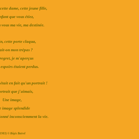
ette dame, cette jeune fille,
nfant que vous étiez,
n vous ma vie, ma destinée.
n, cette porte claqua,
ait-on mon trépas ?
regret, je m'aperçus
espoirs étaient perdus.
était en fait qu'un portrait !
rtrait que j'aimais,
Une image,
 image splendide
donné inconsciemment la vie.
(1983) © Régis Batrel