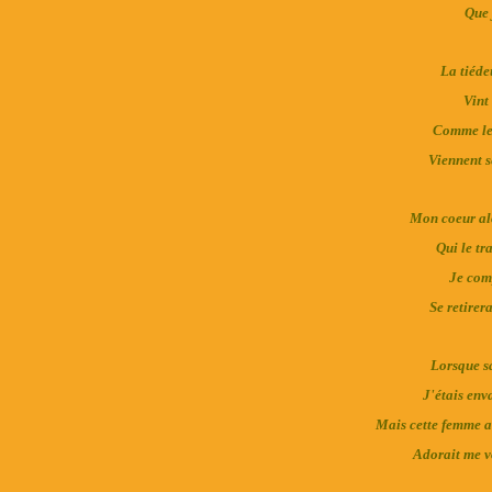
Que 
La tiéde
Vint 
Comme les
Viennent se
Mon coeur al
Qui le tr
Je comp
Se retirera
Lorsque sa
J'étais env
Mais cette femme au
Adorait me vo