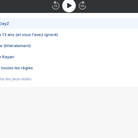
 DayZ
 a 13 ans (et vous l'avez ignoré)
e (littéralement)
im Rayan
 toutes les règles
s les jeux vidéo
us choquant de Rockstar ? - Le scandale BULLY
e plus moche de Steam
du RÊVE tourne au CAUCHEMAR
pendant 8 heures
it… à tort