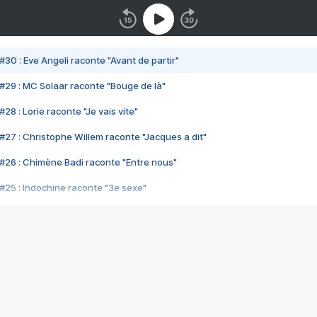
#30 : Eve Angeli raconte "Avant de partir"
#29 : MC Solaar raconte "Bouge de là"
28 : Lorie raconte "Je vais vite"
#27 : Christophe Willem raconte "Jacques a dit"
#26 : Chimène Badi raconte "Entre nous"
#25 : Indochine raconte "3e sexe"
#24 : Zaho raconte "C'est chelou"
#23 : Patrick Bruel raconte "Au café des délices"
#22 : Kyo raconte "Le chemin"
#21 : Nolwenn Leroy raconte "Cassé"
#20 : Patrick Hernandez raconte "Born to be alive"