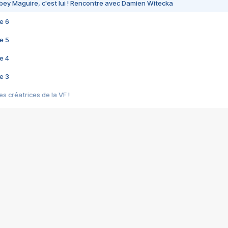
bey Maguire, c'est lui ! Rencontre avec Damien Witecka
e 6
e 5
e 4
e 3
s créatrices de la VF !
e 2
e 1
e Mektoub My Love arrive enfin ! Rencontre avec Shaïn Boumedine et Sal
i : après Toni en famille
elle réalise le bouleversant Dites lui que je l'aime
ais ! Rencontre autour de Vie privée de Rebecca Zlotowski
 de Marguerite, Grave... Rencontre avec Ella Rumpf