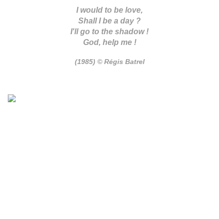
I would to be love,
Shall I be a day ?
I'll go to the shadow !
God, help me !
(1985) © Régis Batrel