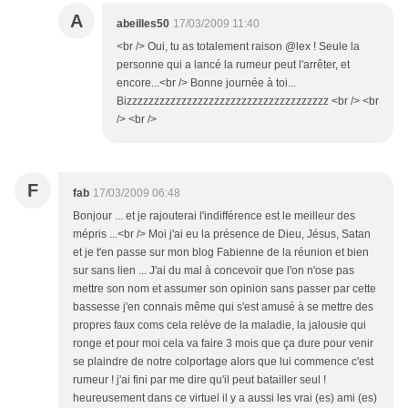
A
abeilles50
17/03/2009 11:40
<br /> Oui, tu as totalement raison @lex ! Seule la
personne qui a lancé la rumeur peut l'arrêter, et
encore...<br /> Bonne journée à toi...
Bizzzzzzzzzzzzzzzzzzzzzzzzzzzzzzzzzzzzz <br /> <br
/> <br />
F
fab
17/03/2009 06:48
Bonjour ... et je rajouterai l'indifférence est le meilleur des
mépris ...<br /> Moi j'ai eu la présence de Dieu, Jésus, Satan
et je t'en passe sur mon blog Fabienne de la réunion et bien
sur sans lien ... J'ai du mal à concevoir que l'on n'ose pas
mettre son nom et assumer son opinion sans passer par cette
bassesse j'en connais même qui s'est amusé à se mettre des
propres faux coms cela relève de la maladie, la jalousie qui
ronge et pour moi cela va faire 3 mois que ça dure pour venir
se plaindre de notre colportage alors que lui commence c'est
rumeur ! j'ai fini par me dire qu'il peut batailler seul !
heureusement dans ce virtuel il y a aussi les vrai (es) ami (es)