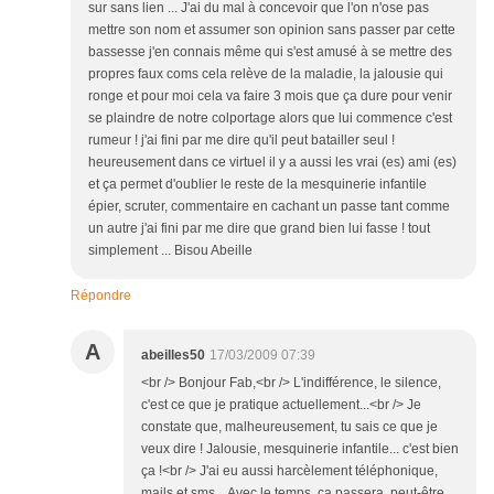
sur sans lien ... J'ai du mal à concevoir que l'on n'ose pas
mettre son nom et assumer son opinion sans passer par cette
bassesse j'en connais même qui s'est amusé à se mettre des
propres faux coms cela relève de la maladie, la jalousie qui
ronge et pour moi cela va faire 3 mois que ça dure pour venir
se plaindre de notre colportage alors que lui commence c'est
rumeur ! j'ai fini par me dire qu'il peut batailler seul !
heureusement dans ce virtuel il y a aussi les vrai (es) ami (es)
et ça permet d'oublier le reste de la mesquinerie infantile
épier, scruter, commentaire en cachant un passe tant comme
un autre j'ai fini par me dire que grand bien lui fasse ! tout
simplement ... Bisou Abeille
Répondre
A
abeilles50
17/03/2009 07:39
<br /> Bonjour Fab,<br /> L'indifférence, le silence,
c'est ce que je pratique actuellement...<br /> Je
constate que, malheureusement, tu sais ce que je
veux dire ! Jalousie, mesquinerie infantile... c'est bien
ça !<br /> J'ai eu aussi harcèlement téléphonique,
mails et sms... Avec le temps, ça passera, peut-être