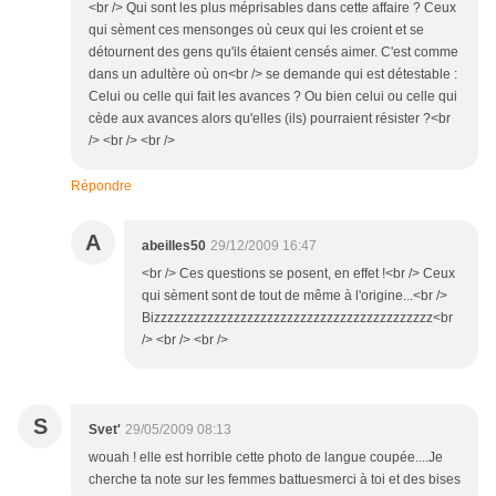
<br /> Qui sont les plus méprisables dans cette affaire ? Ceux
qui sèment ces mensonges où ceux qui les croient et se
détournent des gens qu'ils étaient censés aimer. C'est comme
dans un adultère où on<br /> se demande qui est détestable :
Celui ou celle qui fait les avances ? Ou bien celui ou celle qui
cède aux avances alors qu'elles (ils) pourraient résister ?<br
/> <br /> <br />
Répondre
A
abeilles50
29/12/2009 16:47
<br /> Ces questions se posent, en effet !<br /> Ceux
qui sèment sont de tout de même à l'origine...<br />
Bizzzzzzzzzzzzzzzzzzzzzzzzzzzzzzzzzzzzzzzzzz<br
/> <br /> <br />
S
Svet'
29/05/2009 08:13
wouah ! elle est horrible cette photo de langue coupée....Je
cherche ta note sur les femmes battuesmerci à toi et des bises