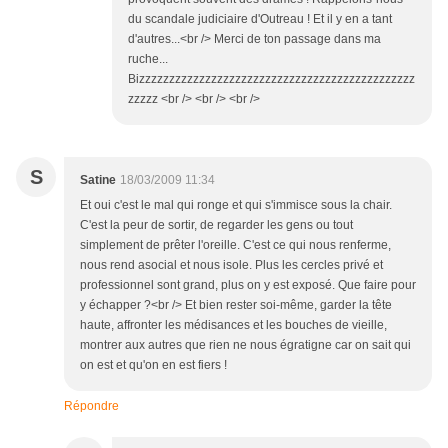
du scandale judiciaire d'Outreau ! Et il y en a tant
d'autres...<br /> Merci de ton passage dans ma
ruche...
Bizzzzzzzzzzzzzzzzzzzzzzzzzzzzzzzzzzzzzzzzzzzzzz
zzzzz <br /> <br /> <br />
S
Satine
18/03/2009 11:34
Et oui c'est le mal qui ronge et qui s'immisce sous la chair.
C'est la peur de sortir, de regarder les gens ou tout
simplement de prêter l'oreille. C'est ce qui nous renferme,
nous rend asocial et nous isole. Plus les cercles privé et
professionnel sont grand, plus on y est exposé. Que faire pour
y échapper ?<br /> Et bien rester soi-même, garder la tête
haute, affronter les médisances et les bouches de vieille,
montrer aux autres que rien ne nous égratigne car on sait qui
on est et qu'on en est fiers !
Répondre