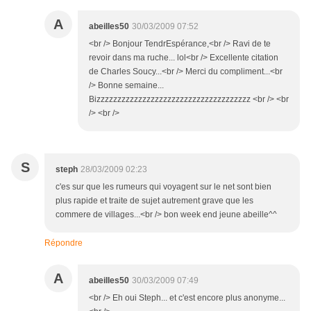
A
abeilles50
30/03/2009 07:52
<br /> Bonjour TendrEspérance,<br /> Ravi de te
revoir dans ma ruche... lol<br /> Excellente citation
de Charles Soucy...<br /> Merci du compliment...<br
/> Bonne semaine...
Bizzzzzzzzzzzzzzzzzzzzzzzzzzzzzzzzzzzzz <br /> <br
/> <br />
S
steph
28/03/2009 02:23
c'es sur que les rumeurs qui voyagent sur le net sont bien
plus rapide et traite de sujet autrement grave que les
commere de villages...<br /> bon week end jeune abeille^^
Répondre
A
abeilles50
30/03/2009 07:49
<br /> Eh oui Steph... et c'est encore plus anonyme...