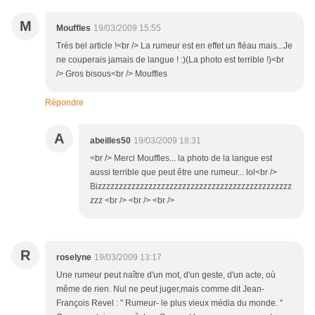
M
Mouffles
19/03/2009 15:55
Très bel article !<br /> La rumeur est en effet un fléau mais...Je
ne couperais jamais de langue ! :)(La photo est terrible !)<br
/> Gros bisous<br /> Mouffles
Répondre
A
abeilles50
19/03/2009 18:31
<br /> Merci Mouffles... la photo de la langue est
aussi terrible que peut être une rumeur... lol<br />
Bizzzzzzzzzzzzzzzzzzzzzzzzzzzzzzzzzzzzzzzzzzzzzz
zzz <br /> <br /> <br />
R
roselyne
19/03/2009 13:17
Une rumeur peut naître d'un mot, d'un geste, d'un acte, où
même de rien. Nul ne peut juger,mais comme dit Jean-
François Revel : " Rumeur- le plus vieux média du monde. "