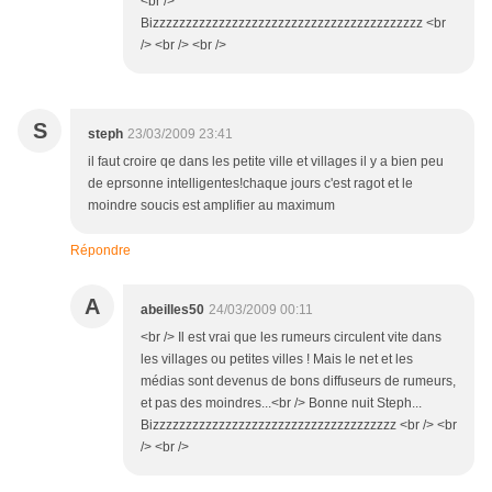
<br />
Bizzzzzzzzzzzzzzzzzzzzzzzzzzzzzzzzzzzzzzzzz <br
/> <br /> <br />
S
steph
23/03/2009 23:41
il faut croire qe dans les petite ville et villages il y a bien peu
de eprsonne intelligentes!chaque jours c'est ragot et le
moindre soucis est amplifier au maximum
Répondre
A
abeilles50
24/03/2009 00:11
<br /> Il est vrai que les rumeurs circulent vite dans
les villages ou petites villes ! Mais le net et les
médias sont devenus de bons diffuseurs de rumeurs,
et pas des moindres...<br /> Bonne nuit Steph...
Bizzzzzzzzzzzzzzzzzzzzzzzzzzzzzzzzzzzzz <br /> <br
/> <br />