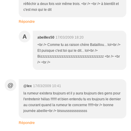
réfléchir a deux fois voir même trois. <br /> <br /> à bientôt et
c'est moi qui le dit
Répondre
A
abeilles50
17/03/2009 18:20
<br /> Comme tu as raison chère Bataillou... lol<br />
Et puisque c'est toi qui le dit... lol<br />
Bizzzzzzzzzzzzzzzzzzzzzzzzzzzzzzzzzzzz <br /> <br
/> <br />
@
@lex
17/03/2009 10:41
la rumeur existera toujours et il y aura toujours des gens pour
l'entretenir hélas !!!!!!! et bien entendu tu es toujours le dernier
au courant quand la rumeur te concerne !!!!!!<br /> bonne
journée abeille<br /> bisoussssssssssss
Répondre