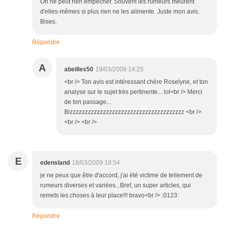
On ne peut rien empêcher. Souvent les rumeurs meurent
d'elles-mêmes si plus rien ne les alimente. Juste mon avis.
Bises.
Répondre
A
abeilles50
19/03/2009 14:25
<br /> Ton avis est intéressant chère Roselyne, et ton
analyse sur le sujet très pertinente... lol<br /> Merci
de ton passage...
Bizzzzzzzzzzzzzzzzzzzzzzzzzzzzzzzzzzzzzz <br />
<br /> <br />
E
edensland
18/03/2009 18:54
je ne peux que être d'accord, j'ai été victime de tellement de
rumeurs diverses et variées...Bref, un super articles, qui
remets les choses à leur place!!! bravo<br /> :0123:
Répondre