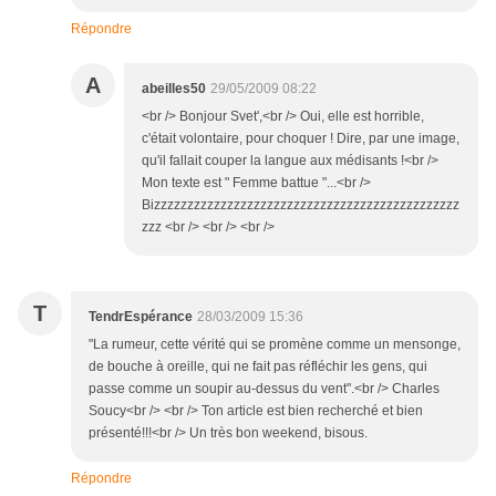
Répondre
A
abeilles50
29/05/2009 08:22
<br /> Bonjour Svet',<br /> Oui, elle est horrible,
c'était volontaire, pour choquer ! Dire, par une image,
qu'il fallait couper la langue aux médisants !<br />
Mon texte est " Femme battue "...<br />
Bizzzzzzzzzzzzzzzzzzzzzzzzzzzzzzzzzzzzzzzzzzzzzz
zzz <br /> <br /> <br />
T
TendrEspérance
28/03/2009 15:36
"La rumeur, cette vérité qui se promène comme un mensonge,
de bouche à oreille, qui ne fait pas réfléchir les gens, qui
passe comme un soupir au-dessus du vent".<br /> Charles
Soucy<br /> <br /> Ton article est bien recherché et bien
présenté!!!<br /> Un très bon weekend, bisous.
Répondre