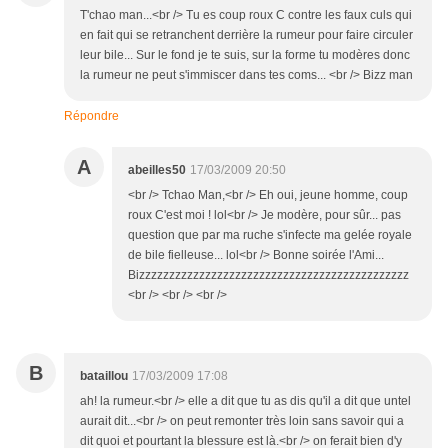
T'chao man...<br /> Tu es coup roux C contre les faux culs qui
en fait qui se retranchent derrière la rumeur pour faire circuler
leur bile... Sur le fond je te suis, sur la forme tu modères donc
la rumeur ne peut s'immiscer dans tes coms... <br /> Bizz man
Répondre
A
abeilles50
17/03/2009 20:50
<br /> Tchao Man,<br /> Eh oui, jeune homme, coup
roux C'est moi ! lol<br /> Je modère, pour sûr... pas
question que par ma ruche s'infecte ma gelée royale
de bile fielleuse... lol<br /> Bonne soirée l'Ami...
Bizzzzzzzzzzzzzzzzzzzzzzzzzzzzzzzzzzzzzzzzzzzzz
<br /> <br /> <br />
B
bataillou
17/03/2009 17:08
ah! la rumeur.<br /> elle a dit que tu as dis qu'il a dit que untel
aurait dit...<br /> on peut remonter très loin sans savoir qui a
dit quoi et pourtant la blessure est là.<br /> on ferait bien d'y