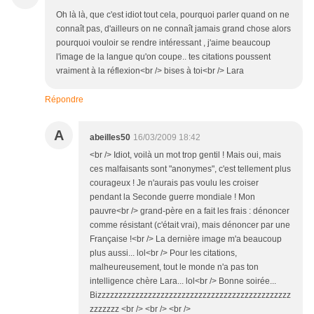
Oh là là, que c'est idiot tout cela, pourquoi parler quand on ne
connaît pas, d'ailleurs on ne connaît jamais grand chose alors
pourquoi vouloir se rendre intéressant , j'aime beaucoup
l'image de la langue qu'on coupe.. tes citations poussent
vraiment à la réflexion<br /> bises à toi<br /> Lara
Répondre
A
abeilles50
16/03/2009 18:42
<br /> Idiot, voilà un mot trop gentil ! Mais oui, mais
ces malfaisants sont "anonymes", c'est tellement plus
courageux ! Je n'aurais pas voulu les croiser
pendant la Seconde guerre mondiale ! Mon
pauvre<br /> grand-père en a fait les frais : dénoncer
comme résistant (c'était vrai), mais dénoncer par une
Française !<br /> La dernière image m'a beaucoup
plus aussi... lol<br /> Pour les citations,
malheureusement, tout le monde n'a pas ton
intelligence chère Lara... lol<br /> Bonne soirée...
Bizzzzzzzzzzzzzzzzzzzzzzzzzzzzzzzzzzzzzzzzzzzzzz
zzzzzzz <br /> <br /> <br />