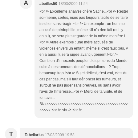
A
abeilles50
18/03/2009 11:54
<br /> Excellente analyse chère Satine...<br /> Rester
soi-même, certes, mais pas toujours facile de se faire
insulter sans réagir !<br /> Un exemple : un homme
accusé de pédophilie, même s'il n'a rien fait (oui, y
en a !), ne sera plus regarder de la même manière !
<br /> Autre exemple : une mère accusée de
violences envers un enfant, même si c'est faux (oui, y
en a aussi !), sera jugée avant jugement !<br />
Combien d'innocents peuplent les prisons du Monde
suite à des rumeurs, des dénonciations... ? Trop,
beaucoup trop !<br /> Sujet délicat, c'est vrai, c'est du
cas par cas, mais il faut dénoncer les rumeurs, et
surtout ne pas juger sans preuves, ou sans avoir
l'avis de l'intéressé...<br /> Merci de ta visite, et de
ton avis...
Bizzzzzzzzzzzzzzzzzzzzzzzzzzzzzzzzzzzzzzzzzzzzzz
zzzzzz <br /> <br /> <br />
T
Tabellarius
17/03/2009 19:58