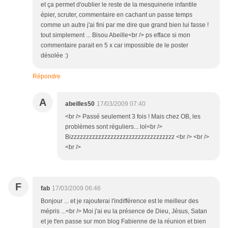
et ça permet d'oublier le reste de la mesquinerie infantile
épier, scruter, commentaire en cachant un passe temps
comme un autre j'ai fini par me dire que grand bien lui fasse !
tout simplement ... Bisou Abeille<br /> ps efface si mon
commentaire parait en 5 x car impossible de le poster
désolée :)
Répondre
A
abeilles50
17/03/2009 07:40
<br /> Passé seulement 3 fois ! Mais chez OB, les
problèmes sont réguliers... lol<br />
Bizzzzzzzzzzzzzzzzzzzzzzzzzzzzzzzzzz <br /> <br />
<br />
F
fab
17/03/2009 06:46
Bonjour ... et je rajouterai l'indifférence est le meilleur des
mépris ...<br /> Moi j'ai eu la présence de Dieu, Jésus, Satan
et je t'en passe sur mon blog Fabienne de la réunion et bien