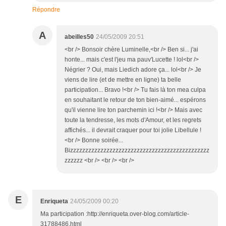
Répondre
A
abeilles50
24/05/2009 20:51
<br /> Bonsoir chère Luminelle,<br /> Ben si... j'ai
honte... mais c'est l'jeu ma pauv'Lucette ! lol<br />
Négrier ? Oui, mais Liedich adore ça... lol<br /> Je
viens de lire (et de mettre en ligne) ta belle
participation... Bravo !<br /> Tu fais là ton mea culpa
en souhaitant le retour de ton bien-aimé... espérons
qu'il vienne lire ton parchemin ici !<br /> Mais avec
toute la tendresse, les mots d'Amour, et les regrets
affichés... il devrait craquer pour toi jolie Libellule !
<br /> Bonne soirée...
Bizzzzzzzzzzzzzzzzzzzzzzzzzzzzzzzzzzzzzzzzzzzzzz
zzzzzz <br /> <br /> <br />
E
Enriqueta
24/05/2009 00:20
Ma participation :http://enriqueta.over-blog.com/article-
31788486.html