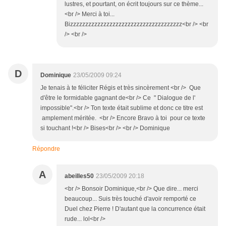
lustres, et pourtant, on écrit toujours sur ce thème...
<br /> Merci à toi...
Bizzzzzzzzzzzzzzzzzzzzzzzzzzzzzzzzzzzzz<br /> <br
/> <br />
D
Dominique
23/05/2009 09:24
Je tenais à te féliciter Régis et très sincèrement <br /> Que
d'être le formidable gagnant de<br /> Ce " Dialogue de l'
impossible".<br /> Ton texte était sublime et donc ce titre est
amplement méritée. <br /> Encore Bravo à toi pour ce texte
si touchant !<br /> Bises<br /> <br /> Dominique
Répondre
A
abeilles50
23/05/2009 20:18
<br /> Bonsoir Dominique,<br /> Que dire... merci
beaucoup... Suis très touché d'avoir remporté ce
Duel chez Pierre ! D'autant que la concurrence était
rude... lol<br />