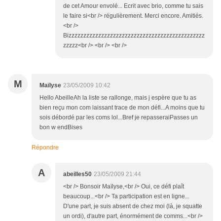
de cet Amour envolé... Ecrit avec brio, comme tu sais
le faire si<br /> régulièrement. Merci encore. Amitiés.
<br />
Bizzzzzzzzzzzzzzzzzzzzzzzzzzzzzzzzzzzzzzzzzzzzzz
zzzzz<br /> <br /> <br />
M
Maïlyse
23/05/2009 10:42
Hello AbeilleAh la liste se rallonge, mais j espère que tu as
bien reçu mon com laissant trace de mon défi...A moins que tu
sois débordé par les coms lol...Bref je repasseraiPasses un
bon w endBises
Répondre
A
abeilles50
23/05/2009 21:44
<br /> Bonsoir Maïlyse,<br /> Oui, ce défi plaît
beaucoup...<br /> Ta participation est en ligne...
D'une part, je suis absent de chez moi (là, je squatte
un ordi), d'autre part, énormément de comms...<br />