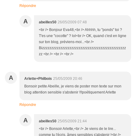
Répondre
A
abeilles50
26/05/2009 07:48
<br /> Bonjour Eva48,<br /> Ahhhh, tu "ponds" toi ?
T'es une "cocotte" ? lol<br /> OK, quand c'est en ligne
sur ton blog, préviens-moi...<br />
Bizzzzzzzzzzzzzzzzzzzzzzzzzzzzzzzzzzzzzzzzzzzzzz
zz <br /> <br /> <br />
A
Arlette+Philbois
25/05/2009 20:46
Bonsoir petite Abeille, je viens de poster mon texte sur mon
blog attention sensible s'abstenir !!!poétiquement Arlette
Répondre
A
abeilles50
25/05/2009 21:44
<br /> Bonsoir Arlette,<br /> Je viens de le lire...
comme tu l'écris, âmes sensibles s'abstenir !<br />