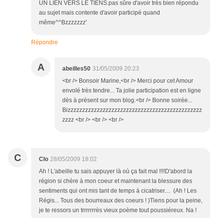
UN LIEN VERS LE TIENS.pas sûre d'avoir très bien répondu
au sujet mais contente d'avoir participé quand
même^^Bzzzzzzz'
Répondre
A
abeilles50
31/05/2009 20:23
<br /> Bonsoir Marine,<br /> Merci pour cet Amour
envolé très tendre... Ta jolie participation est en ligne
dès à présent sur mon blog.<br /> Bonne soirée...
Bizzzzzzzzzzzzzzzzzzzzzzzzzzzzzzzzzzzzzzzzzzzzzz
zzzz <br /> <br /> <br />
C
Clo
28/05/2009 18:02
Ah ! L'abeille tu sais appuyer là où ça fait mal !!!!D'abord la
région si chère à mon coeur et maintenant la blessure des
sentiments qui ont mis tant de temps à cicatriser.... (Ah ! Les
Régis... Tous des bourreaux des coeurs ! )Tiens pour la peine,
je te ressors un trrrrrrrès vieux poème tout poussiéreux. Na !