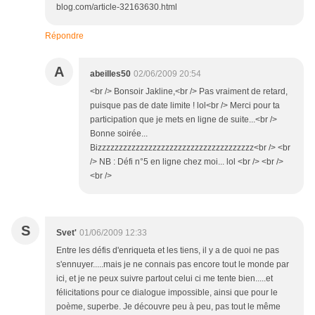
blog.com/article-32163630.html
Répondre
A
abeilles50
02/06/2009 20:54
<br /> Bonsoir Jakline,<br /> Pas vraiment de retard,
puisque pas de date limite ! lol<br /> Merci pour ta
participation que je mets en ligne de suite...<br />
Bonne soirée...
Bizzzzzzzzzzzzzzzzzzzzzzzzzzzzzzzzzzzzz<br /> <br
/> NB : Défi n°5 en ligne chez moi... lol <br /> <br />
<br />
S
Svet'
01/06/2009 12:33
Entre les défis d'enriqueta et les tiens, il y a de quoi ne pas
s'ennuyer.....mais je ne connais pas encore tout le monde par
ici, et je ne peux suivre partout celui ci me tente bien.....et
félicitations pour ce dialogue impossible, ainsi que pour le
poème, superbe. Je découvre peu à peu, pas tout le même