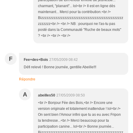
participation de ton Amour envolé de jeunesse...
charmant, "planant"... lol<br /> Il est en ligne dès
maintenant... Merci pour ta contribution.<br />
Bizzzzzzzzzzzzzzzzzzzzzzzzzzzzzzzzzzzzzzzzzzzzzz
zzzzzzz<br /> <br /> NB : pourquoi ne l'as-tu pas
posté dans la Communauté "Ruche de beaux mots"
? <br /> <br /> <br />
F
Fee+des+Bois
27/05/2009 08:42
Défi relevé ! Bonne journée, gentille Abeille!!!
Répondre
A
abeilles50
27/05/2009 08:50
<br /> Bonjour Fée des Bois,<br /> Encore une
version originale et totalement inattendue ! lol<br />
On sent bien l'Amour infini que tu as eu avec Fripon
la tendresse...<br /> Merci beaucoup pour ta
participation canine... lol<br /> Bonne journée...
Bizzzzzzzzzzzzzzzzzzzzzzzzzzzzzzzzzzzzzzzzzzzzzz