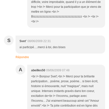
difficile, voire improbable, quand il y a un élément de
trop !<br /> Merci pour ta participation que je viens de
mettre en ligne.<br />
Bizzzzzzzzzzzzzzzzzzzzzzzzzzzzzzzzz <br /> <br />
<br />
S
Svet'
08/06/2009 22:31
ai participé.....merci à toi, des bises
Répondre
A
abeilles50
09/06/2009 07:48
<br /> Bonjour Svet',<br /> Merci pour ta brillante
participation... poème, prose, poème... si bien écrit,
histoire si émouvante, nuit "magique", mais nuit
unique. Intenses instants gravés dans ton coeur,
excitation de<br /> l'inconnu, partage avec
l'Inconnu... J'ai vraiment beaucoup aimé cet "Amour
envolé".<br /> Ta jolie contribution est en ligne dès