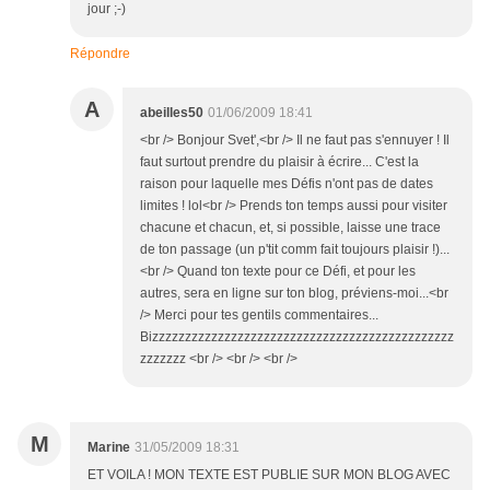
jour ;-)
Répondre
A
abeilles50
01/06/2009 18:41
<br /> Bonjour Svet',<br /> Il ne faut pas s'ennuyer ! Il
faut surtout prendre du plaisir à écrire... C'est la
raison pour laquelle mes Défis n'ont pas de dates
limites ! lol<br /> Prends ton temps aussi pour visiter
chacune et chacun, et, si possible, laisse une trace
de ton passage (un p'tit comm fait toujours plaisir !)...
<br /> Quand ton texte pour ce Défi, et pour les
autres, sera en ligne sur ton blog, préviens-moi...<br
/> Merci pour tes gentils commentaires...
Bizzzzzzzzzzzzzzzzzzzzzzzzzzzzzzzzzzzzzzzzzzzzzz
zzzzzzz <br /> <br /> <br />
M
Marine
31/05/2009 18:31
ET VOILA ! MON TEXTE EST PUBLIE SUR MON BLOG AVEC