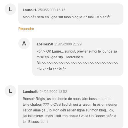
L
Laure-H.
25/05/2009 16:15
Mon défi sera en ligne sur mon blog le 27 mai... A bientôt
Répondre
A
abeilles50
25/05/2009 21:29
<br /> OK Laure... surtout, préviens-moi le jour de sa
mise en ligne stp... Merci<br />
Bizzzzzzzzzzzzzzzzzzzzzzzzzzzzzzzzzzzzzzzzzzzzzz
<br /> <br /> <br />
L
Luminelle
24/05/2009 18:52
Bonsoir Régis,t'as pas honte de nous faire bosser par une
telle chaleur ??? lolC'est liedich qui a raison, tu es un négrier
! et on aime ça... lolMon défi est en ligne sur mon blog... ok,
j'ai fait mieux...mais il fait trop chaud ! voilà ! lolBonne sirée à
toi. Bisous. Lumi