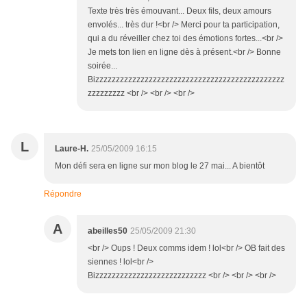
Texte très très émouvant... Deux fils, deux amours
envolés... très dur !<br /> Merci pour ta participation,
qui a du réveiller chez toi des émotions fortes...<br />
Je mets ton lien en ligne dès à présent.<br /> Bonne
soirée...
Bizzzzzzzzzzzzzzzzzzzzzzzzzzzzzzzzzzzzzzzzzzzzzz
zzzzzzzzz <br /> <br /> <br />
L
Laure-H.
25/05/2009 16:15
Mon défi sera en ligne sur mon blog le 27 mai... A bientôt
Répondre
A
abeilles50
25/05/2009 21:30
<br /> Oups ! Deux comms idem ! lol<br /> OB fait des
siennes ! lol<br />
Bizzzzzzzzzzzzzzzzzzzzzzzzzzz <br /> <br /> <br />