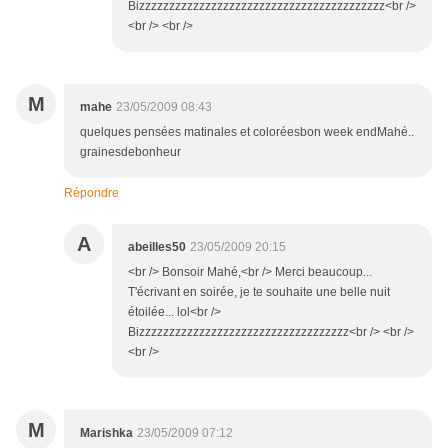
Bizzzzzzzzzzzzzzzzzzzzzzzzzzzzzzzzzzzzzzzzz<br />
<br /> <br />
M
mahe
23/05/2009 08:43
quelques pensées matinales et coloréesbon week endMahé..
grainesdebonheur
Répondre
A
abeilles50
23/05/2009 20:15
<br /> Bonsoir Mahé,<br /> Merci beaucoup...
T'écrivant en soirée, je te souhaite une belle nuit
étoilée... lol<br />
Bizzzzzzzzzzzzzzzzzzzzzzzzzzzzzzzzzzz<br /> <br />
<br />
M
Marishka
23/05/2009 07:12