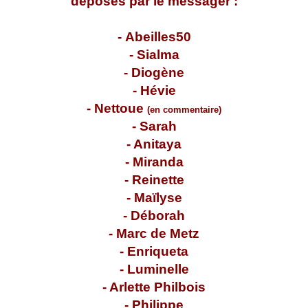
déposés par le messager :
-
Abeilles50
-
Sialma
-
Diogène
-
Hévie
- Nettoue
(en commentaire)
-
Sarah
-
Anitaya
-
Miranda
-
Reinette
-
Maïlyse
-
Déborah
-
Marc de Metz
-
Enriqueta
-
Luminelle
-
Arlette Philbois
-
Philippe