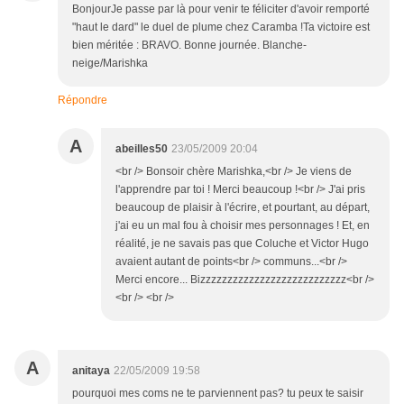
BonjourJe passe par là pour venir te féliciter d'avoir remporté
"haut le dard" le duel de plume chez Caramba !Ta victoire est
bien méritée : BRAVO. Bonne journée. Blanche-
neige/Marishka
Répondre
A
abeilles50
23/05/2009 20:04
<br /> Bonsoir chère Marishka,<br /> Je viens de
l'apprendre par toi ! Merci beaucoup !<br /> J'ai pris
beaucoup de plaisir à l'écrire, et pourtant, au départ,
j'ai eu un mal fou à choisir mes personnages ! Et, en
réalité, je ne savais pas que Coluche et Victor Hugo
avaient autant de points<br /> communs...<br />
Merci encore... Bizzzzzzzzzzzzzzzzzzzzzzzzzzz<br />
<br /> <br />
A
anitaya
22/05/2009 19:58
pourquoi mes coms ne te parviennent pas? tu peux te saisir