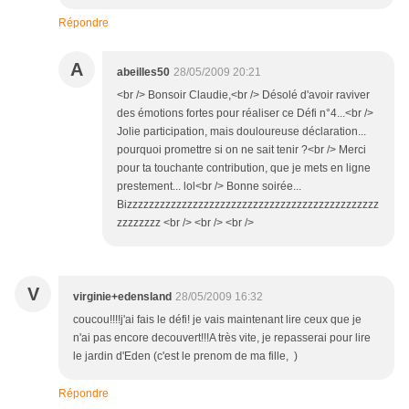
Répondre
A
abeilles50
28/05/2009 20:21
<br /> Bonsoir Claudie,<br /> Désolé d'avoir raviver
des émotions fortes pour réaliser ce Défi n°4...<br />
Jolie participation, mais douloureuse déclaration...
pourquoi promettre si on ne sait tenir ?<br /> Merci
pour ta touchante contribution, que je mets en ligne
prestement... lol<br /> Bonne soirée...
Bizzzzzzzzzzzzzzzzzzzzzzzzzzzzzzzzzzzzzzzzzzzzzz
zzzzzzzz <br /> <br /> <br />
V
virginie+edensland
28/05/2009 16:32
coucou!!!!j'ai fais le défi! je vais maintenant lire ceux que je
n'ai pas encore decouvert!!!A très vite, je repasserai pour lire
le jardin d'Eden (c'est le prenom de ma fille, )
Répondre