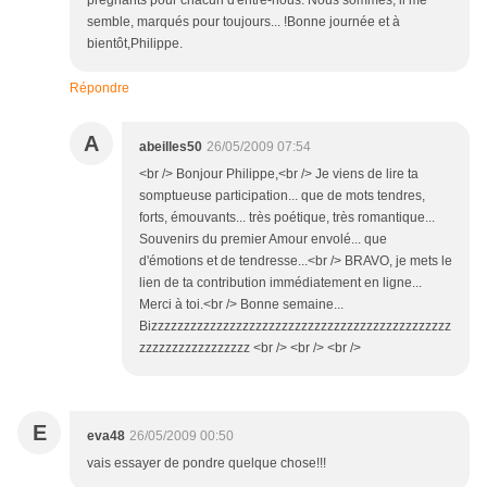
prégnants pour chacun d'entre-nous. Nous sommes, il me
semble, marqués pour toujours... !Bonne journée et à
bientôt,Philippe.
Répondre
A
abeilles50
26/05/2009 07:54
<br /> Bonjour Philippe,<br /> Je viens de lire ta
somptueuse participation... que de mots tendres,
forts, émouvants... très poétique, très romantique...
Souvenirs du premier Amour envolé... que
d'émotions et de tendresse...<br /> BRAVO, je mets le
lien de ta contribution immédiatement en ligne...
Merci à toi.<br /> Bonne semaine...
Bizzzzzzzzzzzzzzzzzzzzzzzzzzzzzzzzzzzzzzzzzzzzzz
zzzzzzzzzzzzzzzzz <br /> <br /> <br />
E
eva48
26/05/2009 00:50
vais essayer de pondre quelque chose!!!