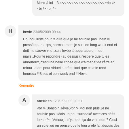
Merci à toi... Bizzzzzzzzzzzzzzzzzzzzzzzzzzz<br />
<br /> <br />
H
hevie
23/05/2009 09:44
CoucouJuste pour te dire que je ne t'oublie pas...bein vi
pressée par le tps, normalement je suis en long week end et
doit me sauver vite...suis levée tôt pour apurer mes
mails...Pour te répondre (au dessus), j'espère que tu es
amoureux, c'est une belle chose que d'aimer et de l'être en
retour...alors pour virtuel ou réel, tant que cela te rend
heureux !!!Bises et bon week end !!!Hévie
Répondre
A
abeilles50
23/05/2009 20:21
<br /> Bonsoir Hévie,<br /> Moi non plus, je ne
t'oublie pas ! Mais un peu surbooké avec ces défis...
lol<br /> L'Amour, il n'y a que ça de vrai, non ? C'est
un sujet où on pense que le tour a été fait depuis des