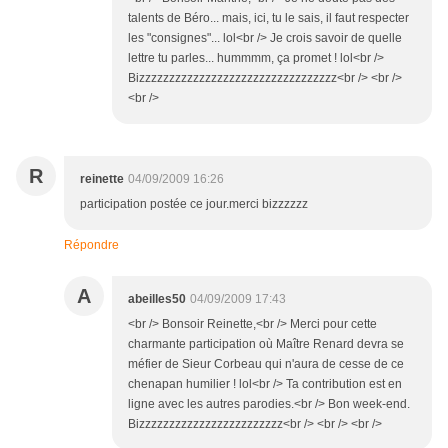
talents de Béro... mais, ici, tu le sais, il faut respecter
les "consignes"... lol<br /> Je crois savoir de quelle
lettre tu parles... hummmm, ça promet ! lol<br />
Bizzzzzzzzzzzzzzzzzzzzzzzzzzzzzzzzz<br /> <br />
<br />
R
reinette
04/09/2009 16:26
participation postée ce jour.merci bizzzzzz
Répondre
A
abeilles50
04/09/2009 17:43
<br /> Bonsoir Reinette,<br /> Merci pour cette
charmante participation où Maître Renard devra se
méfier de Sieur Corbeau qui n'aura de cesse de ce
chenapan humilier ! lol<br /> Ta contribution est en
ligne avec les autres parodies.<br /> Bon week-end.
Bizzzzzzzzzzzzzzzzzzzzzzzz<br /> <br /> <br />