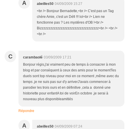
A
abeilles50
04/09/2009 15:27
<br /> Bonjour Bernadette,<br /> C'est pas un Tag
chère Amie, c'est un Défi !!! lol<br /> Lien ne
fonctionne pas ? Les mystères d'OB !<br />
Bizzzzzzzzzzzzzzzzzzzzzzzzzzzzzzzzzz<br /> <br />
<br />
C
carambaolé
03/09/2009 17:21
Bonjour régis,j'ai vraiment peu de temps à consacrer à mon
blog et par conséquent à ceux des amis pour le momentTes
duels sont top niveau pour moi en ce moment ,même avec du
temps ,je ne suis pas sur d'y arriverJ'avais commencer à
parodier les trois ours et en définitive ,cela a donné une
historiette pour enfantA toi de voirEn octobre ,je serai à
nouveau plus disponibleamitiés
Répondre
A
abeilles50
04/09/2009 07:24