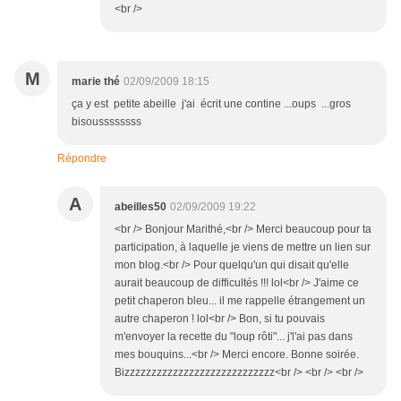
<br />
M
marie thé
02/09/2009 18:15
ça y est petite abeille j'ai écrit une contine ...oups ...gros
bisoussssssss
Répondre
A
abeilles50
02/09/2009 19:22
<br /> Bonjour Marithé,<br /> Merci beaucoup pour ta
participation, à laquelle je viens de mettre un lien sur
mon blog.<br /> Pour quelqu'un qui disait qu'elle
aurait beaucoup de difficultés !!! lol<br /> J'aime ce
petit chaperon bleu... il me rappelle étrangement un
autre chaperon ! lol<br /> Bon, si tu pouvais
m'envoyer la recette du "loup rôti"... j'l'ai pas dans
mes bouquins...<br /> Merci encore. Bonne soirée.
Bizzzzzzzzzzzzzzzzzzzzzzzzzzzz<br /> <br /> <br />