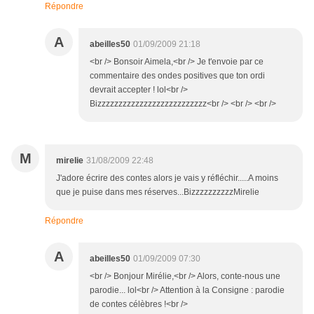
Répondre
A
abeilles50
01/09/2009 21:18
<br /> Bonsoir Aimela,<br /> Je t'envoie par ce
commentaire des ondes positives que ton ordi
devrait accepter ! lol<br />
Bizzzzzzzzzzzzzzzzzzzzzzzzzz<br /> <br /> <br />
M
mirelie
31/08/2009 22:48
J'adore écrire des contes alors je vais y réfléchir.....A moins
que je puise dans mes réserves...BizzzzzzzzzzMirelie
Répondre
A
abeilles50
01/09/2009 07:30
<br /> Bonjour Mirélie,<br /> Alors, conte-nous une
parodie... lol<br /> Attention à la Consigne : parodie
de contes célèbres !<br />