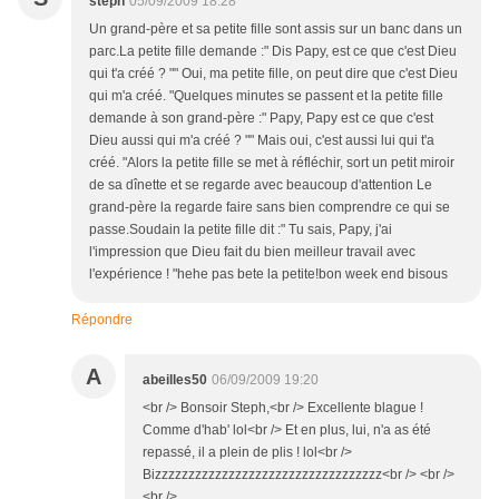
steph
05/09/2009 18:28
Un grand-père et sa petite fille sont assis sur un banc dans un
parc.La petite fille demande :" Dis Papy, est ce que c'est Dieu
qui t'a créé ? "" Oui, ma petite fille, on peut dire que c'est Dieu
qui m'a créé. "Quelques minutes se passent et la petite fille
demande à son grand-père :" Papy, Papy est ce que c'est
Dieu aussi qui m'a créé ? "" Mais oui, c'est aussi lui qui t'a
créé. "Alors la petite fille se met à réfléchir, sort un petit miroir
de sa dînette et se regarde avec beaucoup d'attention Le
grand-père la regarde faire sans bien comprendre ce qui se
passe.Soudain la petite fille dit :" Tu sais, Papy, j'ai
l'impression que Dieu fait du bien meilleur travail avec
l'expérience ! "hehe pas bete la petite!bon week end bisous
Répondre
A
abeilles50
06/09/2009 19:20
<br /> Bonsoir Steph,<br /> Excellente blague !
Comme d'hab' lol<br /> Et en plus, lui, n'a as été
repassé, il a plein de plis ! lol<br />
Bizzzzzzzzzzzzzzzzzzzzzzzzzzzzzzzzzz<br /> <br />
<br />