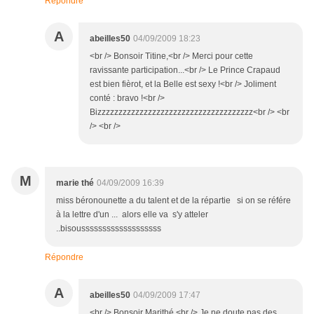
Répondre
A
abeilles50
04/09/2009 18:23
<br /> Bonsoir Titine,<br /> Merci pour cette
ravissante participation...<br /> Le Prince Crapaud
est bien fièrot, et la Belle est sexy !<br /> Joliment
conté : bravo !<br />
Bizzzzzzzzzzzzzzzzzzzzzzzzzzzzzzzzzzzzz<br /> <br
/> <br />
M
marie thé
04/09/2009 16:39
miss béronounette a du talent et de la répartie si on se référe
à la lettre d'un ... alors elle va s'y atteler
..bisousssssssssssssssssss
Répondre
A
abeilles50
04/09/2009 17:47
<br /> Bonsoir Marithé,<br /> Je ne doute pas des