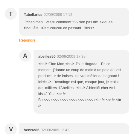
T
Tabellarius
02/09/2009 17:12
T'chao man...Vas tu comment ???Non pas dix lexiques,
t'inquiète !!!Petit coucou en passant...Bizzzz
Répondre
A
abeilles50
02/09/2009 17:39
<br /> Ciao Man,<br /> J'suis flagada... En ce
moment, j'donne un coup de main à un pote qui est
producteur de fraises : un vrai métier de bagnard !
lol<br /> L'avantage est que, chaque jour, je croise
des milliers d'Abeilles...<br /> A bientôt cher Ami...
kiss à Yola.<br />
Bizzzzzzzzzzzzzzzzzzzzzzzzzzzzzz<br /> <br /> <br
/>
V
Venise86
02/09/2009 13:42