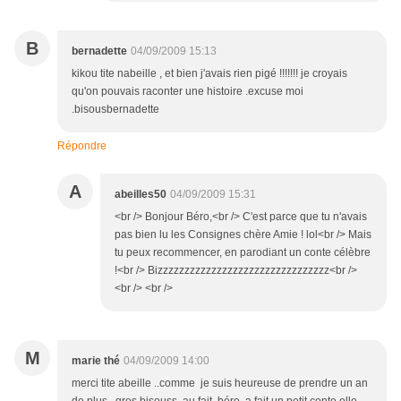
B
bernadette
04/09/2009 15:13
kikou tite nabeille , et bien j'avais rien pigé !!!!!!! je croyais
qu'on pouvais raconter une histoire .excuse moi
.bisousbernadette
Répondre
A
abeilles50
04/09/2009 15:31
<br /> Bonjour Béro,<br /> C'est parce que tu n'avais
pas bien lu les Consignes chère Amie ! lol<br /> Mais
tu peux recommencer, en parodiant un conte célèbre
!<br /> Bizzzzzzzzzzzzzzzzzzzzzzzzzzzzzzzz<br />
<br /> <br />
M
marie thé
04/09/2009 14:00
merci tite abeille ..comme je suis heureuse de prendre un an