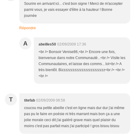
Sourire en arrivant ici... c'est bon signe ! Merci de m'accepter
parmi vous, je vais essayer d'être à la hauteur ! Bonne
journée
Répondre
A
abeilles50
02/09/2009 17:36
<br /> Bonsoir Venise86,<br /> Encore une fois,
bienvenue dans notre Communauté...<br /> Visite les
Communautaires, et laisse des comms... lol<br /> A
très bientôt. Bizzzzzzzzzzzzzzzzzzzzzzzz<br /> <br />
<br />
T
titefab
02/09/2009 08:58
coucou ma petite abeille c'est en ligne mais dur dur j'ai même
pas pu le faire en poésie ni très marrant mais bon ça a une
jolie morale ceci dit j'ai galéré grave mais quel plaisir du
moins c'est pas parfait mais j'ai participé ! gros bisou bisou