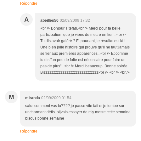
Répondre
A
abeilles50
02/09/2009 17:32
<br /> Bonjour Titefab,<br /> Merci pour ta belle
participation, que je viens de mettre en lien...<br />
Tu dis avoir galéré ? Et pourtant, le résultat est là !
Une bien jolie histoire qui prouve qu'il ne faut jamais
se fier aux premières apparences...<br /> Et comme
tu dis "un peu de folie est nécessaire pour faire un
pas de plus"...<br /> Merci beaucoup. Bonne soirée.
Bizzzzzzzzzzzzzzzzzzzzzzzzzzzzz<br /> <br /> <br />
M
miranda
02/09/2009 01:54
salut comment vas tu???? je passe vite fait et je tombe sur
uncharmant défis loljvais essayer de m'y mettre cette semaine
bisous bonne semaine
Répondre