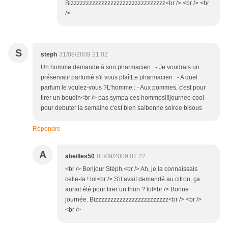
Bizzzzzzzzzzzzzzzzzzzzzzzzzzzzzzz<br /> <br /> <br
/>
S
steph
31/08/2009 21:02
Un homme demande à son pharmacien : - Je voudrais un
préservatif parfumé s'il vous plaîtLe pharmacien : - A quel
parfum le voulez-vous ?L'homme : - Aux pommes, c'est pour
tirer un boudin<br /> pas sympa ces hommes!!!journee cool
pour debuter la semaine c'est bien sa!bonne soiree bisous
Répondre
A
abeilles50
01/09/2009 07:22
<br /> Bonjour Stéph,<br /> Ah, je la connaissais
celle-la ! lol<br /> S'il avait demandé au citron, ça
aurait été pour tirer un thon ? lol<br /> Bonne
journée. Bizzzzzzzzzzzzzzzzzzzzzzzz<br /> <br />
<br />