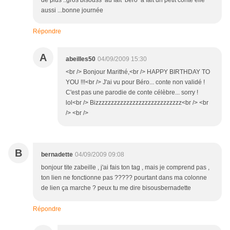
de plus ..gros bisouss au fait béro a fait un petit conte elle
aussi ...bonne journée
Répondre
A
abeilles50
04/09/2009 15:30
<br /> Bonjour Marithé,<br /> HAPPY BIRTHDAY TO
YOU !!!<br /> J'ai vu pour Béro... conte non validé !
C'est pas une parodie de conte célèbre... sorry !
lol<br /> Bizzzzzzzzzzzzzzzzzzzzzzzzzzzz<br /> <br
/> <br />
B
bernadette
04/09/2009 09:08
bonjour tite zabeille , j'ai fais ton tag , mais je comprend pas ,
ton lien ne fonctionne pas ????? pourtant dans ma colonne
de lien ça marche ? peux tu me dire bisousbernadette
Répondre