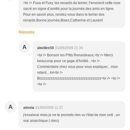
<br /> Fuxa et Fuxy, les renards du terrier, t’envoient cette rose
sacré en signe d’amitié pour la journée des amis en ligne.
Pour en savoir plus, rendez-vous dans le terrier des
renards.Bonne journée,Bises,Catherine et Laurent
Répondre
A
abeilles50
01/09/2009 21:34
<br /> Bonsoir les P'tits Renardeaux,<br /> Merci
beaucoup pour ce gage d'Amitié...<br />
Commentaire chez vous pour vous expliquer... mon
retard... lol<br />
Bizzzzzzzzzzzzzzzzzzzzzzzzzzzzzzzzzzz<br /> <br />
<br />
A
aimela
01/09/2009 11:22
j'essaierai mais je ne te promets rien vu l'état de mon ordi , un
vrai anarchique ( rires)