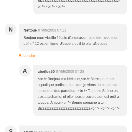
Bizzzzzzzzzzzzzzzzzzzzzzzzzzzzzzzzzzzzzzzzzzzz<
br /> <br /> <br />
N
Nettoue
07/09/2009 07:13
Bonjour mon Abeille ! Juste d'embrasser et te dire, que mon
défi n° 12 est en ligne. J'espère qu'il te plairaNettoue
Répondre
A
abeilles50
07/09/2009 07:28
<br /> Bonjour ma Nettoue,<br /> Merci pour ton
aquatique participation, que je viens de placer sur
les ondes des parodies...<br /> Ta petite Sirène est
très attachante, et elle nous prouve qu'on est prêt à
tout par Amour.<br /> Bonne semaine à toi.
Bizzzzzzzzzzzzzzzzzzzzzzzzzzzz<br /> <br /> <br />
S