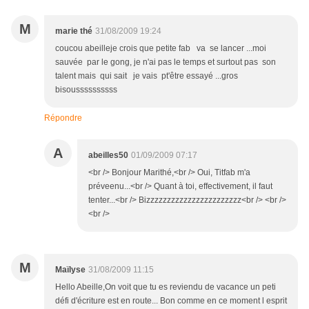
M
marie thé
31/08/2009 19:24
coucou abeilleje crois que petite fab va se lancer ...moi
sauvée par le gong, je n'ai pas le temps et surtout pas son
talent mais qui sait je vais pt'être essayé ...gros
bisoussssssssss
Répondre
A
abeilles50
01/09/2009 07:17
<br /> Bonjour Marithé,<br /> Oui, Titfab m'a
préveenu...<br /> Quant à toi, effectivement, il faut
tenter...<br /> Bizzzzzzzzzzzzzzzzzzzzzzz<br /> <br />
<br />
M
Maïlyse
31/08/2009 11:15
Hello Abeille,On voit que tu es reviendu de vacance un peti
défi d'écriture est en route... Bon comme en ce moment l esprit