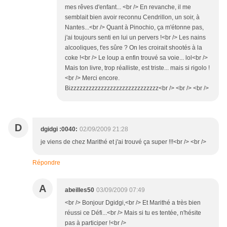
mes rêves d'enfant... <br /> En revanche, il me
semblait bien avoir reconnu Cendrillon, un soir, à
Nantes...<br /> Quant à Pinochio, ça m'étonne pas,
j'ai toujours senti en lui un pervers !<br /> Les nains
alcooliques, t'es sûre ? On les croirait shootés à la
coke !<br /> Le loup a enfin trouvé sa voie... lol<br />
Mais ton livre, trop réalliste, est triste... mais si rigolo !
<br /> Merci encore.
Bizzzzzzzzzzzzzzzzzzzzzzzzzzzzz<br /> <br /> <br />
D
dgidgi :0040:
02/09/2009 21:28
je viens de chez Marithé et j'ai trouvé ça super !!!<br /> <br />
Répondre
A
abeilles50
03/09/2009 07:49
<br /> Bonjour Dgidgi,<br /> Et Marithé a très bien
réussi ce Défi...<br /> Mais si tu es tentée, n'hésite
pas à participer !<br />