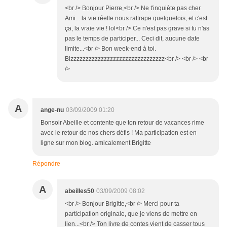
<br /> Bonjour Pierre,<br /> Ne t'inquiète pas cher
Ami... la vie réelle nous rattrape quelquefois, et c'est
ça, la vraie vie ! lol<br /> Ce n'est pas grave si tu n'as
pas le temps de participer... Ceci dit, aucune date
limite...<br /> Bon week-end à toi.
Bizzzzzzzzzzzzzzzzzzzzzzzzzzzzzzz<br /> <br /> <br
/>
A
ange-nu
03/09/2009 01:20
Bonsoir Abeille et contente que ton retour de vacances rime
avec le retour de nos chers défis ! Ma participation est en
ligne sur mon blog. amicalement Brigitte
Répondre
A
abeilles50
03/09/2009 08:02
<br /> Bonjour Brigitte,<br /> Merci pour ta
participation originale, que je viens de mettre en
lien...<br /> Ton livre de contes vient de casser tous