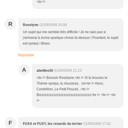
<br />
R
Roselyne
01/09/2009 20:08
Un sujet qui me semble très difficile ! Je ne sais pas si
j'arriverai à écrire quelque chose là-dessus ! Pourtant, le sujet
est sympa ! Bises.
Répondre
A
abeilles50
01/09/2009 21:23
<br /> Bonsoir Roselyne,<br /> Si tu trouves le
Thème sympa, tu réussiras... lol<br /> Alors,
Cendrillon, Le Petit Poucet...<br />
Bizzzzzzzzzzzzzzzzzzzzzzzzzzzzzz<br /> <br /> <br
/>
F
FUXA et FUXY, les renards du terrier
01/09/2009 17:02