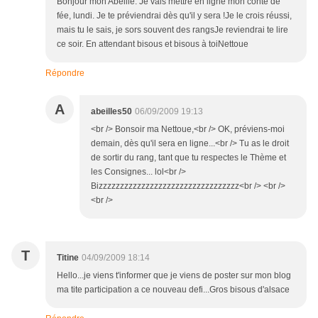
Bonjour mon Abeille. Je vais mettre en ligne mon conte de
fée, lundi. Je te préviendrai dès qu'il y sera !Je le crois réussi,
mais tu le sais, je sors souvent des rangsJe reviendrai te lire
ce soir. En attendant bisous et bisous à toiNettoue
Répondre
A
abeilles50
06/09/2009 19:13
<br /> Bonsoir ma Nettoue,<br /> OK, préviens-moi
demain, dès qu'il sera en ligne...<br /> Tu as le droit
de sortir du rang, tant que tu respectes le Thème et
les Consignes... lol<br />
Bizzzzzzzzzzzzzzzzzzzzzzzzzzzzzzzzz<br /> <br />
<br />
T
Titine
04/09/2009 18:14
Hello...je viens t'informer que je viens de poster sur mon blog
ma tite participation a ce nouveau defi...Gros bisous d'alsace