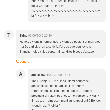
<br /> Mais où se trouve ce Musée de la Trahison et
de la Cruauté ? lol<br />
Bizzzzzzzzzzzzzzzzzzzzzzzzzzzzzzzzzzzzzzzzzzzz<
br /> <br /> <br />
T
Titine
09/09/2009 20:40
Hello...je viens t'informer que je viens de poster sur mon blog
ma 2e participation à ce défi...j'ai quelque peu revisité
Blanche-neige et les septs nains... Gros bisous d'alsace
Répondre
A
abeilles50
10/09/2009 07:25
<br /> Bonjour Titine,<br /> Merci pour cette
amusante seconde participation...<br />
Etrangement, ce conte me rappelle un couple
présidentiel ! Mais, peut-être, me trompe-je ? <br />
Et les sept nains : comment qui s'appellent ? Borloo,
Krouchner... ? lol<br />