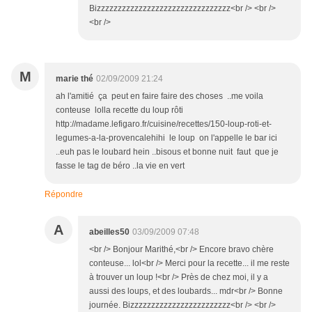
Bizzzzzzzzzzzzzzzzzzzzzzzzzzzzzzzz<br /> <br />
<br />
M
marie thé
02/09/2009 21:24
ah l'amitié ça peut en faire faire des choses ..me voila
conteuse lolla recette du loup rôti
http://madame.lefigaro.fr/cuisine/recettes/150-loup-roti-et-
legumes-a-la-provencalehihi le loup on l'appelle le bar ici
..euh pas le loubard hein ..bisous et bonne nuit faut que je
fasse le tag de béro ..la vie en vert
Répondre
A
abeilles50
03/09/2009 07:48
<br /> Bonjour Marithé,<br /> Encore bravo chère
conteuse... lol<br /> Merci pour la recette... il me reste
à trouver un loup !<br /> Près de chez moi, il y a
aussi des loups, et des loubards... mdr<br /> Bonne
journée. Bizzzzzzzzzzzzzzzzzzzzzzzz<br /> <br />